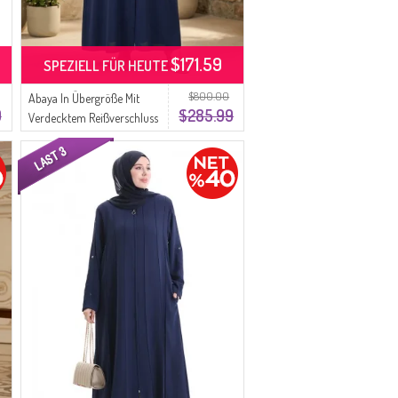
$171.59
SPEZIELL FÜR HEUTE
$800.00
Abaya In Übergröße Mit
9
$285.99
Verdecktem Reißverschluss
Und Verzierungen 6388-
02 Parliament