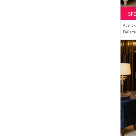
SPE
Abendkl
Paillett
In Über
Parliam