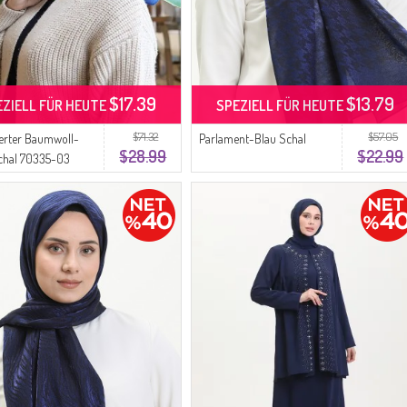
$17.39
$13.79
EZIELL FÜR HEUTE
SPEZIELL FÜR HEUTE
$71.32
$57.05
erter Baumwoll-
Parlament-Blau Schal
$28.99
$22.99
chal 70335-03
ent Blue