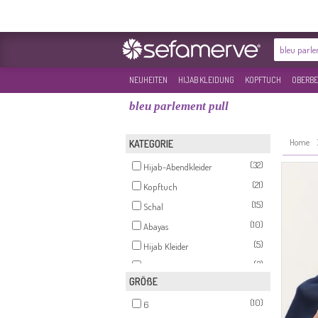
NEUHEITEN
HIJAB KLEIDUNG
KOPFTUCH
OBERBE
bleu parlement pull
Home
KATEGORIE
(32)
Hijab-Abendkleider
(21)
Kopftuch
(15)
Schal
(10)
Abayas
(5)
Hijab Kleider
(3)
Anzüge
GRÖßE
(1)
Hose
(10)
(1)
6
Tunikas