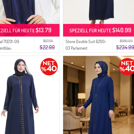
$13.79
$140.99
EZIELL FÜR HEUTE
SPEZIELL FÜR HEUTE
$57.05
$685.00
al 70231-09
Stone Double Suit 6200-
$22.99
$234.9
entblau
03 Parlament