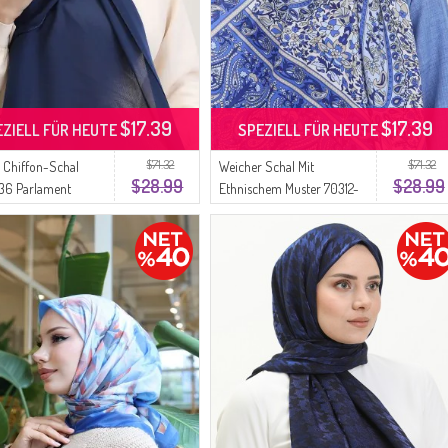
$17.39
$17.39
EZIELL FÜR HEUTE
SPEZIELL FÜR HEUTE
$71.32
$71.32
 Chiffon-Schal
Weicher Schal Mit
$28.99
$28.99
36 Parlament
Ethnischem Muster 70312-
08 Parlament