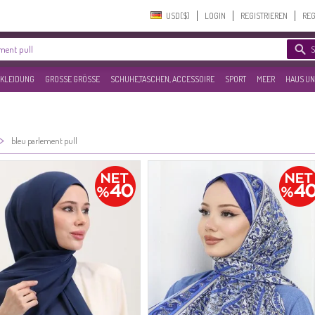
USD($)‎
LOGIN
REGISTRIEREN
REG
KLEIDUNG
GROSSE GRÖSSE
SCHUHE,TASCHEN, ACCESSOIRE
SPORT
MEER
HAUS UN
>
bleu parlement pull