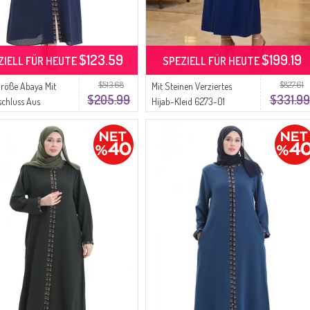
$123.59
$199.19
ZIELL FÜR HEUTE
SPEZIELL FÜR HEUTE
$513.68
$827.61
röße Abaya Mit
Mit Steinen Verziertes
$205.99
$331.99
schluss Aus
Hijab-Kleid 6273-01
off 6183-04
Parlament
ent