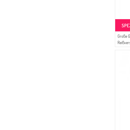
SPE
Große G
Reißver
Wabenst
Parlam