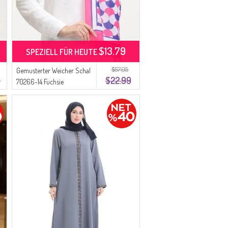
$13.79
SPEZIELL FÜR HEUTE
$57.05
Gemusterter Weicher Schal
9
$22.99
70266-14 Fuchsie
Parlament