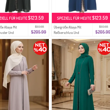
$123.59
$123.59
ZIELL FÜR HEUTE
SPEZIELL FÜR HEUTE
$513.68
$513.68
ße Abaya Mit
Übergröße Abaya Mit
$205.99
$205.9
uster Und
Reißverschluss Und
schluss 6183-01
Wabenmuster 6183-02
Indigo