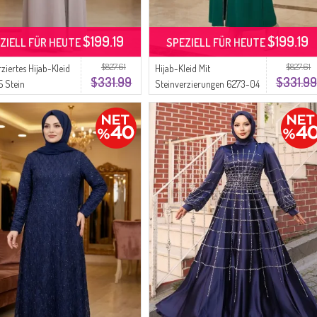
$199.19
$199.19
ZIELL FÜR HEUTE
SPEZIELL FÜR HEUTE
$827.61
$827.61
ziertes Hijab-Kleid
Hijab-Kleid Mit
$331.99
$331.99
 Stein
Steinverzierungen 6273-04
Smaragdgrün