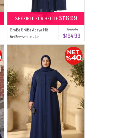
$116.99
SPEZIELL FÜR HEUTE
$485.14
Große Größe Abaya Mit
$194.99
Reißverschluss Und
Nähstücken 6177-02
Parlament