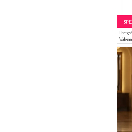
SPE
Übergrö
Wabenm
Reißver
Khaki