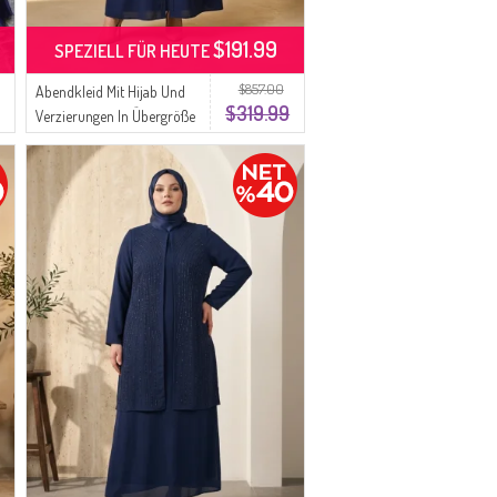
$191.99
SPEZIELL FÜR HEUTE
$857.00
Abendkleid Mit Hijab Und
$319.99
Verzierungen In Übergröße
6356-04 Parliament