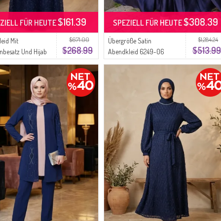
$161.39
$308.39
ZIELL FÜR HEUTE
SPEZIELL FÜR HEUTE
$671.00
$1,284.24
eid Mit
Übergröße Satin
$268.99
$513.99
enbesatz Und Hijab
Abendkleid 6249-06
größe 6262-04
Parliament
ent