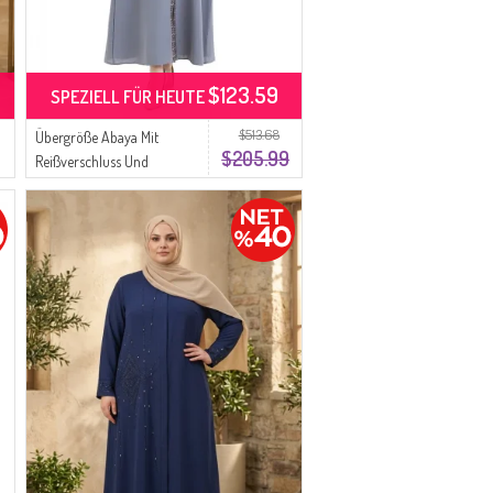
$123.59
SPEZIELL FÜR HEUTE
$513.68
Übergröße Abaya Mit
$205.99
Reißverschluss Und
Wabenmuster 6183-03
Grau