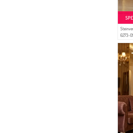
SPE
Steinver
6273-05