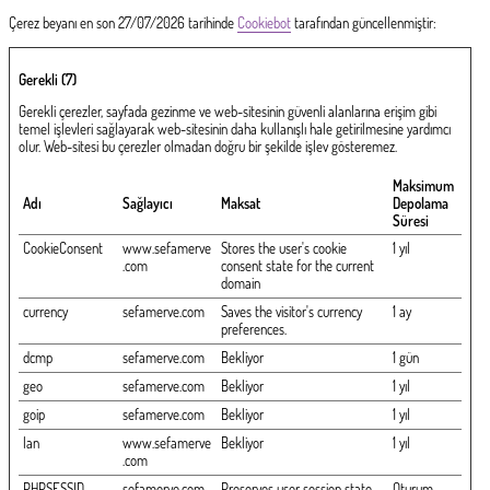
Çerez beyanı en son 27/07/2026 tarihinde
Cookiebot
tarafından güncellenmiştir:
Gerekli (7)
Gerekli çerezler, sayfada gezinme ve web-sitesinin güvenli alanlarına erişim gibi
temel işlevleri sağlayarak web-sitesinin daha kullanışlı hale getirilmesine yardımcı
olur. Web-sitesi bu çerezler olmadan doğru bir şekilde işlev gösteremez.
Maksimum
Adı
Sağlayıcı
Maksat
Depolama
Süresi
CookieConsent
www.sefamerve
Stores the user's cookie
1 yıl
.com
consent state for the current
domain
currency
sefamerve.com
Saves the visitor's currency
1 ay
preferences.
dcmp
sefamerve.com
Bekliyor
1 gün
geo
sefamerve.com
Bekliyor
1 yıl
goip
sefamerve.com
Bekliyor
1 yıl
lan
www.sefamerve
Bekliyor
1 yıl
.com
PHPSESSID
sefamerve.com
Preserves user session state
Oturum