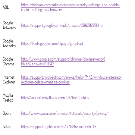
https://help.aol.com/articles/restore-security-settings-and-enable-
AOL
cookie-settings-on-browser
Google
https://support.google.com/ads/answer/2662922?hl=en
Adwords
Google
https://tools.google.com/dlpage/gaoptout
Analytics
Google
http://www.google.com/support/chrome/bin/answer.py?
Chrome
hl=en&answer=95647
Internet
https://support.microsoft.com/en-us/help/17442/windows-internet-
Explorer
explorer-delete-manage-cookies
Mozilla
http://support.mozilla.com/en-US/kb/Cookies
Firefox
Opera
http://www.opera.com/browser/tutorials/security/privacy/
Safari
https://support.apple.com/kb/ph19214?locale=tr_TR