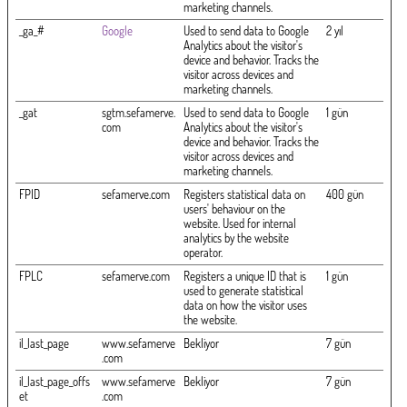
marketing channels.
_ga_#
Google
Used to send data to Google
2 yıl
Analytics about the visitor's
device and behavior. Tracks the
visitor across devices and
marketing channels.
_gat
sgtm.sefamerve.
Used to send data to Google
1 gün
com
Analytics about the visitor's
device and behavior. Tracks the
visitor across devices and
marketing channels.
FPID
sefamerve.com
Registers statistical data on
400 gün
users' behaviour on the
website. Used for internal
analytics by the website
operator.
FPLC
sefamerve.com
Registers a unique ID that is
1 gün
used to generate statistical
data on how the visitor uses
the website.
il_last_page
www.sefamerve
Bekliyor
7 gün
.com
il_last_page_offs
www.sefamerve
Bekliyor
7 gün
et
.com