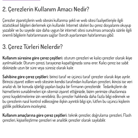
2.
Çerezlerin Kullanım Amacı Nedir?
Çerezler ziyaretçilerin web sitesini kullanma şekli ve web sitesi faaliyetleriyle ilgili
istatistiksel bilgileri derlemek için kullanılır. İnternet siteleri bu çerez dosyalarını okuyup
yazabilir ve bu sayede size daha uygun bir internet sitesi sunulması amacıyla sizinle ilgili
önemli bilgilerin hatırlanmasını sağlar (tercih ayarlarınızın hatırlanması gibi).
3.
Çerez Türleri Nelerdir?
Kullanım süresine göre çerez çeşitleri:
oturum çerezleri ve kalıcı çerezler olarak ikiye
ayrılmaktadır. Oturum çerezi, tarayıcınızı kapattığınızda sona erer. Kalıcı çerez ise sabit
diskinizde uzun bir süre veya süresiz olarak kalır.
Sahibine göre çerez çeşitleri:
birinci taraf ve üçüncü taraf çerezler olarak ikiye ayrılır.
Birincisi ziyaret edilen web sitesinin kendisi tarafından kullanılan çerezleri, ikincisi ise veri
analizi vb. bir konuda işbirliği yapılan başka bir firmanın çerezleridir. Tedarikçilerin de
hizmetlerini sunabilmeleri için sitemizi ziyaret ettiğinizde, bizim yerimize cihazlarınıza
çerez kaydetmelerine izin verebiliriz. Bu çerezler hakkında daha fazla bilgi edinmek ve
bu çerezlerin nasıl kontrol edileceğine ilişkin ayrıntılı bilgi için, lütfen bu üçüncü kişilerin
gizlilik politikalarını inceleyiniz.
Kullanım amaçlarına göre çerez çeşitleri:
teknik çerezler, doğrulama çerezleri, Flash
çerezleri, kişiselleştirme çerezleri ve analitik çerezler olarak sayılabilir.