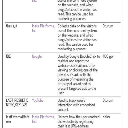
Inc.
use of the comment system
on the website, and what
blogs/articles the visitor has
read. This can be used for
marketing purposes.
fbssls_#
Meta Platforms,
Collects data on the visitor’s
Oturum
Inc.
use of the comment system
on the website, and what
blogs/articles the visitor has
read. This can be used for
marketing purposes.
IDE
Google
Used by Google DoubleClick to
400 gün
register and report the
website user's actions after
viewing or clicking one of the
advertiser's ads with the
purpose of measuring the
efficacy of an ad and to
present targeted ads to the
user.
LAST_RESULT_E
YouTube
Used to track user’s
Oturum
NTRY_KEY [x2]
interaction with embedded
content.
lastExternalRefe
Meta Platforms,
Detects how the user reached
Kalıcı
rrer
Inc.
the website by registering
their last URL-address.