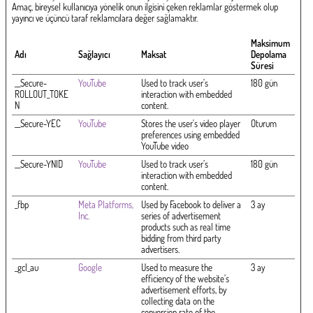
Amaç, bireysel kullanıcıya yönelik onun ilgisini çeken reklamlar göstermek olup
yayıncı ve üçüncü taraf reklamcılara değer sağlamaktır.
Maksimum
Adı
Sağlayıcı
Maksat
Depolama
Süresi
__Secure-
YouTube
Used to track user’s
180 gün
ROLLOUT_TOKE
interaction with embedded
N
content.
__Secure-YEC
YouTube
Stores the user's video player
Oturum
preferences using embedded
YouTube video
__Secure-YNID
YouTube
Used to track user’s
180 gün
interaction with embedded
content.
_fbp
Meta Platforms,
Used by Facebook to deliver a
3 ay
Inc.
series of advertisement
products such as real time
bidding from third party
advertisers.
_gcl_au
Google
Used to measure the
3 ay
efficiency of the website’s
advertisement efforts, by
collecting data on the
conversion rate of the