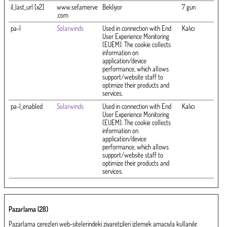
il_last_url [x2]
www.sefamerve
Bekliyor
7 gün
.com
pa-l
Solarwinds
Used in connection with End
Kalıcı
User Experience Monitoring
(EUEM). The cookie collects
information on
application/device
performance, which allows
support/website staff to
optimize their products and
services.
pa-l_enabled
Solarwinds
Used in connection with End
Kalıcı
User Experience Monitoring
(EUEM). The cookie collects
information on
application/device
performance, which allows
support/website staff to
optimize their products and
services.
Pazarlama (28)
Pazarlama çerezleri web-sitelerindeki ziyaretçileri izlemek amacıyla kullanılır.