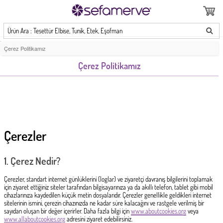
Ürün Ara : Tesettür Elbise, Tunik, Etek, Eşofman
Çerez Politikamız
Çerez Politikamız
Çerezler
1.
Çerez Nedir?
Çerezler, standart internet günlüklerini (loglar) ve ziyaretçi davranış bilgilerini toplamak
için ziyaret ettiğiniz siteler tarafından bilgisayarınıza ya da akıllı telefon, tablet gibi mobil
cihazlarınıza kaydedilen küçük metin dosyalarıdır. Çerezler genellikle geldikleri internet
sitelerinin ismini, çerezin cihazınızda ne kadar süre kalacağını ve rastgele verilmiş bir
sayıdan oluşan bir değer içerirler. Daha fazla bilgi için
www.aboutcookies.org
veya
www.allaboutcookies.org
adresini ziyaret edebilirsiniz.