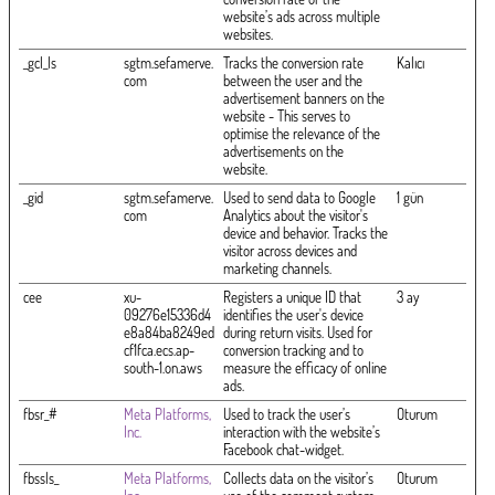
website’s ads across multiple
websites.
_gcl_ls
sgtm.sefamerve.
Tracks the conversion rate
Kalıcı
com
between the user and the
advertisement banners on the
website - This serves to
optimise the relevance of the
advertisements on the
website.
_gid
sgtm.sefamerve.
Used to send data to Google
1 gün
com
Analytics about the visitor's
device and behavior. Tracks the
visitor across devices and
marketing channels.
cee
xu-
Registers a unique ID that
3 ay
09276e15336d4
identifies the user's device
e8a84ba8249ed
during return visits. Used for
cf1fca.ecs.ap-
conversion tracking and to
south-1.on.aws
measure the efficacy of online
ads.
fbsr_#
Meta Platforms,
Used to track the user’s
Oturum
Inc.
interaction with the website’s
Facebook chat-widget.
fbssls_
Meta Platforms,
Collects data on the visitor’s
Oturum