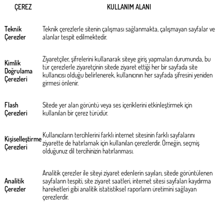
ÇEREZ
KULLANIM ALANI
Teknik
Teknik çerezlerle sitenin çalışması sağlanmakta, çalışmayan sayfalar ve
Çerezler
alanlar tespit edilmektedir.
Ziyaretçiler, şifrelerini kullanarak siteye giriş yapmaları durumunda, bu
Kimlik
tür çerezlerle ziyaretçinin sitede ziyaret ettiği her bir sayfada site
Doğrulama
kullanıcısı olduğu belirlenerek, kullanıcının her sayfada şifresini yeniden
Çerezleri
girmesi önlenir.
Flash
Sitede yer alan görüntü veya ses içeriklerini etkinleştirmek için
Çerezleri
kullanılan bir çerez türüdür.
Kullanıcıların tercihlerini farklı internet sitesinin farklı sayfalarını
Kişiselleştirme
ziyarette de hatırlamak için kullanılan çerezlerdir. Örneğin, seçmiş
Çerezleri
olduğunuz dil tercihinizin hatırlanması.
Analitik çerezler ile siteyi ziyaret edenlerin sayıları, sitede görüntülenen
Analitik
sayfaların tespiti, site ziyaret saatleri, internet sitesi sayfaları kaydırma
Çerezler
hareketleri gibi analitik istatistiksel raporların üretimini sağlayan
çerezlerdir.