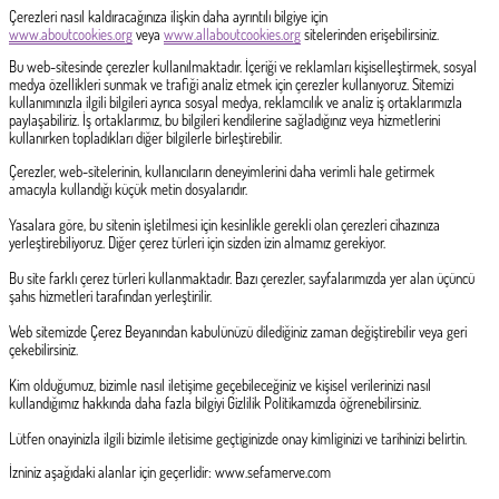
Çerezleri nasıl kaldıracağınıza ilişkin daha ayrıntılı bilgiye için
www.aboutcookies.org
veya
www.allaboutcookies.org
sitelerinden erişebilirsiniz.
Bu web-sitesinde çerezler kullanılmaktadır. İçeriği ve reklamları kişiselleştirmek, sosyal
medya özellikleri sunmak ve trafiği analiz etmek için çerezler kullanıyoruz. Sitemizi
kullanımınızla ilgili bilgileri ayrıca sosyal medya, reklamcılık ve analiz iş ortaklarımızla
paylaşabiliriz. İş ortaklarımız, bu bilgileri kendilerine sağladığınız veya hizmetlerini
kullanırken topladıkları diğer bilgilerle birleştirebilir.
Çerezler, web-sitelerinin, kullanıcıların deneyimlerini daha verimli hale getirmek
amacıyla kullandığı küçük metin dosyalarıdır.
Yasalara göre, bu sitenin işletilmesi için kesinlikle gerekli olan çerezleri cihazınıza
yerleştirebiliyoruz. Diğer çerez türleri için sizden izin almamız gerekiyor.
Bu site farklı çerez türleri kullanmaktadır. Bazı çerezler, sayfalarımızda yer alan üçüncü
şahıs hizmetleri tarafından yerleştirilir.
Web sitemizde Çerez Beyanından kabulünüzü dilediğiniz zaman değiştirebilir veya geri
çekebilirsiniz.
Kim olduğumuz, bizimle nasıl iletişime geçebileceğiniz ve kişisel verilerinizi nasıl
kullandığımız hakkında daha fazla bilgiyi Gizlilik Politikamızda öğrenebilirsiniz.
Lütfen onayinizla ilgili bizimle iletisime geçtiginizde onay kimliginizi ve tarihinizi belirtin.
İzniniz aşağıdaki alanlar için geçerlidir: www.sefamerve.com