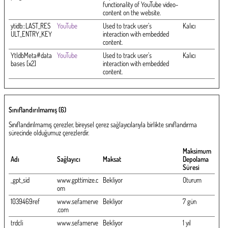
functionality of YouTube video-
content on the website.
ytidb::LAST_RES
YouTube
Used to track user’s
Kalıcı
ULT_ENTRY_KEY
interaction with embedded
content.
YtIdbMeta#data
YouTube
Used to track user’s
Kalıcı
bases [x2]
interaction with embedded
content.
Sınıflandırılmamış (6)
Sınıflandırılmamış çerezler, bireysel çerez sağlayıcılarıyla birlikte sınıflandırma
sürecinde olduğumuz çerezlerdir.
Maksimum
Adı
Sağlayıcı
Maksat
Depolama
Süresi
_gpt_sid
www.gpttimize.c
Bekliyor
Oturum
om
1039469ref
www.sefamerve
Bekliyor
7 gün
.com
trdcli
www.sefamerve
Bekliyor
1 yıl