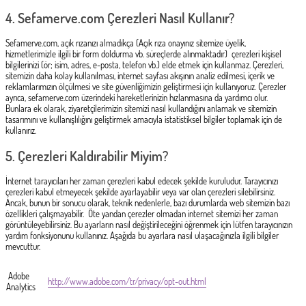
4.
Sefamerve.com Çerezleri Nasıl Kullanır?
Sefamerve.com, açık rızanızı almadıkça (Açık rıza onayınız sitemize üyelik,
hizmetlerimizle ilgili bir form doldurma vb. süreçlerde alınmaktadır) çerezleri kişisel
bilgilerinizi (ör; isim, adres, e-posta, telefon vb.) elde etmek için kullanmaz. Çerezleri,
sitemizin daha kolay kullanılması, internet sayfası akışının analiz edilmesi, içerik ve
reklamlarımızın ölçülmesi ve site güvenliğimizin geliştirmesi için kullanıyoruz. Çerezler
ayrıca, sefamerve.com üzerindeki hareketlerinizin hızlanmasına da yardımcı olur.
Bunlara ek olarak, ziyaretçilerimizin sitemizi nasıl kullandığını anlamak ve sitemizin
tasarımını ve kullanışlılığını geliştirmek amacıyla istatistiksel bilgiler toplamak için de
kullanırız.
5.
Çerezleri Kaldırabilir Miyim?
İnternet tarayıcıları her zaman çerezleri kabul edecek şekilde kuruludur. Tarayıcınızı
çerezleri kabul etmeyecek şekilde ayarlayabilir veya var olan çerezleri silebilirsiniz.
Ancak, bunun bir sonucu olarak, teknik nedenlerle, bazı durumlarda web sitemizin bazı
özellikleri çalışmayabilir. Öte yandan çerezler olmadan internet sitemizi her zaman
görüntüleyebilirsiniz. Bu ayarların nasıl değiştirileceğini öğrenmek için lütfen tarayıcınızın
yardım fonksiyonunu kullanınız. Aşağıda bu ayarlara nasıl ulaşacağınızla ilgili bilgiler
mevcuttur.
Adobe
http://www.adobe.com/tr/privacy/opt-out.html
Analytics