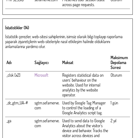
across page requests.
İstatistikler (14)
İstatistik çerezler, web-sitesi sahiplerinin, isimsiz olarak bilgi toplayıp raporlama
yaparak ziyaretçilerin web-siteleriyle nasıl etkileşim halinde olduklarını
anlamalarına yardımcı olur.
Maksimum
Adı
Sağlayıcı
Maksat
Depolama
Süresi
_clsk [x2]
Microsoft
Registers statistical data on
Oturum
users' behaviour on the
website. Used for internal
analytics by the website
operator.
_dc_gtm_UA-#
sgtm.sefamerve.
Used by Google Tag Manager
1 gün
com
to control the loading of a
Google Analytics script tag.
_ga
sgtm.sefamerve.
Used to send data to Google
2 yıl
com
Analytics about the visitor's
device and behavior. Tracks the
visitor across devices and