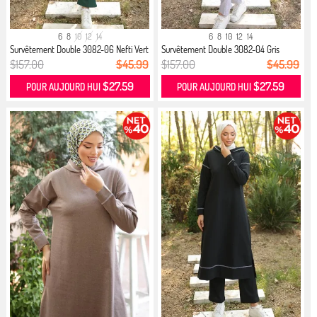
6
8
10
12
14
6
8
10
12
14
Survêtement Double 3082-06 Nefti Vert
Survêtement Double 3082-04 Gris
$157.00
$45.99
$157.00
$45.99
$27.59
$27.59
POUR AUJOURD HUI
POUR AUJOURD HUI