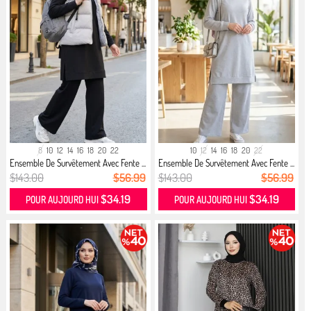
8
10
12
14
16
18
20
22
10
12
14
16
18
20
22
Ensemble De Survêtement Avec Fente ...
Ensemble De Survêtement Avec Fente ...
$143.00
$56.99
$143.00
$56.99
$34.19
$34.19
POUR AUJOURD HUI
POUR AUJOURD HUI