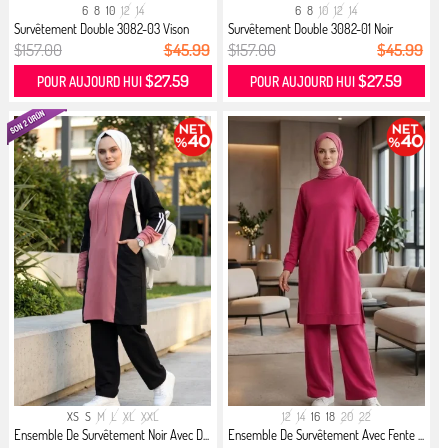
6
8
10
12
14
6
8
10
12
14
Survêtement Double 3082-03 Vison
Survêtement Double 3082-01 Noir
$157.00
$45.99
$157.00
$45.99
$27.59
$27.59
POUR AUJOURD HUI
POUR AUJOURD HUI
XS
S
M
L
XL
XXL
12
14
16
18
20
22
Ensemble De Survêtement Noir Avec D...
Ensemble De Survêtement Avec Fente ...