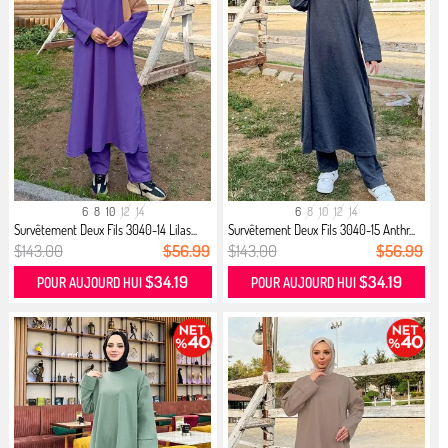
6
8
10
12
14
6
8
10
12
14
Survêtement Deux Fils 3040-14 Lilas...
Survêtement Deux Fils 3040-15 Anthr...
$143.00
$56.99
$143.00
$56.99
$34.19
$34.19
POUR AUJOURD HUI
POUR AUJOURD HUI