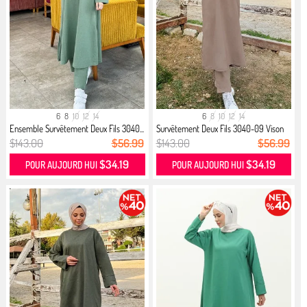
6
8
10
12
14
6
8
10
12
14
Ensemble Survêtement Deux Fils 3040...
Survêtement Deux Fils 3040-09 Vison
$143.00
$56.99
$143.00
$56.99
$34.19
$34.19
POUR AUJOURD HUI
POUR AUJOURD HUI