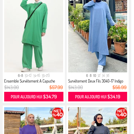
6-8
10-12
14-16
18-20
6
8
10
12
14
16
Ensemble Survêtement A Capuche
Survêtement Deux Fils 3040-17 Indigo
0057...
$143.00
$57.99
$143.00
$56.99
$34.79
$34.19
POUR AUJOURD HUI
POUR AUJOURD HUI