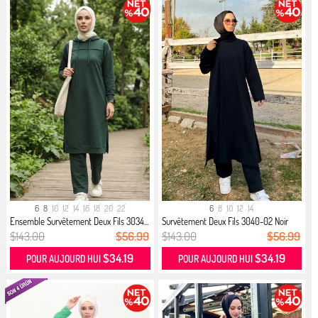
6
8
10
12
14
16
18
20
22
6
8
10
12
14
Ensemble Survêtement Deux Fils 3034...
Survêtement Deux Fils 3040-02 Noir
$143.00
$56.99
$143.00
$56.99
$34.19
$34.19
POUR AUJOURD HUI
POUR AUJOURD HUI