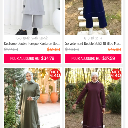
6-8
10-12
14-16
50-52
6
8
10
12
14
Costume Double Tunique Pantalon Deu...
Survêtement Double 3082-10 Bleu Mar...
$172.00
$57.99
$143.00
$45.99
$34.79
$27.59
POUR AUJOURD HUI
POUR AUJOURD HUI