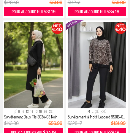
$128.40
$51.99
$142.41
$56.99
$31.19
$34.19
POUR AUJOURD HUI
POUR AUJOURD HUI
6
8
10
12
14
16
18
20
22
M
L
XL
XXL
Survêtement Deux Fils 3034-03 Noir
Survêtement à Motif Léopard 95015-0...
$143.00
$56.99
$328.17
$131.99
$34.19
$79.19
POUR AUJOURD HUI
POUR AUJOURD HUI