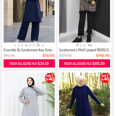
8
10
12
14
16
18
20
22
M
L
XL
XXL
Ensemble De Survêtement Avec Fente ...
Survêtement à Motif Léopard 96002-0...
$142.41
$56.99
$371.00
$148.99
$34.19
$89.39
POUR AUJOURD HUI
POUR AUJOURD HUI