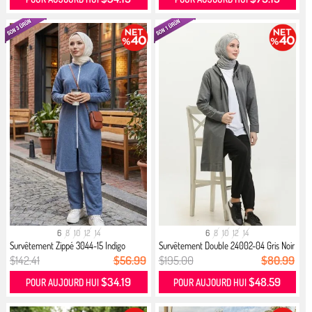
6
8
10
12
14
6
8
10
12
14
Survêtement Zippé 3044-15 Indigo
Survêtement Double 24002-04 Gris Noir
$142.41
$56.99
$195.00
$80.99
$34.19
$48.59
POUR AUJOURD HUI
POUR AUJOURD HUI