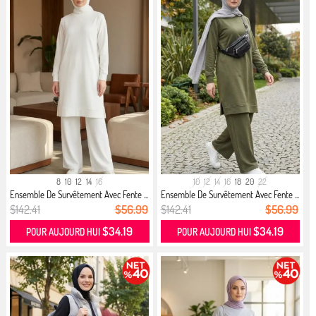
8
10
12
14
16
10
12
14
16
18
20
22
Ensemble De Survêtement Avec Fente ...
Ensemble De Survêtement Avec Fente ...
$142.41
$56.99
$142.41
$56.99
$34.19
$34.19
POUR AUJOURD HUI
POUR AUJOURD HUI