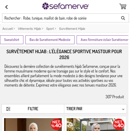
Rechercher : Robe, tunique, maillot de bain, robe de soirée
Accueil
>
Vêtements Hijab
>
Sport
>
Survêtement Hijab
Sweatshirt
Bas de Survêtement Modeste
Avec férméture éclair Survêtement
SURVÊTEMENT HIJAB : L'ÉLÉGANCE SPORTIVE MASTOUR POUR
2026
Découvrez la dernière collection de survêtements hijab Sefamerve, conçue pour la
femme musulmane moderne qui ne transige pas sur le style et le confort. Nos
ensembles allient parfaitement la mode modeste à des designs tendance pour une
silhouette chic et dynamique, idéale pour toutes vos activités sportives ou vos
moments de détente. Exprimez votre élégance avec nos tenues mastour 2026.
307
Produit
FILTRE