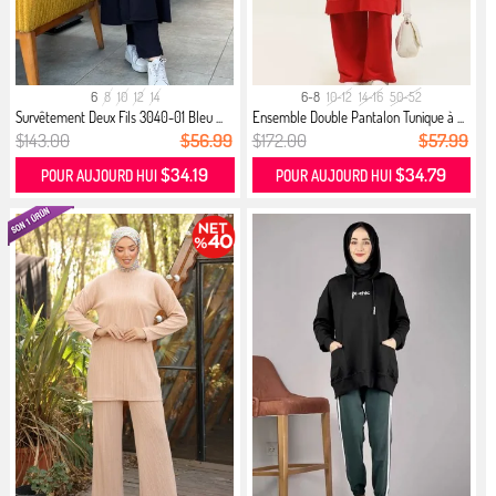
6
8
10
12
14
6-8
10-12
14-16
50-52
Survêtement Deux Fils 3040-01 Bleu ...
Ensemble Double Pantalon Tunique à ...
$143.00
$56.99
$172.00
$57.99
$34.19
$34.79
POUR AUJOURD HUI
POUR AUJOURD HUI