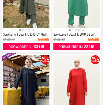
6
8
10
12
14
6
8
10
12
14
Survêtement Deux Fils 3040-07 Khaki
Survêtement Deux Fils 3040-03 Vert
$143.00
$56.99
$143.00
$56.99
$34.19
$34.19
POUR AUJOURD HUI
POUR AUJOURD HUI