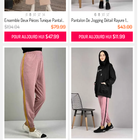
6
8
10
12
14
6
8
10
12
Ensemble Deux Pièces Tunique Pantal...
Pantalon De Jogging Détail Rayure 1...
$194.04
$79.99
$43.00
$47.99
$11.99
POUR AUJOURD HUI
POUR AUJOURD HUI