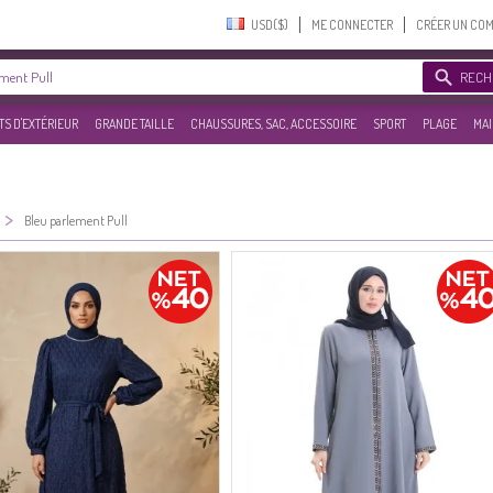
USD($)‎
ME CONNECTER
CRÉER UN CO
RECH
S D'EXTÉRIEUR
GRANDE TAILLE
CHAUSSURES, SAC, ACCESSOIRE
SPORT
PLAGE
MAI
>
Bleu parlement Pull