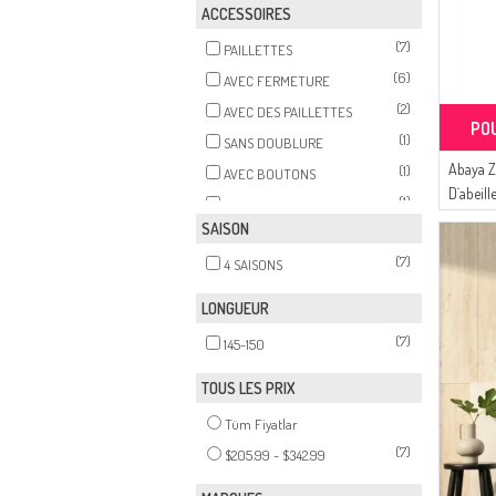
ACCESSOIRES
(7)
PAILLETTES
(6)
AVEC FERMETURE
(2)
AVEC DES PAILLETTES
PO
(1)
SANS DOUBLURE
Abaya Z
(1)
AVEC BOUTONS
D`abeill
(1)
AVEC DOUBLURE
6183-01
SAISON
(7)
4 SAISONS
LONGUEUR
(7)
145-150
TOUS LES PRIX
Tüm Fiyatlar
(7)
$205.99 - $342.99