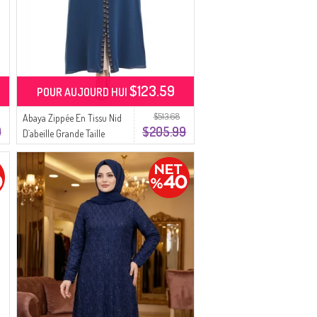
$123.59
POUR AUJOURD HUI
$513.68
Abaya Zippée En Tissu Nid
9
$205.99
D`abeille Grande Taille
6183-02 Indigo