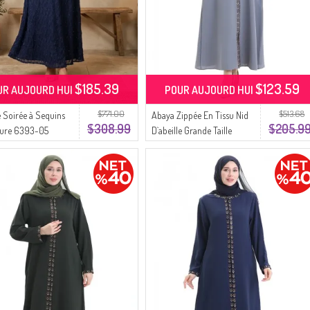
$185.39
$123.59
UR AUJOURD HUI
POUR AUJOURD HUI
$771.00
$513.68
 Soirée à Sequins
Abaya Zippée En Tissu Nid
$308.99
$205.9
ture 6393-05
D`abeille Grande Taille
ent
6183-03 Gris