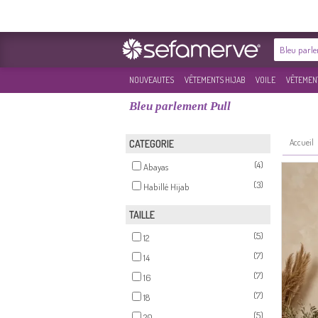
NOUVEAUTES
VÊTEMENTS HIJAB
VOILE
VÊTEMENT
Bleu parlement Pull
Accueil
CATEGORIE
(4)
Abayas
(3)
Habillé Hijab
TAILLE
(5)
12
(7)
14
(7)
16
(7)
18
(5)
20