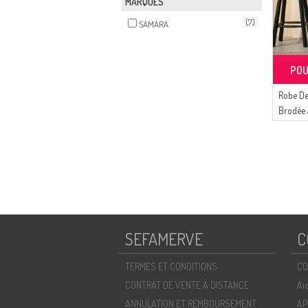
MARQUES
(7)
SAMARA
POU
Robe De
Brodée 
Taille 
SEFAMERVE
C
TERMES ET CONDITIONS
CO
CONTRAT DE VENTE À DISTANCE
Ai
ANNULATION ET REMBOURSEMENT
AP