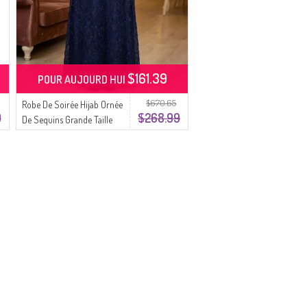
$161.39
POUR AUJOURD HUI
$670.65
Robe De Soirée Hijab Ornée
9
$268.99
De Sequins Grande Taille
6262-04 Parliament