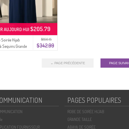
$205.79
R AUJOURD HUI
$856.15
 Soirée Hijab
$342.99
à Sequins Grande
6384-04 Parliament
← PAGE PRÉCÉDENTE
PAGE SUIVA
OMMUNICATION
PAGES POPULAIRES
MMUNICATION
ROBE DE SOIRÉE HIJAB
de
GRANDE TAILLE
PLICATION FOURNISSEUR
ABAYA DE SOIRÉE