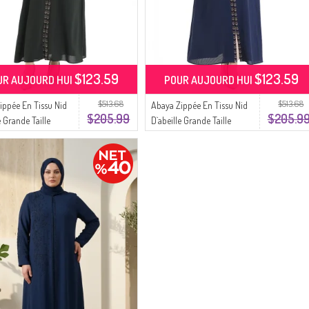
$123.59
$123.59
UR AUJOURD HUI
POUR AUJOURD HUI
$513.68
$513.68
ippée En Tissu Nid
Abaya Zippée En Tissu Nid
$205.99
$205.9
e Grande Taille
D`abeille Grande Taille
 Kaki
6183-04 Parlement