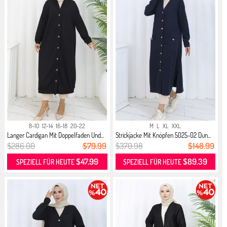
8-10
12-14
16-18
20-22
M
L
XL
XXL
Langer Cardigan Mit Doppelfaden Und...
Strickjacke Mit Knöpfen 5025-02 Dun...
$286.00
$79.99
$370.98
$148.99
$47.99
$89.39
SPEZIELL FÜR HEUTE
SPEZIELL FÜR HEUTE