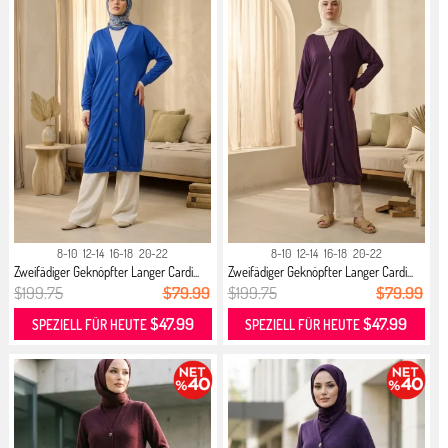
8-10
12-14
16-18
20-22
8-10
12-14
16-18
20-22
Zweifädiger Geknöpfter Langer Cardi...
Zweifädiger Geknöpfter Langer Cardi...
$199.75
$79.99
$199.75
$79.99
$47.99
$47.99
SPEZIELL FÜR HEUTE
SPEZIELL FÜR HEUTE