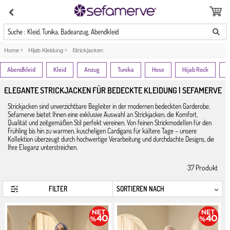
Suche : Kleid, Tunika, Badeanzug, Abendkleid
Home
>
Hijab Kleidung
>
Strickjacken
Abendkleid
Kleid
Anzug
Tunika
Hose
Hijab Rock
T
ELEGANTE STRICKJACKEN FÜR BEDECKTE KLEIDUNG | SEFAMERVE
Strickjacken sind unverzichtbare Begleiter in der modernen bedeckten Garderobe.
Sefamerve bietet Ihnen eine exklusive Auswahl an Strickjacken, die Komfort,
Qualität und zeitgemäßen Stil perfekt vereinen. Von feinen Strickmodellen für den
Frühling bis hin zu warmen, kuscheligen Cardigans für kältere Tage – unsere
Kollektion überzeugt durch hochwertige Verarbeitung und durchdachte Designs, die
Ihre Eleganz unterstreichen.
37
Produkt
FILTER