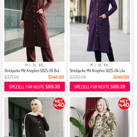
M
L
XL
XXL
M
L
XL
XXL
Strickjacke Mit Knöpfen 5025-05 Bur...
Strickjacke Mit Knöpfen 5025-04 Lila
$371.00
$148.99
$370.98
$148.99
$89.39
$89.39
SPEZIELL FÜR HEUTE
SPEZIELL FÜR HEUTE