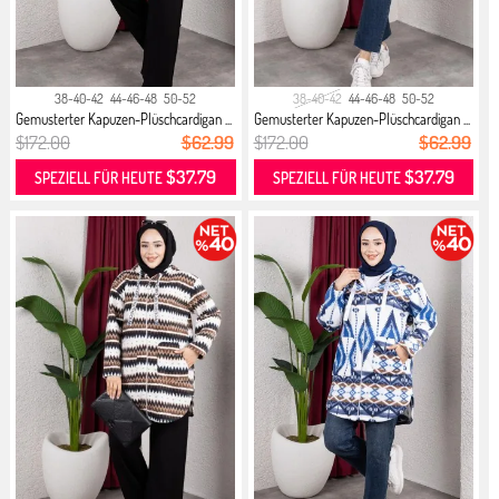
38-40-42
44-46-48
50-52
38-40-42
44-46-48
50-52
Gemusterter Kapuzen-Plüschcardigan ...
Gemusterter Kapuzen-Plüschcardigan ...
$172.00
$62.99
$172.00
$62.99
$37.79
$37.79
SPEZIELL FÜR HEUTE
SPEZIELL FÜR HEUTE