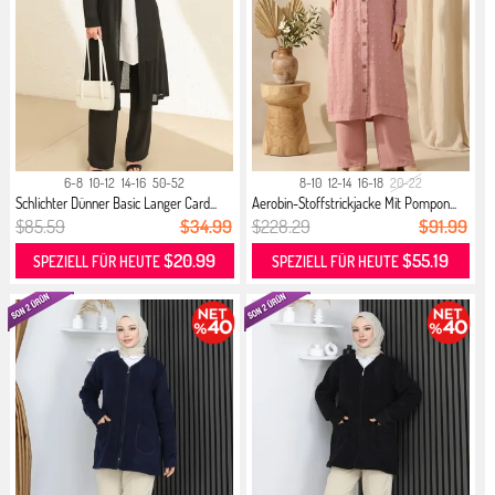
6-8
10-12
14-16
50-52
8-10
12-14
16-18
20-22
Schlichter Dünner Basic Langer Card...
Aerobin-Stoffstrickjacke Mit Pompon...
$85.59
$34.99
$228.29
$91.99
$20.99
$55.19
SPEZIELL FÜR HEUTE
SPEZIELL FÜR HEUTE