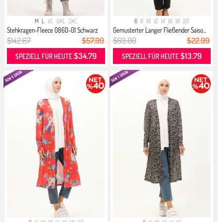
M
L
XL
XXL
3XL
6
8
10
12
14
16
18
20
Stehkragen-Fleece 0860-01 Schwarz
Gemusterter Langer Fließender Saiso...
$142.67
$57.99
$69.00
$22.99
$34.79
$13.79
SPEZIELL FÜR HEUTE
SPEZIELL FÜR HEUTE