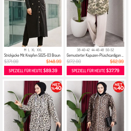
M
L
XL
XXL
38-40-42
44-46-48
50-52
Strickjacke Mit Knöpfen 5025-03 Braun
Gemusterter Kapuzen-Plüschcardigan ...
$371.00
$148.99
$172.00
$62.99
$89.39
$37.79
SPEZIELL FÜR HEUTE
SPEZIELL FÜR HEUTE