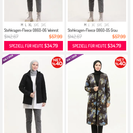
M
L
XL
XXL
3XL
M
L
XL
XXL
3XL
Stehkragen-Fleece 0860-06 Weinrot
Stehkragen-Fleece 0860-05 Grau
$142.67
$57.99
$142.67
$57.99
$34.79
$34.79
SPEZIELL FÜR HEUTE
SPEZIELL FÜR HEUTE