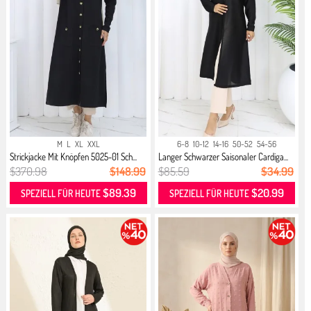
M
L
XL
XXL
6-8
10-12
14-16
50-52
54-56
Strickjacke Mit Knöpfen 5025-01 Sch...
Langer Schwarzer Saisonaler Cardiga...
$370.98
$148.99
$85.59
$34.99
$89.39
$20.99
SPEZIELL FÜR HEUTE
SPEZIELL FÜR HEUTE