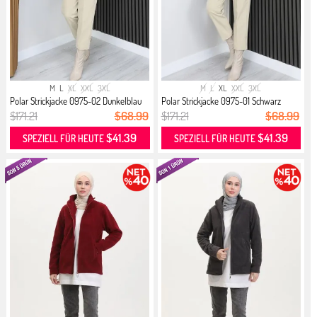
M
L
XL
XXL
3XL
M
L
XL
XXL
3XL
Polar Strickjacke 0975-02 Dunkelblau
Polar Strickjacke 0975-01 Schwarz
$171.21
$68.99
$171.21
$68.99
$41.39
$41.39
SPEZIELL FÜR HEUTE
SPEZIELL FÜR HEUTE