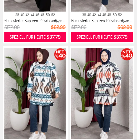
38-40-42
44-46-48
50-52
38-40-42
44-46-48
50-52
Gemusterter Kapuzen-Plüschcardigan ...
Gemusterter Kapuzen-Plüschcardigan ...
$172.00
$62.99
$172.00
$62.99
$37.79
$37.79
SPEZIELL FÜR HEUTE
SPEZIELL FÜR HEUTE