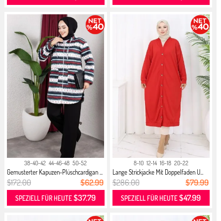
38-40-42
44-46-48
50-52
8-10
12-14
16-18
20-22
Gemusterter Kapuzen-Plüschcardigan ...
Lange Strickjacke Mit Doppelfaden U...
$172.00
$62.99
$286.00
$79.99
$37.79
$47.99
SPEZIELL FÜR HEUTE
SPEZIELL FÜR HEUTE