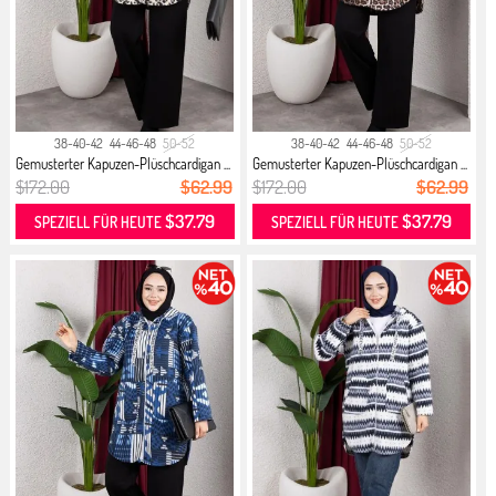
38-40-42
44-46-48
50-52
38-40-42
44-46-48
50-52
Gemusterter Kapuzen-Plüschcardigan ...
Gemusterter Kapuzen-Plüschcardigan ...
$172.00
$62.99
$172.00
$62.99
$37.79
$37.79
SPEZIELL FÜR HEUTE
SPEZIELL FÜR HEUTE