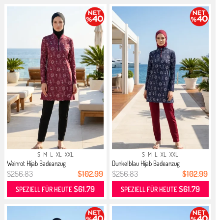
S
M
L
XL
XXL
S
M
L
XL
XXL
Weinrot Hijab Badeanzug
Dunkelblau Hijab Badeanzug
$256.83
$102.99
$256.83
$102.99
$61.79
$61.79
SPEZIELL FÜR HEUTE
SPEZIELL FÜR HEUTE