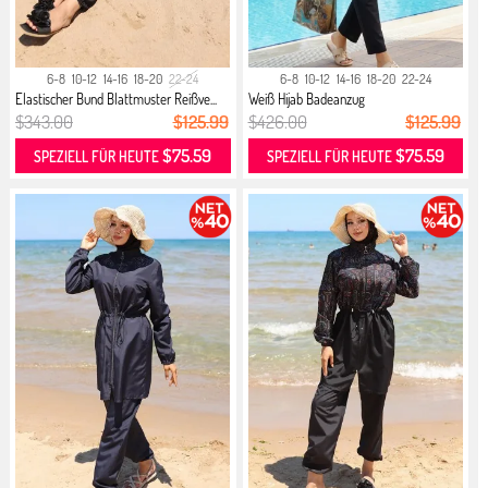
6-8
10-12
14-16
18-20
22-24
6-8
10-12
14-16
18-20
22-24
Elastischer Bund Blattmuster Reißve...
Weiß Hijab Badeanzug
$343.00
$125.99
$426.00
$125.99
$75.59
$75.59
SPEZIELL FÜR HEUTE
SPEZIELL FÜR HEUTE