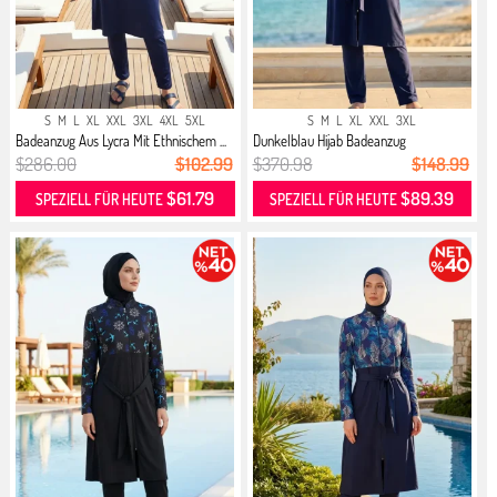
S
M
L
XL
XXL
3XL
4XL
5XL
S
M
L
XL
XXL
3XL
Badeanzug Aus Lycra Mit Ethnischem ...
Dunkelblau Hijab Badeanzug
$286.00
$102.99
$370.98
$148.99
$61.79
$89.39
SPEZIELL FÜR HEUTE
SPEZIELL FÜR HEUTE