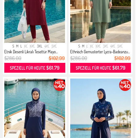
S
M
L
XL
XXL
3XL
4XL
5XL
S
M
L
XL
XXL
3XL
4XL
5XL
Etnik Desenli Likralı Tesettür Mayo...
Ethnisch Gemusterter Lycra-Badeanzu...
$286.00
$102.99
$286.00
$102.99
$61.79
$61.79
SPEZIELL FÜR HEUTE
SPEZIELL FÜR HEUTE