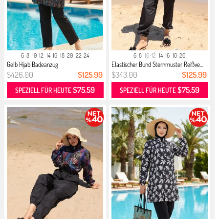
6-8
10-12
14-16
18-20
22-24
6-8
10-12
14-16
18-20
Gelb Hijab Badeanzug
Elastischer Bund Sternmuster Reißve...
$426.00
$125.99
$343.00
$125.99
$75.59
$75.59
SPEZIELL FÜR HEUTE
SPEZIELL FÜR HEUTE