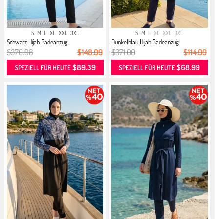
S
M
L
XL
XXL
3XL
S
M
L
XL
XXL
3XL
Schwarz Hijab Badeanzug
Dunkelblau Hijab Badeanzug
$370.98
$148.99
$371.00
$114.99
$89.39
$68.99
SPEZIELL FÜR HEUTE
SPEZIELL FÜR HEUTE