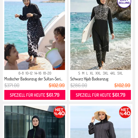
6-8
10-12
14-16
18-20
S
M
L
XL
XXL
3XL
4XL
5XL
Modischer Badeanzug der Sultan-Seri...
Schwarz Hijab Badeanzug
$371.00
$102.99
$286.00
$102.99
$61.79
$61.79
SPEZIELL FÜR HEUTE
SPEZIELL FÜR HEUTE