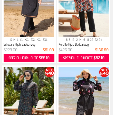
S
M
L
XL
XXL
3XL
4XL
5XL
6-8
10-12
14-16
18-20
22-24
Schwarz Hijab Badeanzug
Koralle Hijab Badeanzug
$229.00
$91.99
$426.00
$136.99
$55.19
$82.19
SPEZIELL FÜR HEUTE
SPEZIELL FÜR HEUTE