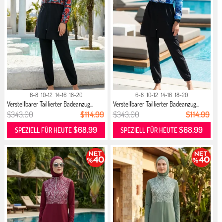
6-8
10-12
14-16
18-20
6-8
10-12
14-16
18-20
Verstellbarer Taillierter Badeanzug...
Verstellbarer Taillierter Badeanzug...
$343.00
$114.99
$343.00
$114.99
$68.99
$68.99
SPEZIELL FÜR HEUTE
SPEZIELL FÜR HEUTE