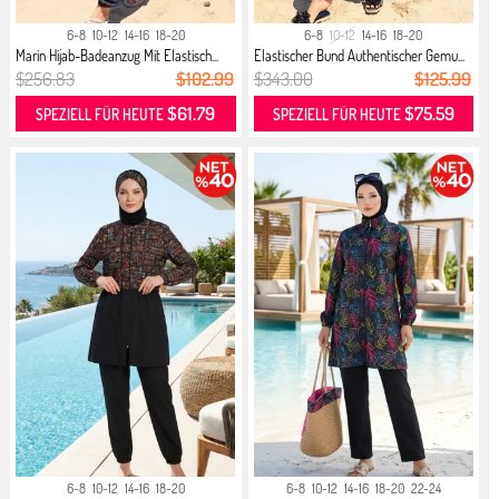
6-8
10-12
14-16
18-20
6-8
10-12
14-16
18-20
Marin Hijab-Badeanzug Mit Elastisch...
Elastischer Bund Authentischer Gemu...
$256.83
$102.99
$343.00
$125.99
$61.79
$75.59
SPEZIELL FÜR HEUTE
SPEZIELL FÜR HEUTE
6-8
10-12
14-16
18-20
6-8
10-12
14-16
18-20
22-24