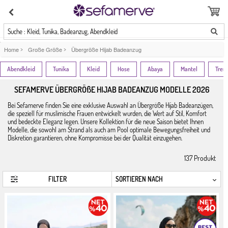
Suche : Kleid, Tunika, Badeanzug, Abendkleid
Home
>
Große Größe
>
Übergröße Hijab Badeanzug
Abendkleid
Tunika
Kleid
Hose
Abaya
Mantel
Tren
SEFAMERVE ÜBERGRÖßE HIJAB BADEANZUG MODELLE 2026
Bei Sefamerve finden Sie eine exklusive Auswahl an Übergröße Hijab Badeanzügen,
die speziell für muslimische Frauen entwickelt wurden, die Wert auf Stil, Komfort
und bedeckte Eleganz legen. Unsere Kollektion für die neue Saison bietet Ihnen
Modelle, die sowohl am Strand als auch am Pool optimale Bewegungsfreiheit und
Diskretion garantieren, ohne Kompromisse bei der Qualität einzugehen.
137
Produkt
FILTER