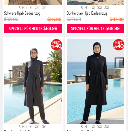
S
M
L
XL
XXL
3XL
S
M
L
XL
XXL
3XL
Schwarz Hijab Badeanzug
Dunkelblau Hijab Badeanzug
$371.00
$114.99
$371.00
$114.99
$68.99
$68.99
SPEZIELL FÜR HEUTE
SPEZIELL FÜR HEUTE
S
M
L
XL
XXL
3XL
S
M
L
XL
XXL
3XL