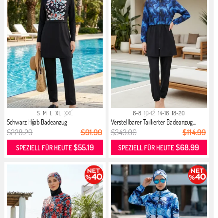
S
M
L
XL
XXL
6-8
10-12
14-16
18-20
Schwarz Hijab Badeanzug
Verstellbarer Taillierter Badeanzug...
$228.29
$91.99
$343.00
$114.99
$55.19
$68.99
SPEZIELL FÜR HEUTE
SPEZIELL FÜR HEUTE