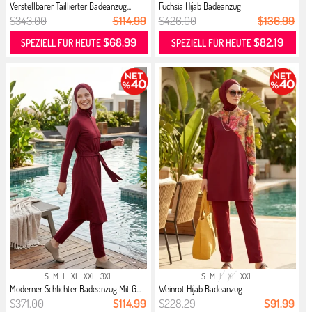
Verstellbarer Taillierter Badeanzug...
Fuchsia Hijab Badeanzug
$343.00
$114.99
$426.00
$136.99
$68.99
$82.19
SPEZIELL FÜR HEUTE
SPEZIELL FÜR HEUTE
S
M
L
XL
XXL
3XL
S
M
L
XL
XXL
Moderner Schlichter Badeanzug Mit G...
Weinrot Hijab Badeanzug
$371.00
$114.99
$228.29
$91.99