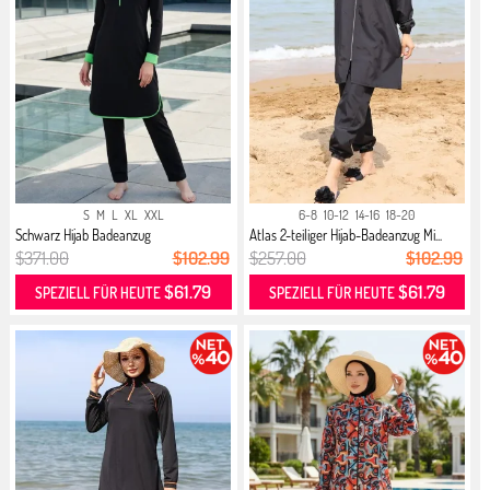
S
M
L
XL
XXL
6-8
10-12
14-16
18-20
Schwarz Hijab Badeanzug
Atlas 2-teiliger Hijab-Badeanzug Mi...
$371.00
$102.99
$257.00
$102.99
$61.79
$61.79
SPEZIELL FÜR HEUTE
SPEZIELL FÜR HEUTE