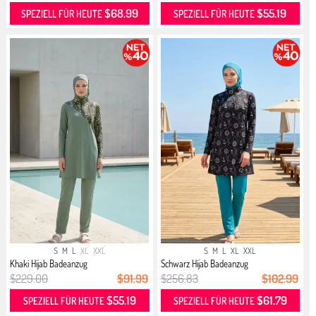
$68.99
$55.19
SPEZIELL FÜR HEUTE
SPEZIELL FÜR HEUTE
S
M
L
XL
XXL
S
M
L
XL
XXL
Khaki Hijab Badeanzug
Schwarz Hijab Badeanzug
$229.00
$91.99
$256.83
$102.99
$55.19
$61.79
SPEZIELL FÜR HEUTE
SPEZIELL FÜR HEUTE