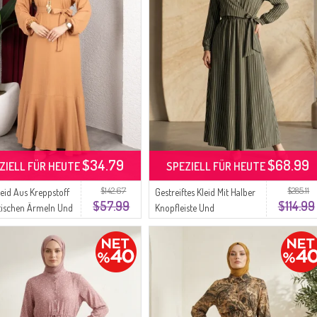
$34.79
$68.99
ZIELL FÜR HEUTE
SPEZIELL FÜR HEUTE
$142.67
$285.11
leid Aus Kreppstoff
Gestreiftes Kleid Mit Halber
$57.99
$114.99
stischen Ärmeln Und
Knopfleiste Und
0911-02 Nerz
Elastischem Bund 0320-04
Khaki