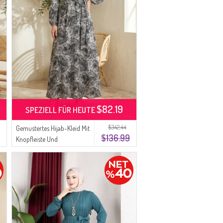
$82.19
SPEZIELL FÜR HEUTE
$342.44
Gemustertes Hijab-Kleid Mit
$136.99
Knopfleiste Und
Elastischem Bund Modell
0357-03 Anthrazit