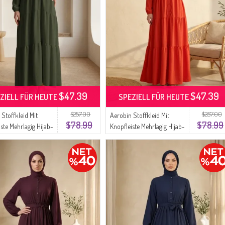
$47.39
$47.39
ZIELL FÜR HEUTE
SPEZIELL FÜR HEUTE
$257.00
$257.00
 Stoffkleid Mit
Aerobin Stoffkleid Mit
$78.99
$78.99
ste Mehrlagig Hijab-
Knopfleiste Mehrlagig Hijab-
ell 4124-11 Khaki
Stil 4124-10 Orange