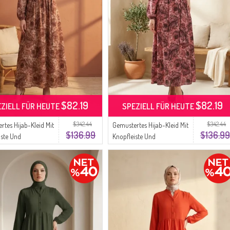
$82.19
$82.19
EZIELL FÜR HEUTE
SPEZIELL FÜR HEUTE
$342.44
$342.44
rtes Hijab-Kleid Mit
Gemustertes Hijab-Kleid Mit
$136.99
$136.99
iste Und
Knopfleiste Und
chem Bund Modell
Elastischem Bund Modell
 Beige
0357-01 Rosa