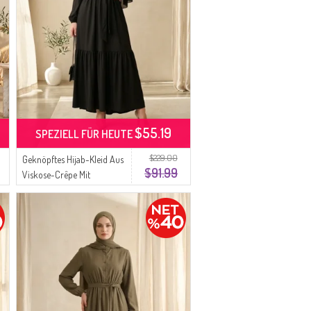
$55.19
SPEZIELL FÜR HEUTE
$229.00
Geknöpftes Hijab-Kleid Aus
$91.99
Viskose-Crêpe Mit
Elastischem Bund Modell
0353-05 Schwarz