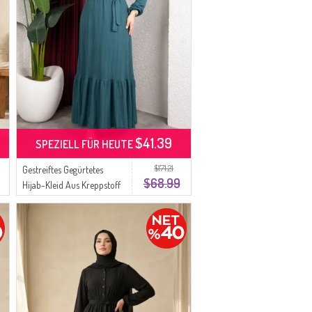
$41.39
SPEZIELL FÜR HEUTE
$171.21
Gestreiftes Gegürtetes
$68.99
Hijab-Kleid Aus Kreppstoff
0908-04 Petrol