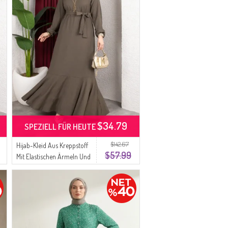
$34.79
SPEZIELL FÜR HEUTE
$142.67
Hijab-Kleid Aus Kreppstoff
$57.99
Mit Elastischen Ärmeln Und
Gürtel Farbe Khaki 0911-03