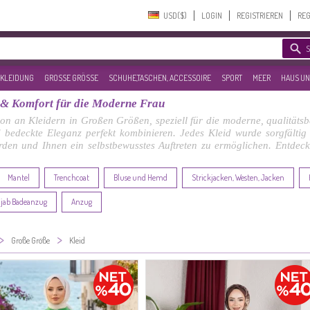
USD($)‎
LOGIN
REGISTRIEREN
REG
KLEIDUNG
GROSSE GRÖSSE
SCHUHE,TASCHEN, ACCESSOIRE
SPORT
MEER
HAUS UN
 & Komfort für die Moderne Frau
ion an Kleidern in Großen Größen, speziell für die moderne, qualitätsb
und bedeckte Eleganz perfekt kombinieren. Jedes Kleid wurde sorgfält
den und Ihnen ein selbstbewusstes Auftreten zu ermöglichen. Entdecken 
Mantel
Trenchcoat
Bluse und Hemd
Strickjacken, Westen, Jacken
ijab Badeanzug
Anzug
>
>
Große Größe
Kleid