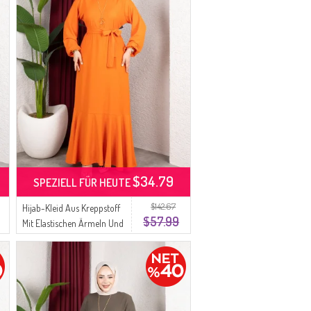
$34.79
SPEZIELL FÜR HEUTE
$142.67
Hijab-Kleid Aus Kreppstoff
$57.99
Mit Elastischen Ärmeln Und
Gürtel Farbe: Orange Modell
0911-06