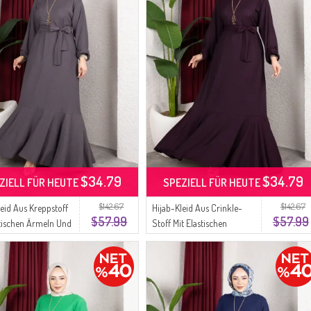
$34.79
$34.79
ZIELL FÜR HEUTE
SPEZIELL FÜR HEUTE
$142.67
$142.67
leid Aus Kreppstoff
Hijab-Kleid Aus Crinkle-
$57.99
$57.99
stischen Ärmeln Und
Stoff Mit Elastischen
Farbe 0911-08
Ärmeln Und Gürtel Farbe
it
0911-07 Pflaume