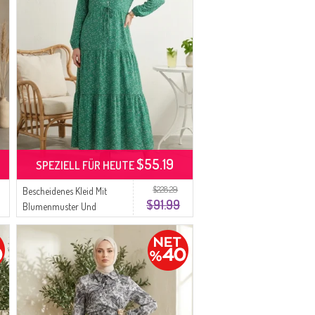
$55.19
SPEZIELL FÜR HEUTE
$228.29
Bescheidenes Kleid Mit
$91.99
Blumenmuster Und
Taillenband 0299-03 Grün