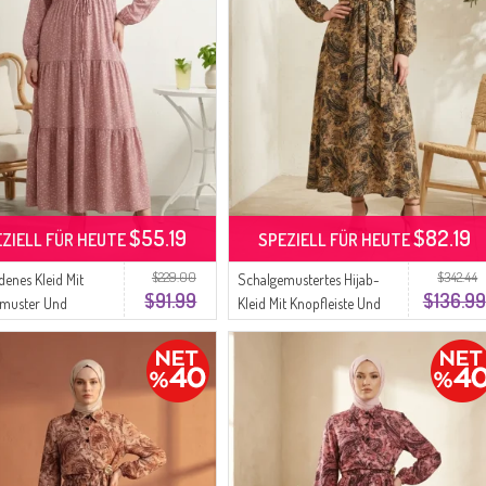
$55.19
$82.19
EZIELL FÜR HEUTE
SPEZIELL FÜR HEUTE
$229.00
$342.44
denes Kleid Mit
Schalgemustertes Hijab-
$91.99
$136.99
muster Und
Kleid Mit Knopfleiste Und
band 0299-02
Elastischem Bund 0357-04
osa
Senfgelb