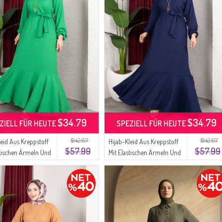
$34.79
$34.79
ZIELL FÜR HEUTE
SPEZIELL FÜR HEUTE
$142.67
$142.67
leid Aus Kreppstoff
Hijab-Kleid Aus Kreppstoff
$57.99
$57.99
stischen Ärmeln Und
Mit Elastischen Ärmeln Und
0911-05 Grün
Gürtel 0911-04 Marineblau