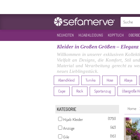
NEUHEITEN
HIJAB KLEIDUNG
KOPFTUCH
OBERBE
Kleider in Großen Größen – Eleganz
Willkommen in unserer exklusiven Kollekt
Vielfalt an Designs, die Komfort, Stil 
Material und Verarbeitung gerecht zu wer
neues Lieblingsstück.
Abendkleid
Tunika
Hose
Abaya
Cape
Rock
Sportanzug
Übergröße H
Home
KATEGORIE
(1751)
Hijab Kleider
(42)
Anzüge
(16)
Gile