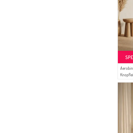
SPE
Aerobin
Knopflei
Stil Mod