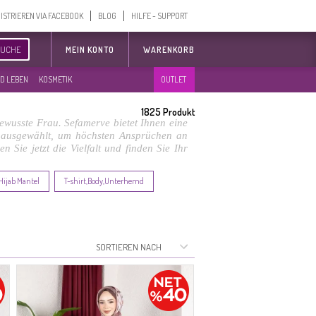
ISTRIEREN VIA FACEBOOK
BLOG
HILFE - SUPPORT
SUCHE
MEIN KONTO
WARENKORB
D LEBEN
KOSMETIK
OUTLET
1825
Produkt
ewusste Frau. Sefamerve bietet Ihnen eine
ig ausgewählt, um höchsten Ansprüchen an
Sie jetzt die Vielfalt und finden Sie Ihr
Hijab Mantel
T-shirt,Body,Unterhemd