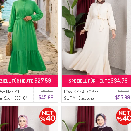
$27.59
$34.79
ZIELL FÜR HEUTE
SPEZIELL FÜR HEUTE
$143.00
$142.67
tes Kleid Mit
Hijab-Kleid Aus Crêpe-
$45.99
$57.99
tem Saum 0351-04
Stoff Mit Elastischen
Ärmeln Und Gürtel Farbe:
Ecru Modell 0911-10