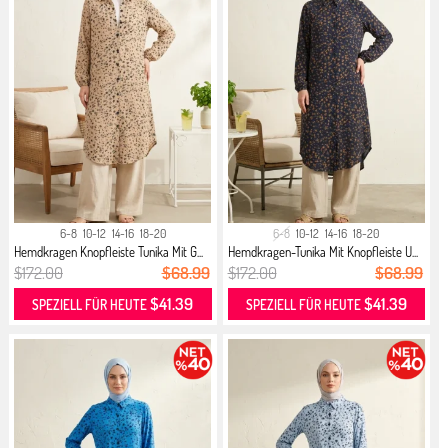
6-8
10-12
14-16
18-20
6-8
10-12
14-16
18-20
Hemdkragen Knopfleiste Tunika Mit G...
Hemdkragen-Tunika Mit Knopfleiste U...
$172.00
$68.99
$172.00
$68.99
$41.39
$41.39
SPEZIELL FÜR HEUTE
SPEZIELL FÜR HEUTE