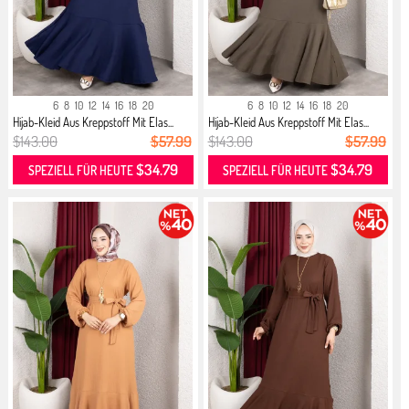
6
8
10
12
14
16
18
20
6
8
10
12
14
16
18
20
Hijab-Kleid Aus Kreppstoff Mit Elas...
Hijab-Kleid Aus Kreppstoff Mit Elas...
$143.00
$57.99
$143.00
$57.99
$34.79
$34.79
SPEZIELL FÜR HEUTE
SPEZIELL FÜR HEUTE