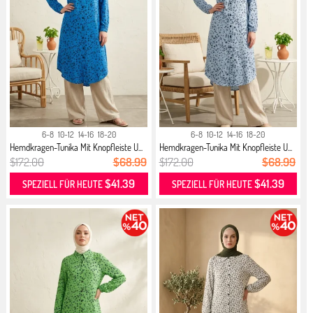
6-8
10-12
14-16
18-20
6-8
10-12
14-16
18-20
Hemdkragen-Tunika Mit Knopfleiste U...
Hemdkragen-Tunika Mit Knopfleiste U...
$172.00
$68.99
$172.00
$68.99
$41.39
$41.39
SPEZIELL FÜR HEUTE
SPEZIELL FÜR HEUTE