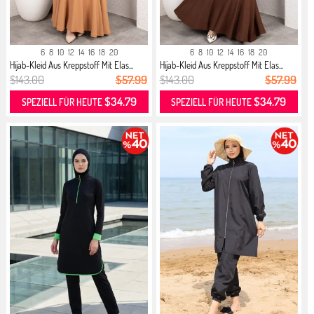
6
8
10
12
14
16
18
20
6
8
10
12
14
16
18
20
Hijab-Kleid Aus Kreppstoff Mit Elas...
Hijab-Kleid Aus Kreppstoff Mit Elas...
$143.00
$57.99
$143.00
$57.99
$34.79
$34.79
SPEZIELL FÜR HEUTE
SPEZIELL FÜR HEUTE