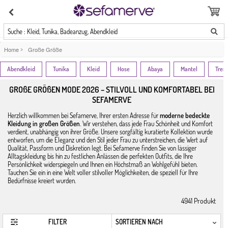
Suche : Kleid, Tunika, Badeanzug, Abendkleid
Home
>
Große Größe
Abendkleid
Tunika
Kleid
Hose
Abaya
Mantel
Tren
GROßE GRÖßEN MODE 2026 – STILVOLL UND KOMFORTABEL BEI
SEFAMERVE
Herzlich willkommen bei Sefamerve, Ihrer ersten Adresse für
moderne bedeckte
Kleidung in großen Größen
. Wir verstehen, dass jede Frau Schönheit und Komfort
verdient, unabhängig von ihrer Größe. Unsere sorgfältig kuratierte Kollektion wurde
entworfen, um die Eleganz und den Stil jeder Frau zu unterstreichen, die Wert auf
Qualität, Passform und Diskretion legt. Bei Sefamerve finden Sie von lässiger
Alltagskleidung bis hin zu festlichen Anlässen die perfekten Outfits, die Ihre
Persönlichkeit widerspiegeln und Ihnen ein Höchstmaß an Wohlgefühl bieten.
Tauchen Sie ein in eine Welt voller stilvoller Möglichkeiten, die speziell für Ihre
Bedürfnisse kreiert wurden.
4941
Produkt
FILTER