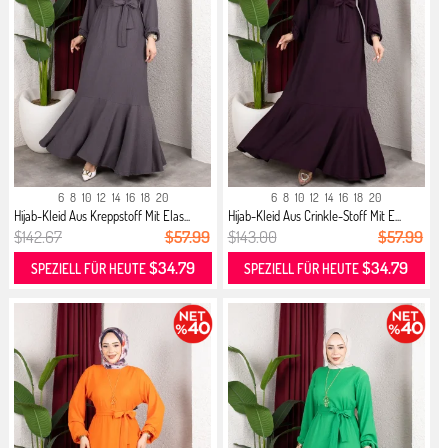
6
8
10
12
14
16
18
20
6
8
10
12
14
16
18
20
Hijab-Kleid Aus Kreppstoff Mit Elas...
Hijab-Kleid Aus Crinkle-Stoff Mit E...
$142.67
$57.99
$143.00
$57.99
$34.79
$34.79
SPEZIELL FÜR HEUTE
SPEZIELL FÜR HEUTE