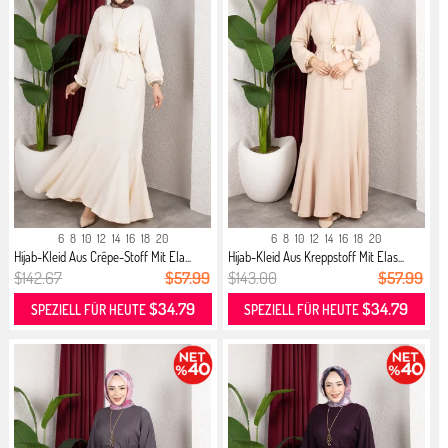
6
8
10
12
14
16
18
20
6
8
10
12
14
16
18
20
Hijab-Kleid Aus Crêpe-Stoff Mit Ela...
Hijab-Kleid Aus Kreppstoff Mit Elas...
$142.67
$57.99
$143.00
$57.99
$34.79
$34.79
SPEZIELL FÜR HEUTE
SPEZIELL FÜR HEUTE