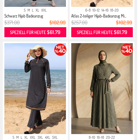
S
M
L
XL
XXL
6-8
10-12
14-16
18-20
Schwarz Hijab Badeanzug
Atlas 2-teiliger Hijab-Badeanzug Mi...
$371.00
$102.99
$257.00
$102.99
$61.79
$61.79
SPEZIELL FÜR HEUTE
SPEZIELL FÜR HEUTE
S
M
L
XL
XXL
3XL
4XL
5XL
8-10
16-18
20-22