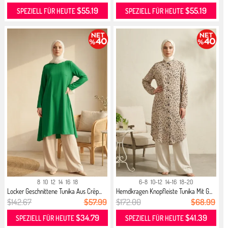
$55.19
$55.19
SPEZIELL FÜR HEUTE
SPEZIELL FÜR HEUTE
8
10
12
14
16
18
6-8
10-12
14-16
18-20
Locker Geschnittene Tunika Aus Crêp...
Hemdkragen Knopfleiste Tunika Mit G...
$142.67
$57.99
$172.00
$68.99
$34.79
$41.39
SPEZIELL FÜR HEUTE
SPEZIELL FÜR HEUTE