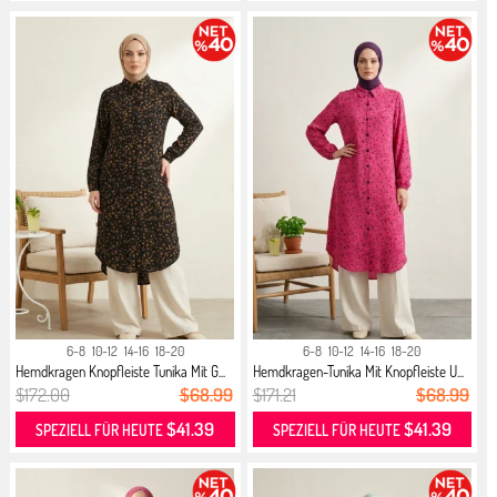
6-8
10-12
14-16
18-20
6-8
10-12
14-16
18-20
Hemdkragen Knopfleiste Tunika Mit G...
Hemdkragen-Tunika Mit Knopfleiste U...
$172.00
$68.99
$171.21
$68.99
$41.39
$41.39
SPEZIELL FÜR HEUTE
SPEZIELL FÜR HEUTE