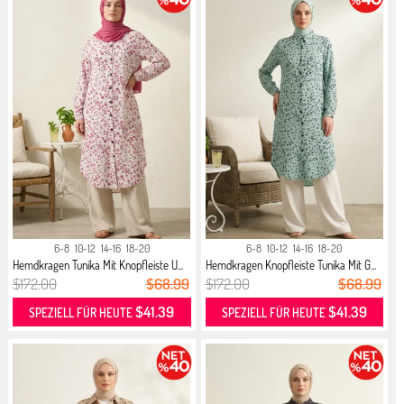
6-8
10-12
14-16
18-20
6-8
10-12
14-16
18-20
Hemdkragen Tunika Mit Knopfleiste U...
Hemdkragen Knopfleiste Tunika Mit G...
$172.00
$68.99
$172.00
$68.99
$41.39
$41.39
SPEZIELL FÜR HEUTE
SPEZIELL FÜR HEUTE