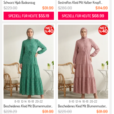
Schwarz Hijab Badeanzug
Gestreiftes Kleid Mit Halber Knopfl...
$229.00
$91.99
$286.00
$114.99
$55.19
$68.99
SPEZIELL FÜR HEUTE
SPEZIELL FÜR HEUTE
8-10
12-14
16-18
20-22
8-10
12-14
16-18
20-22
Bescheidenes Kleid Mit Blumenmuster...
Bescheidenes Kleid Mit Blumenmuster...
$228.29
$91.99
$229.00
$91.99