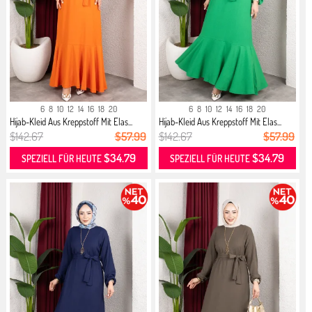
6
8
10
12
14
16
18
20
6
8
10
12
14
16
18
20
Hijab-Kleid Aus Kreppstoff Mit Elas...
Hijab-Kleid Aus Kreppstoff Mit Elas...
$142.67
$57.99
$142.67
$57.99
$34.79
$34.79
SPEZIELL FÜR HEUTE
SPEZIELL FÜR HEUTE