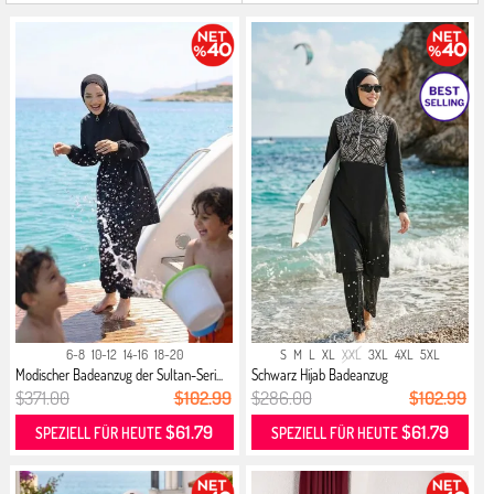
6-8
10-12
14-16
18-20
S
M
L
XL
XXL
3XL
4XL
5XL
Modischer Badeanzug der Sultan-Seri...
Schwarz Hijab Badeanzug
$371.00
$102.99
$286.00
$102.99
$61.79
$61.79
SPEZIELL FÜR HEUTE
SPEZIELL FÜR HEUTE