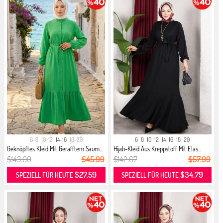
6-8
10-12
14-16
18-20
6
8
10
12
14
16
18
20
Geknöpftes Kleid Mit Gerafftem Saum...
Hijab-Kleid Aus Kreppstoff Mit Elas...
$143.00
$45.99
$142.67
$57.99
$27.59
$34.79
SPEZIELL FÜR HEUTE
SPEZIELL FÜR HEUTE