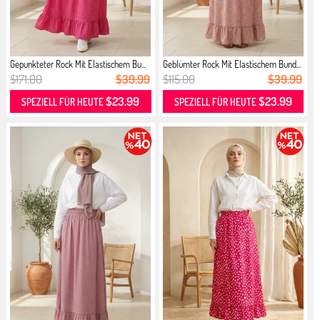
Gepunkteter Rock Mit Elastischem Bu...
Geblümter Rock Mit Elastischem Bund...
$171.00
$39.99
$115.00
$39.99
$23.99
$23.99
SPEZIELL FÜR HEUTE
SPEZIELL FÜR HEUTE