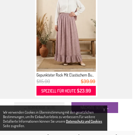
Gepunkteter Rock Mit Elastischem Bu...
$115.00
$39.99
$23.99
SPEZIELL FÜR HEUTE
← VORHERIGE SEITE
NÄCHSTE SEITE →
X
Wir verwenden Cookies in Übereinstimmung mit den gesetzlichen
Bestimmungen, um Ihr Einkaufserlebnis zu verbessern.Für weitere
Detallierte Informationen können Sie unsere
Datenschutz und Cookies
Seite zugreifen.