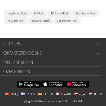
Ungefüttert Rock
Lila Rock
Mit Gummi Rock
Four Season Rock
Polyester Rock
Baumwolle Rock
Gepunktetes Rock
SEFAMERVE
+
KONTAKTIEREN SIE UNS
+
POPULÄRE SEITEN
+
SOZIALE MEDIEN
+
TÜRKÇE
ENGLISH
DEUTSCH
FRANÇAIS
العربية
DUTCH
Copyright © 2026 sefamerve.com, ALL RIGHTS RESERVED.