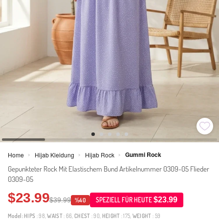
Gummi Rock
Home
Hijab Kleidung
Hijab Rock
>
>
>
Gepunkteter Rock Mit Elastischem Bund Artikelnummer 0309-05 Flieder
0309-05
$23.99
$23.99
$39.99
SPEZIELL FÜR HEUTE
%40
Model:
HIPS
: 98,
WAIST
: 66,
CHEST
: 90,
HEIGHT
: 175,
WEIGHT
: 59