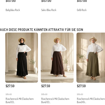
$157.00
$157.00
$157.00
Babyblau Rock
Saks-Blau Rock
Gelb Rock
AUCH DIESE PRODUKTE KÄNNTEN ATTRAKTIV FÜR SIE SEIN
$27.59
$27.59
$27.59
$115.00
$115.00
$115.00
Rüschenrock Mit Elastischem
Rüschenrock Mit Elastischem
Rüschenrock Mit Elastischem
Bund 03...
Bund 03...
Bund Kh...