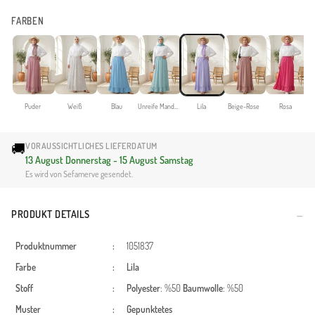
FARBEN
Puder
Weiß
Blau
Unreife Mandelgrün
Lila
Beige-Rose
Rosa
🚚
VORAUSSICHTLICHES LIEFERDATUM
13 August Donnerstag - 15 August Samstag
Es wird von Sefamerve gesendet.
PRODUKT DETAILS
Produktnummer
:
1051837
Farbe
:
Lila
Stoff
:
Polyester
: %50
Baumwolle
: %50
Muster
:
Gepunktetes