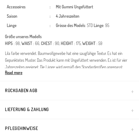
Accessoires
:
Mit Gummi
Ungefüttert
Saison
:
4 Jahreszeiten
Länge
:
Grösse des Models
: STD
Länge
: 95
Größe unseres Modells
HIPS
: 98,
WAIST
: 66,
CHEST
: 90,
HEIGHT
: 175,
WEIGHT
: 59
Lila farbe verwendet. Baumwollgewebe hat eine saugfähige Textur. Es hat ein
Gepunktetes Muster. Das Produkt kann mit Ungefüttert verwenden. Es ist für vier
Jahreszeiten geeignet. Die Länge wird gemäß den Standardgrößen angepasst.
Read more
Vereinen Sie Stil und Bequemlichkeit mit diesem Rock mit Blumenmuster, der speziell
für die Anforderungen moderner Modest Fashion entworfen wurde. Dank seiner
Ganzjahres-Qualität ist er ein vielseitiger Begleiter für jede Saison. Die hochwertige
RÜCKGABEN AGB
Mischung aus Baumwolle und Polyester sorgt für ein angenehmes Hautklima und
bietet gleichzeitig eine hohe Formbeständigkeit.Material: Atmungsaktives Baumwoll-
Polyester-Gewebe für maximalen Tragekomfort.Design: Der elastische Bund
LIEFERUNG & ZAHLUNG
garantiert eine bequeme Passform und uneingeschränkte
Bewegungsfreiheit.Passform: Ein fließender, moderner Schnitt, der jeder Figur
PFLEGEHINWEISE
schmeichelt.Kombinations-Tipp: Kombinieren Sie den Rock mit einer schlichten Bluse
oder einem eleganten Hemd für Freizeit und Büro.Die blickdichte Struktur und die