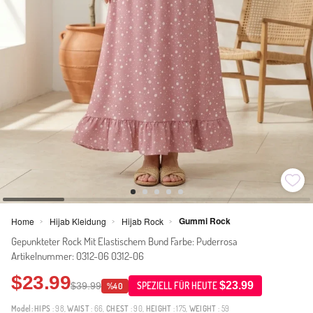
Gummi Rock
Home
Hijab Kleidung
Hijab Rock
>
>
>
Gepunkteter Rock Mit Elastischem Bund Farbe: Puderrosa
Artikelnummer: 0312-06 0312-06
$23.99
$23.99
$39.99
SPEZIELL FÜR HEUTE
%40
Model:
HIPS
: 98,
WAIST
: 66,
CHEST
: 90,
HEIGHT
: 175,
WEIGHT
: 59