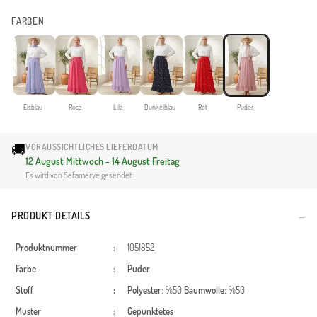
FARBEN
Eisblau
Rosa
Lila
Dunkelblau
Rot
Puder
🚚
VORAUSSICHTLICHES LIEFERDATUM
12 August Mittwoch - 14 August Freitag
Es wird von Sefamerve gesendet.
PRODUKT DETAILS
Produktnummer
:
1051852
Farbe
:
Puder
Stoff
:
Polyester
: %50
Baumwolle
: %50
Muster
:
Gepunktetes