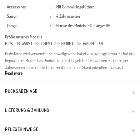
Accessoires
:
Mit Gummi
Ungefüttert
Saison
:
4 Jahreszeiten
Länge
:
Grösse des Models
: STD
Länge
: 95
Größe unseres Modells
HIPS
: 98,
WAIST
: 66,
CHEST
: 90,
HEIGHT
: 175,
WEIGHT
: 59
Puderfarbe wird verwendet. Baumwollgewebe hat eine saugfähige Textur. Es hat ein
Gepunktetes Muster. Das Produkt kann mit Ungefüttert verwenden. Es ist für vier
Jahreszeiten geeignet. Die Länge wird gemäß den Standardgrößen angepasst.
Read more
Vereinen Sie Stil und Bequemlichkeit mit diesem Rock mit Blumenmuster, der speziell
für die Anforderungen moderner Modest Fashion entworfen wurde. Dank seiner
Ganzjahres-Qualität ist er ein vielseitiger Begleiter für jede Saison. Die hochwertige
RÜCKGABEN AGB
Mischung aus Baumwolle und Polyester sorgt für ein angenehmes Hautklima und
bietet gleichzeitig eine hohe Formbeständigkeit.Material: Atmungsaktives Baumwoll-
Polyester-Gewebe für maximalen Tragekomfort.Design: Der elastische Bund
LIEFERUNG & ZAHLUNG
garantiert eine bequeme Passform und uneingeschränkte
Bewegungsfreiheit.Passform: Ein fließender, moderner Schnitt, der jeder Figur
PFLEGEHINWEISE
schmeichelt.Kombinations-Tipp: Kombinieren Sie den Rock mit einer schlichten Bluse
oder einem eleganten Hemd für Freizeit und Büro.Die blickdichte Struktur und die