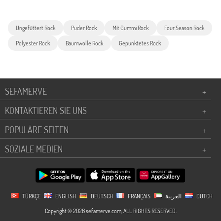
Ungefüttert Rock
Puder Rock
Mit Gummi Rock
Four Season Rock
Polyester Rock
Baumwolle Rock
Gepunktetes Rock
SEFAMERVE
+
KONTAKTIEREN SIE UNS
+
POPULÄRE SEITEN
+
SOZIALE MEDIEN
+
TÜRKÇE
ENGLISH
DEUTSCH
FRANÇAIS
العربية
DUTCH
Copyright © 2026 sefamerve.com, ALL RIGHTS RESERVED.