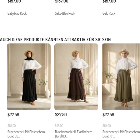
$157.00
$157.00
$157.00
Babyblau Rock
Saks-Blau Rock
Gelb Rock
AUCH DIESE PRODUKTE KÄNNTEN ATTRAKTIV FÜR SIE SEIN
$27.59
$27.59
$27.59
$115.00
$115.00
$115.00
Rüschenrock Mit Elastischem
Rüschenrock Mit Elastischem
Rüschenrock Mit Elastischem
Bund 03...
Bund 03...
Bund Kh...