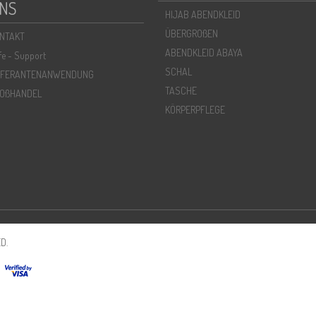
NS
HIJAB ABENDKLEID
ÜBERGROßEN
NTAKT
ABENDKLEID ABAYA
lfe - Support
SCHAL
EFERANTENANWENDUNG
TASCHE
OßHANDEL
KÖRPERPFLEGE
D.