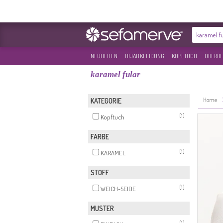
NEUHEITEN
HIJAB KLEIDUNG
KOPFTUCH
OBERBE
karamel fular
Home
KATEGORIE
(1)
Kopftuch
FARBE
(1)
KARAMEL
STOFF
(1)
WEICH-SEIDE
MUSTER