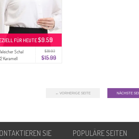
$9.59
EZIELL FÜR HEUTE
$39.93
Weicher Schal
$15.99
2 Karamell
← VORHERIGE SEITE
NÄCHSTE SE
ONTAKTIEREN SIE
POPULÄRE SEITEN