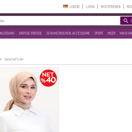
USD($)‎
LOGIN
REGISTRIEREN
REG
KLEIDUNG
GROSSE GRÖSSE
SCHUHE,TASCHEN, ACCESSOIRE
SPORT
MEER
HAUS UN
>
karamel fular