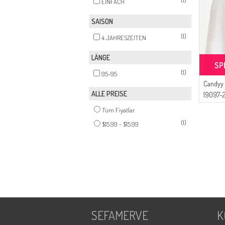
(1)
EINFACH
SAISON
(1)
4 JAHRESZEITEN
LÄNGE
SP
(1)
95-95
Candyy 
ALLE PREISE
19097-2
Tüm Fiyatlar
(1)
$15.99 - $15.99
SEFAMERVE
K