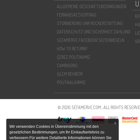
U
ALLGEMEINE GESCHÄFTSBEDINGUNGEN
FERNABSATZVERTRAG
KO
STORNIERUNG UNR RÜCKERSTATTUNG
Hi
DATENSCHUTZ UND SICHERHEIT ZAHLUNG
LI
SEFAMERVE FACEBOOK SEITENREGELN
GR
HOW TO RETURN?
ÇEREZ POLITIKAMIZ
CAMPAIGNS
İŞLEM REHBERI
POLİTİKALARIMIZ
© 2026 SEFAMERVE.COM , ALL RIGHTS RESERVE
X
Wir verwenden Cookies in Übereinstimmung mit den
gesetzlichen Bestimmungen, um Ihr Einkaufserlebnis zu
verbessern.Für weitere Detallierte Informationen können Sie