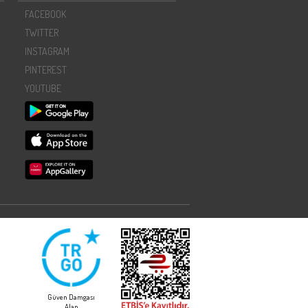
FACEBOOK
TWITTER
INSTAGRAM
PINTEREST
YOUTUBE
Güven Damgası
Alan