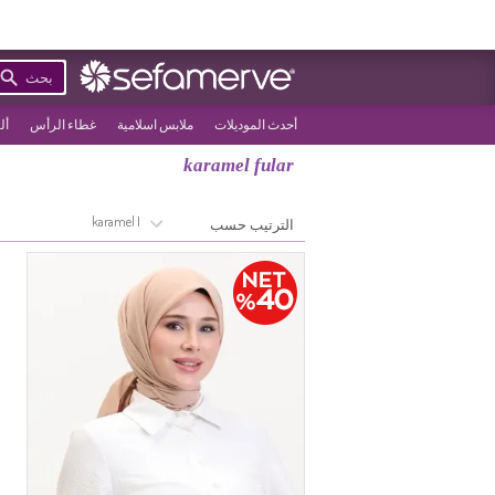
بحث
أحدث الموديلات
ملابس اسلامية
غطاء الرأس
أل
karamel fular
>
الصفحة الرئيسية
karamel fular