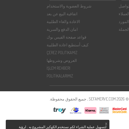
تواصل
شروط العضوية والاستخدام
عملاء
اتفاقية البيع عن بعد
لمورد
الاعادة والغاء الطلبية
الجملة
امان الدفع والسرية
قواعد صفحة الفيس بوك
كيف أستطيع اعادة الطلبية
ÇEREZ POLITIKAMIZ
العروض وشروطها
İŞLEM REHBERI
POLİTİKALARIMIZ
SE , جميع الحقوق محفوظة.
X
لتسهيل عملية الشراء لكم نستخدم الكوكيز المشروع به . لرؤية