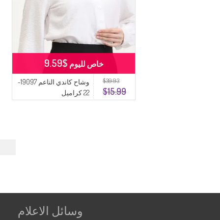
$9.59
خاص لليوم
$39.93
وشاح كاندي الناعم 19097-
$15.99
22 كراميل
←
وسائل الاعلام