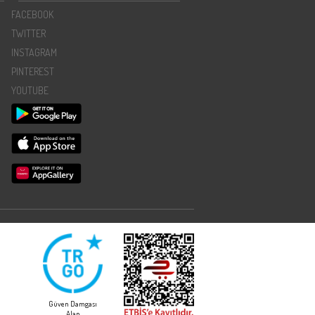
FACEBOOK
TWITTER
INSTAGRAM
PINTEREST
YOUTUBE
Güven Damgası
Alan