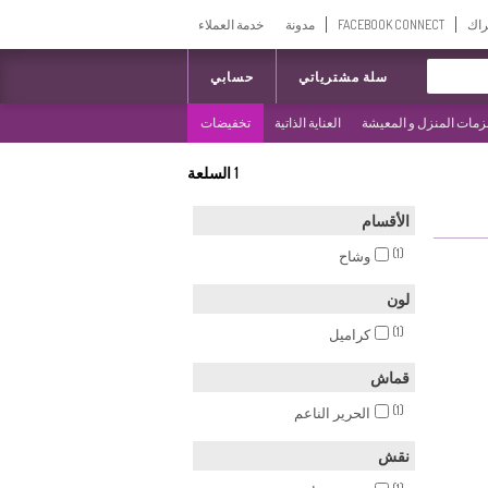
راك
FACEBOOK CONNECT
مدونة
خدمة العملاء
سلة مشترياتي
حسابي
مات المنزل و المعيشة
العناية الذاتية
تخفيضات
1
السلعة
الأقسام
(1)
وشاح
لون
(1)
كراميل
قماش
(1)
الحرير الناعم
نقش