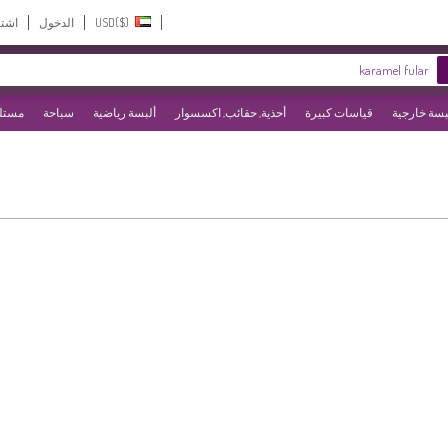
USD($)‎
الدخول
اشت
بسة خارجية
قياسات كبيرة
أحذية, حقائب, اكسسوار
ألبسة رياضية
سباحة
مستلز