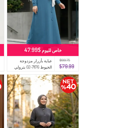
$47.99
خاص لليوم
$199.75
عباية بأزرار مزدوجة
$79.99
الخيوط 71176-02 بترولي