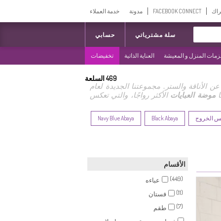
راك
FACEBOOK CONNECT
مدونة
خدمة العملاء
سلة مشترياتي
حسابي
مات المنزل و المعيشة
العناية الذاتية
تخفيضات
469
السلعة
ن الأناقة والستر. مجموعتنا الجديدة لعام
موضة العبايات
الأكثر رواجًا، والتي تعكس
بس الخروج
Black Abaya
Navy Blue Abaya
الأقسام
(449)
عباءه
(11)
فستان
(7)
طقم