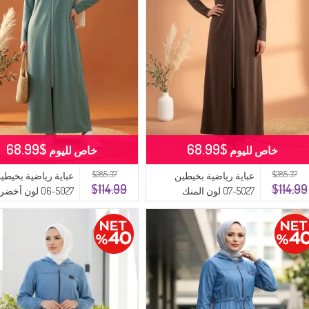
$68.99
$68.99
خاص لليوم
خاص لليوم
$285.37
$285.37
عباية رياضية بخيطين
عباية رياضية بخيطي
$114.99
$114.99
5027-07 لون المنك
5027-06 لون أخضر فاتح