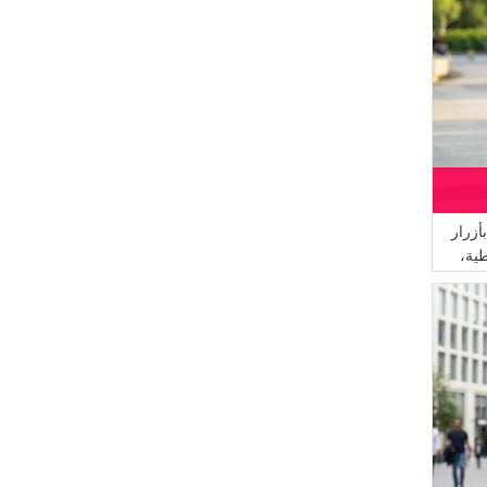
أزرار
ية،
رقم الموديل 2214-05، لون