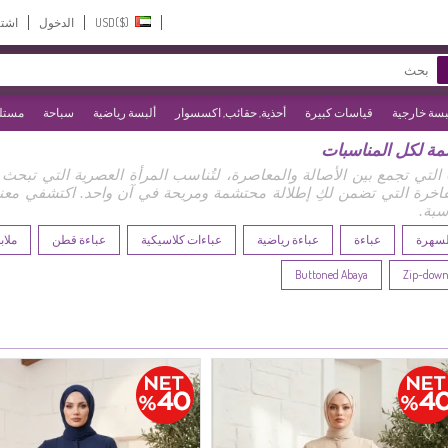
USD($)‎
الدخول
اشت
بسة خارجية
قياسات كبيرة
أحذية, حقائب, اكسسوار
ألبسة رياضية
سباحة
مستلز
التي تجمع بين الأصالة والمعاصرة، لتُناسب المرأة العصرية التي تبحث ع
سبة.
لسهرة
عباءة
عباءة رياضية
عباءات كلاسيكية
عباءة قطن
ملا
Buttoned Abaya
Zip-down