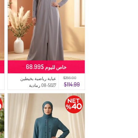
$68.99
خاص لليوم
$286.00
عباية رياضية بخيطين
$114.99
5027-08 رمادية