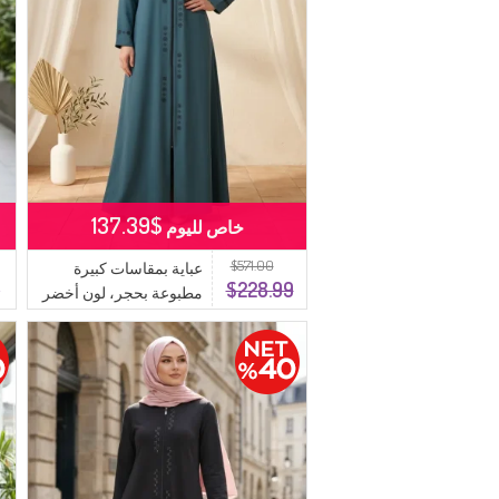
$137.39
خاص لليوم
$571.00
عباية بمقاسات كبيرة
9
$228.99
مطبوعة بحجر، لون أخضر
فاتح، رقم الموديل 6007-
08