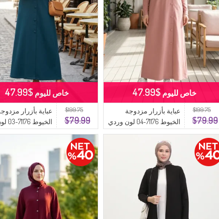
$47.99
$47.99
خاص لليوم
خاص لليوم
$199.75
$199.75
عباية بأزرار مزدوجة
عباية بأزرار مزدوجة
$79.99
$79.99
الخيوط 71176-04 لون وردي
الخيوط 71176-
فاتح
بترولي داكن