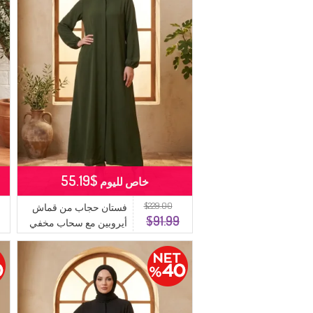
$55.19
خاص لليوم
$229.00
فستان حجاب من قماش
$91.99
أيروبين مع سحاب مخفي
وحزام، 4147-04 كاكي