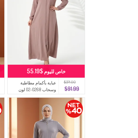
$55.19
خاص لليوم
$371.00
عباية بأكمام مطاطية
$91.99
وسحاب 0268-02 لون
المنك