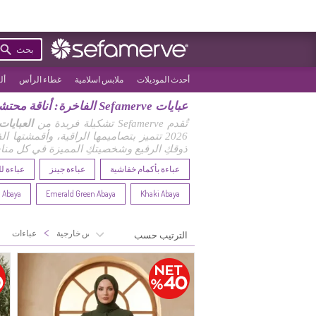
بحث
أحدث الموديلات
ملابس اسلامية
غطاء الرأس
أل
عبايات Sefamerve الفاخرة: أناقة محتشمة لكل المناسبات
تُقدم Sefamerve تشكيلة فريدة من
العبايات
2026 تتميز بتصاميمها الراقية، وأقمشتها الفاخرة التي تضمن لكِ إطلالة محتشمة ومريحة في آن واحد. اكتشفي معنا
ذوقكِ الرفيع وشخصيتكِ المميزة في كل منا
عباءة بأكمام خفاشية
عباءة جينز
عباءة ل
 Abaya
Emerald Green Abaya
Khaki Abaya
>
>
الصفحة الرئيسية
ملابس خارجية
عباءات