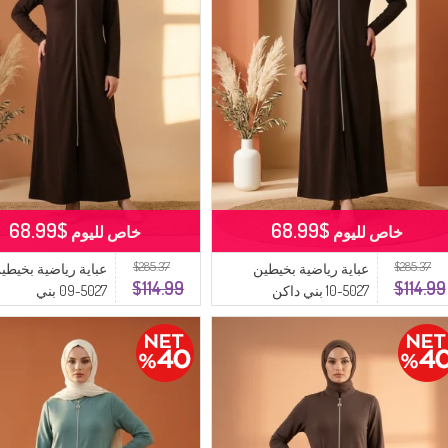
$68.99
$68.99
خاص لليوم
خاص لليوم
$285.37
$285.37
عباية رياضية بخيطين
عباية رياضية بخيطي
$114.99
$114.99
5027-10 بني داكن
5027-09 بني