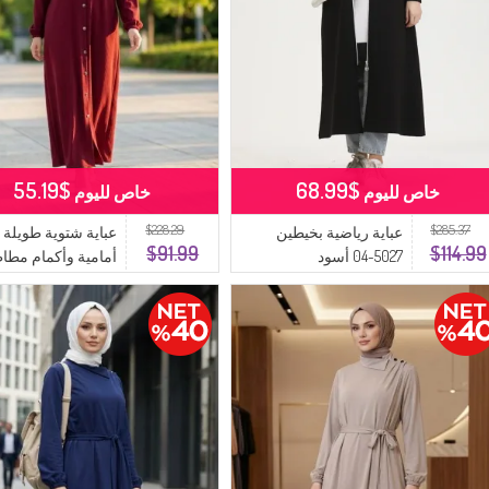
$55.19
$68.99
خاص لليوم
خاص لليوم
$228.29
$285.37
عباية رياضية بخيطين
عباية شتوية طويلة ب
$91.99
$114.99
5027-04 أسود
أمامية وأكمام مطاط
عنابي