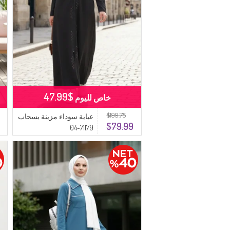
$47.99
خاص لليوم
$199.75
عباية سوداء مزينة بسحاب
$79.99
71179-04