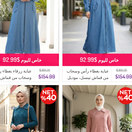
$92.99
$92.99
خاص لليوم
خاص لليوم
$385.25
$385.25
عباية بغطاء رأس وسحاب
عباية زرقاء بغطاء 
$154.99
$154.9
من قماش تينسل، موديل
وسحاب من قماش ا
1601-02، لون كحلي
1601-01