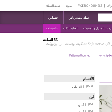
راك
FACEBOOK CONNECT
مدونة
خدمة العملاء
سلة مشترياتي
حسابي
مات المنزل و المعيشة
العناية الذاتية
تخفيضات
56
السلعة
سعة من
بونيهات
Patterned bonnet
Non-slip b
الأقسام
(56)
القبعات
لون
(5)
أسود
(5)
أبيض