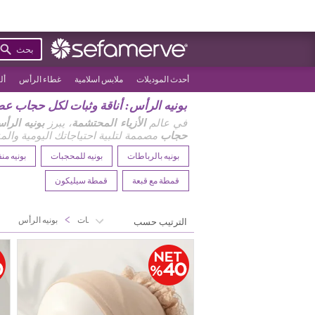
بحث
أحدث الموديلات
ملابس اسلامية
غطاء الرأس
أل
بونيه الرأس: أناقة وثبات لكل حجاب ع
في عالم
الأزياء المحتشمة
، يبرز
بونيه الرأ
حجاب
مصممة لتلبية احتياجاتك اليومية والمن
بونيه بالرباطات
بونيه للمحجبات
بونيه من
قمطة مع قبعة
قمطة سيليكون
>
>
الصفحة الرئيسية
حجابات
بونيه الرأس