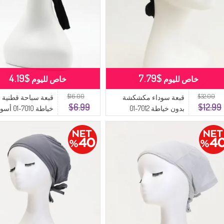
$4.19
$7.79
خاص لليوم
خاص لليوم
$16.00
$32.00
قبعة سوداء مكشكشة
قبعة سباحة قطنية 
$6.99
$12.99
بدون خياطة 7012-01
خياطة 7010-01 أسود