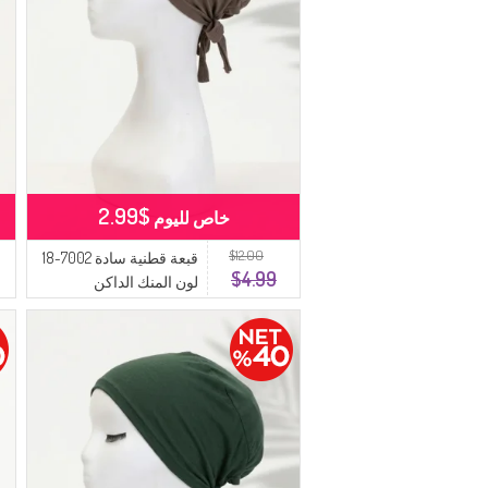
$2.99
خاص لليوم
$12.00
قبعة قطنية سادة 7002-18
$4.99
لون المنك الداكن