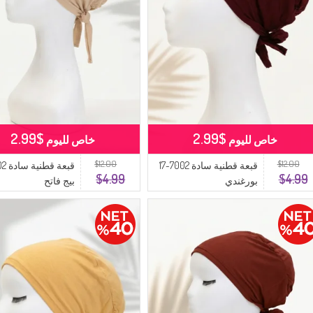
$2.99
$2.99
خاص لليوم
خاص لليوم
$12.00
$12.00
قبعة قطنية سادة 7002-17
$4.99
$4.99
بورغندي
بيج فاتح