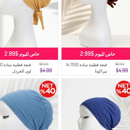
$2.99
$2.99
خاص لليوم
خاص لليوم
$12.00
$12.00
قبعة قطنية سادة 7002-14
$4.99
$4.99
تيراكوتا
لون الخردل