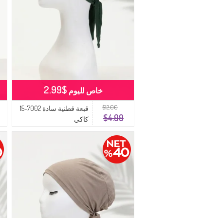
$2.99
خاص لليوم
$12.00
قبعة قطنية سادة 7002-15
$4.99
كاكي