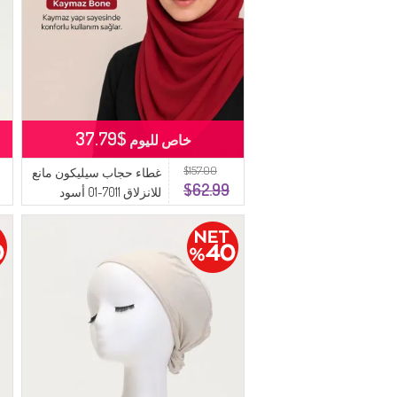
$37.79
خاص لليوم
$157.00
غطاء حجاب سيليكون مانع
$62.99
للانزلاق 7011-01 أسود