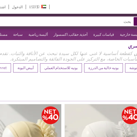
USD($)‎
الدخول
اشت
بسة خارجية
قياسات كبيرة
أحذية, حقائب, اكسسوار
ألبسة رياضية
سباحة
مستلز
صري
س
كقطعة أساسية لا غنى عنها لكل سيدة تبحث عن الأناقة والثبات. تقدم لكِ Sefamerve تشكيلة وا
اسبات الخاصة، مع التركيز على الجودة الفائقة والتصاميم المبتكرة.
فوشة
بونيه خالية من الدرزة
بونيه للاستخدام العملي
أبيض البونة
onnet