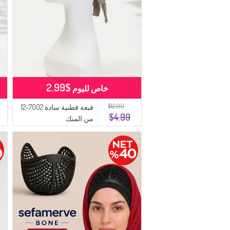
$2.99
خاص لليوم
$12.00
قبعة قطنية سادة 7002-12
$4.99
من المنك