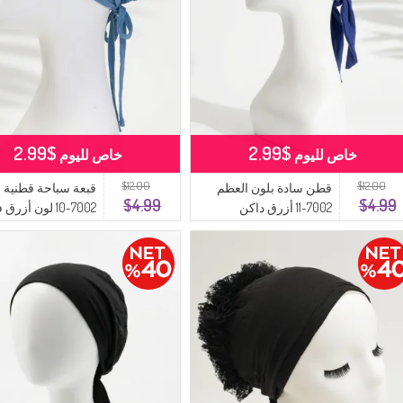
$2.99
$2.99
خاص لليوم
خاص لليوم
$12.00
$12.00
قطن سادة بلون العظم
قبعة سباحة قطنية 
$4.99
$4.99
7002-11 أزرق داكن
7002-10 لون أزرق فاتح