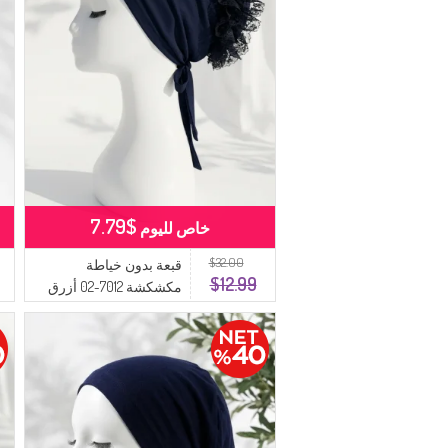
$7.79
خاص لليوم
$32.00
قبعة بدون خياطة
$12.99
مكشكشة 7012-02 أزرق
داكن