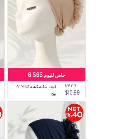
$6.59
خاص لليوم
$26.00
قبعة مكشكشة 7001-27
$10.99
بيج