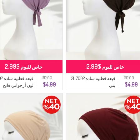
$2.99
$2.99
خاص لليوم
خاص لليوم
$12.00
$12.00
قبعة قطنية سادة 7002-21
$4.99
$4.99
بني
لون أرجواني فاتح