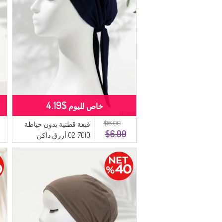
$4.19
خاص لليوم
$16.00
قبعة قطنية بدون خياطة
$6.99
7010-02 أزرق داكن