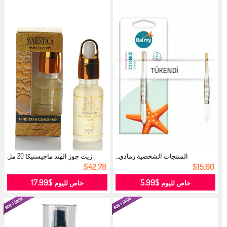
المنتجات الشخصية رمادي...
زيت جوز الهند ماجيستيكا 20 مل
90800...
$42.78
$15.00
$17.99
$5.99
خاص لليوم
خاص لليوم