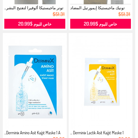
تونيك ماجيستيكا إيمورتيل المضاد
تونر ماجيستيكا ألوفيرا لتفتيح البشر...
للش...
$51.31
$51.31
$20.99
$20.99
خاص لليوم
خاص لليوم
Derminix Amino Asit Kağıt Maske 1 A...
Derminix Lactik Asit Kağıt Maske 1 ...