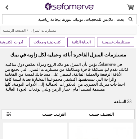
بحث : ملابس للمحجبات، تونيك، تنورة، بيجامة رياضية
مستلزمات المنزل
>
الصفحة الرئيسية
مستلزمات نسيجية
العناية الذاتية
كتب دينية و مجلات
أدوات الكترونية 
مستلزمات المنزل الفاخرة: أناقة وعملية لكل زاوية في بيتك
في Sefamerve، نؤمن بأن المنزل هو ملاذ الروح ومرآة تعكس ذوق ساكنيه.
لذلك، نقدم لكِ تشكيلة فاخرة ومتكاملة من مستلزمات المنزل التي تجمع بين
الأناقة الرفيعة والعملية الفائقة، لتضفي على مساحاتك لمسة من الفخامة
والراحة التي تستحقينها. اكتشفي مجموعتنا المختارة بعناية لتلبية كافة
احتياجات منزلك العصري، من الديكورات الجمالية إلى الأدوات اليومية، كلها
مصممة لتصمد أمام اختبار الزمن وتلبي توقعات الجودة العالية.
38
السلعة
التصنيف حسب