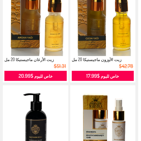
زيت الأوزون ماجيستيكا 20 مل
زيت الأرغان ماجيستيكا 20 مل
9080089...
9080090...
$51.31
$42.78
$20.99
$17.99
خاص لليوم
خاص لليوم