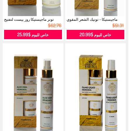
ماجيستيكا - تونيك الشعر المقوي
تونر ماجيستيكا روز ييست لتفتيح
بماء...
البش...
$62.76
$51.31
$25.99
$20.99
خاص لليوم
خاص لليوم