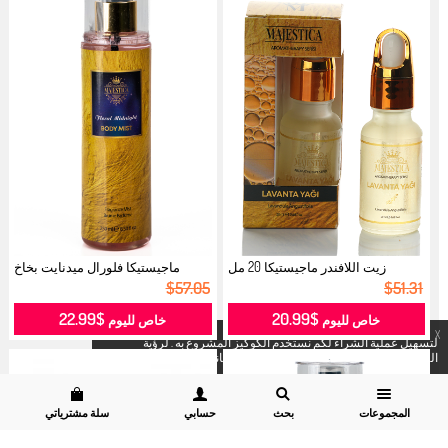
زيت اللافندر ماجيستيكا 20 مل
ماجيستيكا فلورال ميدنايت بخاخ
908009...
للجسم...
$57.05
$51.31
$22.99
$20.99
خاص لليوم
خاص لليوم
X
لتسهيل عملية الشراء لكم نستخدم الكوكيز المشروع به . لرؤية
التفاصيل
يمكنكم زيارة موقعنا
قسم سرية البيانات وسياسة الكوكيز.
المجموعات
بحث
حسابي
سلة مشترياتي