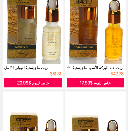
زيت حبة البركة الأسود ماجيستيكا 20
زيت ماجيستيكا نيولي 20 مل
9080091...
...
$51.31
$42.78
$20.99
$17.99
خاص لليوم
خاص لليوم