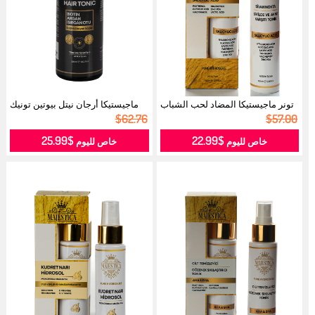
تونر ماجيستيكا المضاد لحب الشباب
ماجيستيكا أرجان نيتل بيوتين تونيك
وا...
ل...
$62.76
$57.00
$25.99
$22.99
خاص لليوم
خاص لليوم