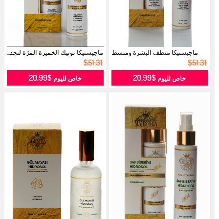
ماجيستيكا منظف البشرة ومنشط
ماجيستيكا تونيك الخميرة المرّة لتجد...
المسام ...
$51.31
$51.31
$20.99
$20.99
خاص لليوم
خاص لليوم