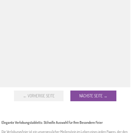
← VORHERIGE SEITE
NÄCHSTE SEITE →
Elegante Verlobungstabletts: Stilvolle Auswahl für Ihre Besondere Feier
Die Verlobungsfeier ist ein unvergesslicher Meilenstein im Leben eines jeden Paares, der den