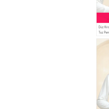
(1)
Enes Eşarp
(1)
Moda Kaşmir
(1)
İPEKÇE
Düz Kri
Toz Pe