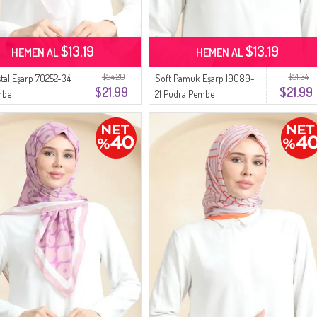
$13.19
$13.19
HEMEN AL
HEMEN AL
$54.20
$51.34
stal Eşarp 70252-34
Soft Pamuk Eşarp 19089-
$21.99
$21.99
mbe
21 Pudra Pembe