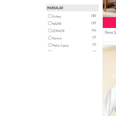
MARKALAR
(38)
Gülsoy
(32)
NAZRA
(14)
ZEMHERİ
Omuz Ş
(7)
Karaca
(7)
Platin Eşarp
(4)
AFC
(4)
LE FABRİC
(3)
Bwest
(3)
Peressa Eşarp
(2)
White Bird
(2)
Duru
(2)
CKS
(1)
Sefamerve
(1)
Pinkrose