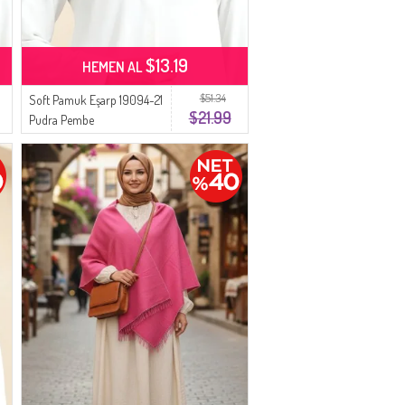
$13.19
HEMEN AL
$51.34
Soft Pamuk Eşarp 19094-21
$21.99
Pudra Pembe