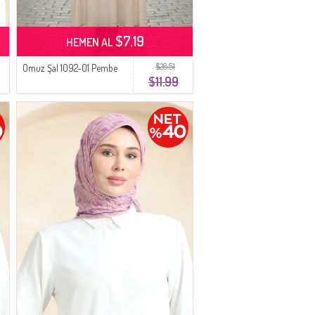
$7.19
HEMEN AL
$28.51
Omuz Şal 1092-01 Pembe
$11.99