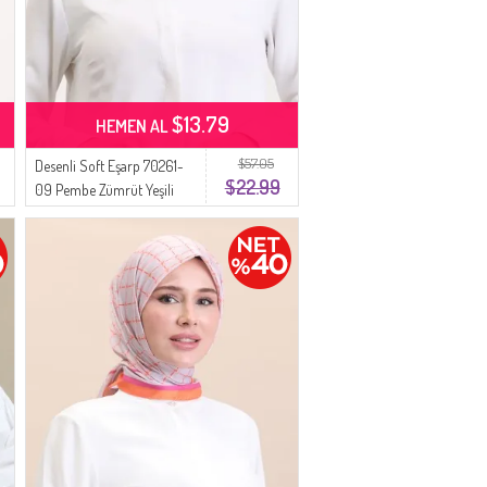
$13.79
HEMEN AL
$57.05
Desenli Soft Eşarp 70261-
$22.99
09 Pembe Zümrüt Yeşili