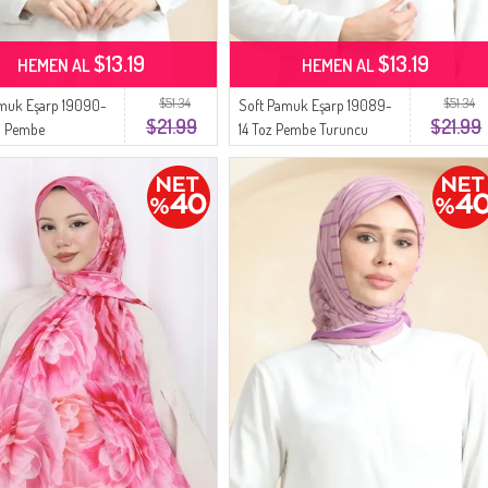
$13.19
$13.19
HEMEN AL
HEMEN AL
$51.34
$51.34
amuk Eşarp 19090-
Soft Pamuk Eşarp 19089-
$21.99
$21.99
a Pembe
14 Toz Pembe Turuncu