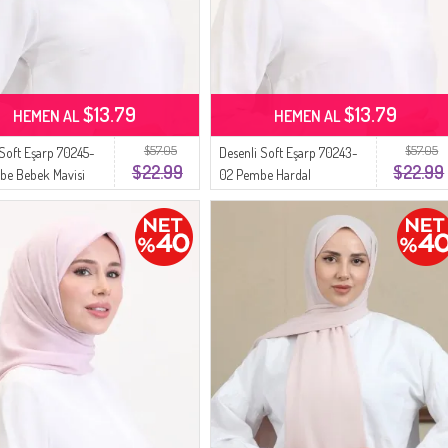
$13.79
$13.79
HEMEN AL
HEMEN AL
$57.05
$57.05
 Soft Eşarp 70245-
Desenli Soft Eşarp 70243-
$22.99
$22.99
be Bebek Mavisi
02 Pembe Hardal