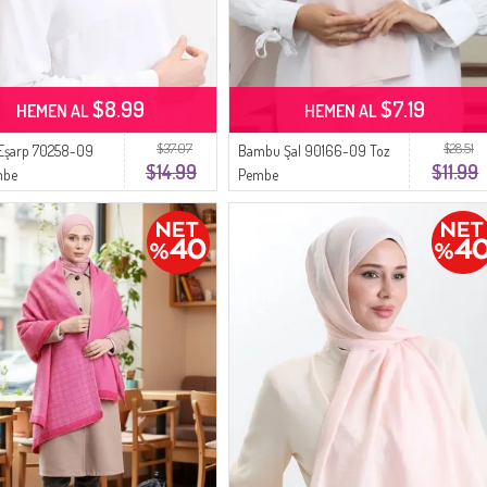
$8.99
$7.19
HEMEN AL
HEMEN AL
$37.07
$28.51
 Eşarp 70258-09
Bambu Şal 90166-09 Toz
$14.99
$11.99
mbe
Pembe