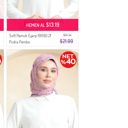
$13.19
HEMEN AL
$51.34
Soft Pamuk Eşarp 19092-21
$21.99
Pudra Pembe