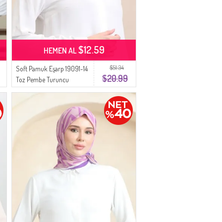
$12.59
HEMEN AL
$51.34
Soft Pamuk Eşarp 19091-14
$20.99
Toz Pembe Turuncu