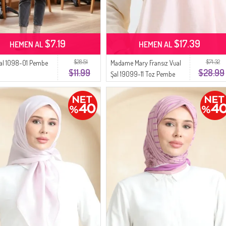
$7.19
$17.39
HEMEN AL
HEMEN AL
$28.51
$71.32
al 1098-01 Pembe
Madame Mary Fransız Vual
$11.99
$28.99
Şal 19099-11 Toz Pembe