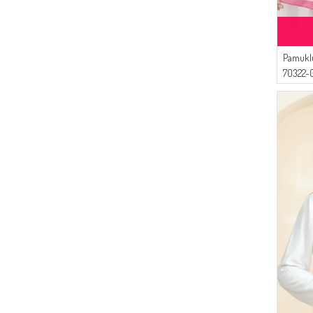
Pamuklu
70322-