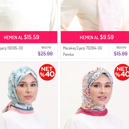
$15.59
$9.59
HEMEN AL
HEMEN AL
$62.76
$52.00
 Eşarp 19095-30
Marakeş Eşarp 70284-06
$25.99
$15.99
Pembe