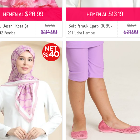
$20.99
$13.19
HEMEN AL
HEMEN AL
$85.59
$51.34
 Desenli Koza Şal
Soft Pamuk Eşarp 19089-
$34.99
$21.99
02 Pembe
21 Pudra Pembe