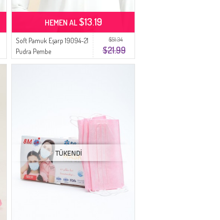
$13.19
HEMEN AL
$51.34
Soft Pamuk Eşarp 19094-21
$21.99
Pudra Pembe