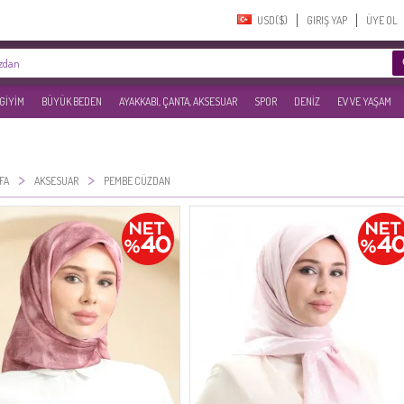
USD($)‎
GIRIŞ YAP
ÜYE OL
 GİYİM
BÜYÜK BEDEN
AYAKKABI, ÇANTA, AKSESUAR
SPOR
DENİZ
EV VE YAŞAM
>
>
FA
AKSESUAR
PEMBE CÜZDAN