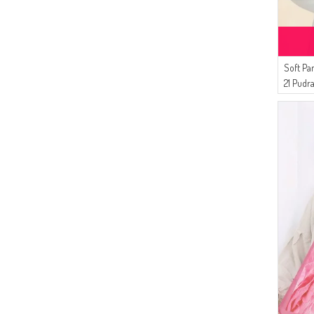
Soft P
21 Pudr