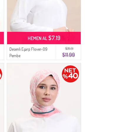
$7.19
HEMEN AL
$28.51
Desenli Eşarp Flover-09
$11.99
Pembe