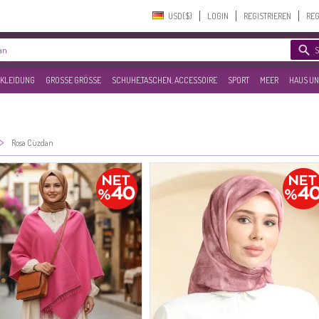
USD($)‎
LOGIN
REGISTRIEREN
REG
KLEIDUNG
GROSSE GRÖSSE
SCHUHE,TASCHEN, ACCESSOIRE
SPORT
MEER
HAUS UN
>
Rosa Cüzdan