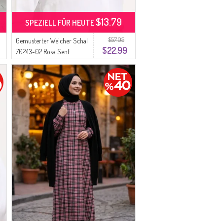
$13.79
SPEZIELL FÜR HEUTE
$57.05
Gemusterter Weicher Schal
$22.99
70243-02 Rosa Senf