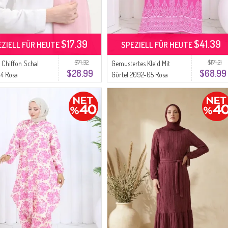
$17.39
$41.39
EZIELL FÜR HEUTE
SPEZIELL FÜR HEUTE
$71.32
$171.21
 Chiffon Schal
Gemustertes Kleid Mit
$28.99
$68.99
4 Rosa
Gürtel 2092-05 Rosa