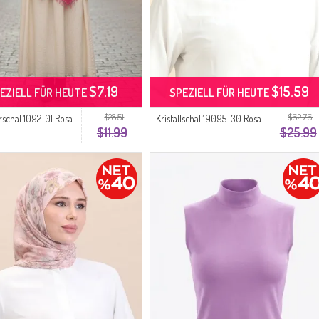
$7.19
$15.59
EZIELL FÜR HEUTE
SPEZIELL FÜR HEUTE
$28.51
$62.76
rschal 1092-01 Rosa
Kristallschal 19095-30 Rosa
$11.99
$25.99