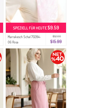
$9.59
SPEZIELL FÜR HEUTE
$52.00
Marrakesch Schal 70284-
$15.99
06 Rosa