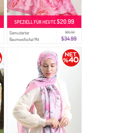
$20.99
SPEZIELL FÜR HEUTE
$85.59
Gemusterter
$34.99
Baumwollschal Mit
Kokonmuster 70322-02
Rosa