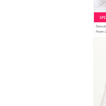
(4)
İPEKÇE
(3)
White Bird
(3)
Bwest
SPE
(3)
BUTİK SUDE
Gemuste
(3)
Peressa Eşarp
Hosen-Z
(3)
AYMİRA
Rosa
(2)
Tubanur Özdemir
(2)
Duru
(2)
ECESUN
(2)
MODA MAYSA
(2)
CKS
(1)
Pinkrose
(1)
Çıkrıkçı
(1)
Moda Kaşmir
(1)
BENGUEN