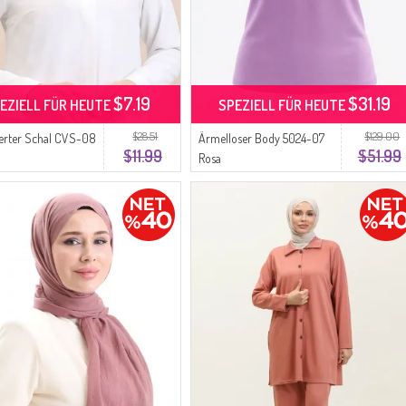
$7.19
$31.19
EZIELL FÜR HEUTE
SPEZIELL FÜR HEUTE
$28.51
$129.00
erter Schal CVS-08
Ärmelloser Body 5024-07
$11.99
$51.99
Rosa