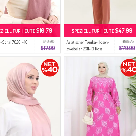
$10.79
$47.99
EZIELL FÜR HEUTE
SPEZIELL FÜR HEUTE
$46.00
$199.75
-Schal 70281-46
Asiatischer Tunika-Hosen-
$17.99
$79.99
Zweiteiler 2611-10 Rosa