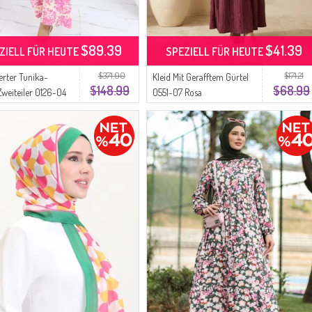
$89.39
$41.39
ZIELL FÜR HEUTE
SPEZIELL FÜR HEUTE
$371.00
$171.21
rter Tunika-
Kleid Mit Gerafftem Gürtel
$148.99
$68.99
weiteiler 0126-04
0551-07 Rosa