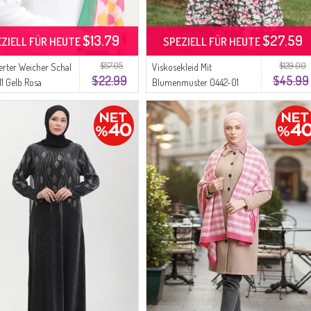
$13.79
$27.59
EZIELL FÜR HEUTE
SPEZIELL FÜR HEUTE
$57.05
$129.00
rter Weicher Schal
Viskosekleid Mit
$22.99
$45.99
1 Gelb Rosa
Blumenmuster 0442-01
Smaragdgrün-Rosa