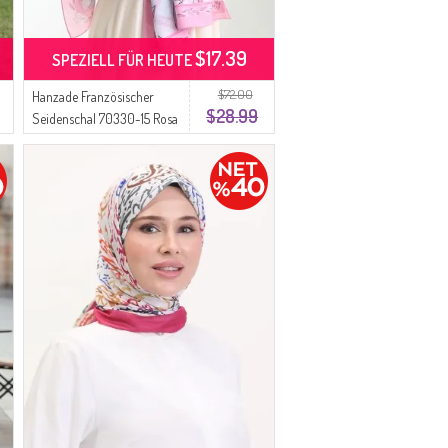
$17.39
SPEZIELL FÜR HEUTE
$72.00
Hanzade Französischer
$28.99
Seidenschal 70330-15 Rosa
Grau