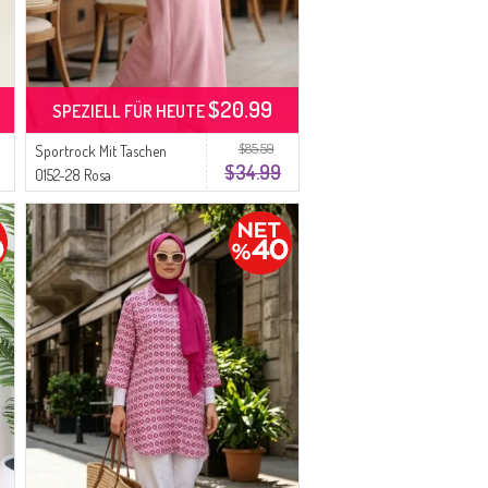
$20.99
SPEZIELL FÜR HEUTE
$85.59
Sportrock Mit Taschen
$34.99
0152-28 Rosa