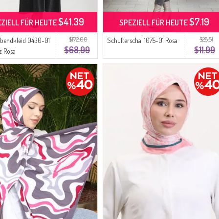
$41.39
$7.19
EZIELL FÜR HEUTE
SPEZIELL FÜR HEUTE
$172.00
$28.51
bendkleid 0430-01
Schulterschal 1075-01 Rosa
$68.99
$11.99
z Rosa