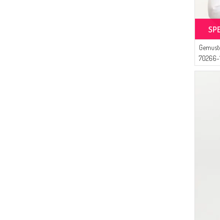
SP
Gemuste
70266-1