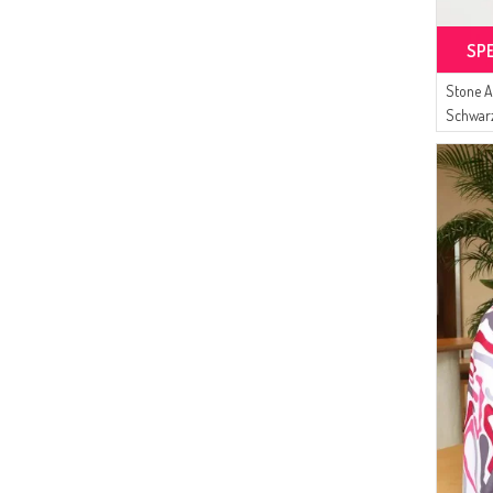
SP
Stone A
Schwar