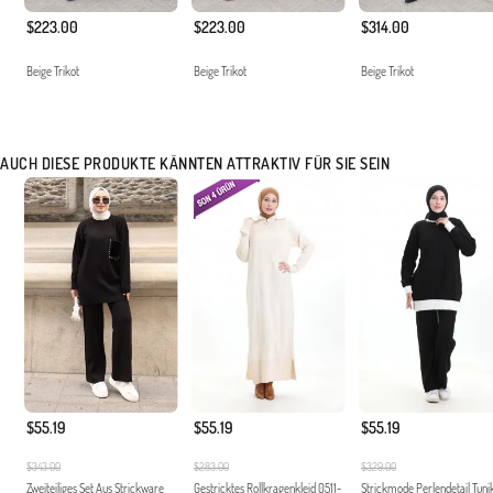
$223.00
$223.00
$314.00
Beige Trikot
Beige Trikot
Beige Trikot
AUCH DIESE PRODUKTE KÄNNTEN ATTRAKTIV FÜR SIE SEIN
$55.19
$55.19
$55.19
$343.00
$283.00
$329.00
Zweiteiliges Set Aus Strickware
Gestricktes Rollkragenkleid 0511-
Strickmode Perlendetail Tuni