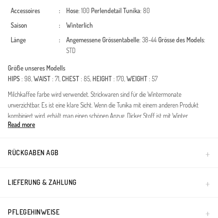
Accessoires
:
Hose
: 100
Perlendetail
Tunika
: 80
Saison
:
Winterlich
Länge
:
Angemessene Grössentabelle
: 38-44
Grösse des Models
:
STD
Größe unseres Modells
HIPS
: 98,
WAIST
: 71,
CHEST
: 85,
HEIGHT
: 170,
WEIGHT
: 57
Milchkaffee farbe wird verwendet. Strickwaren sind für die Wintermonate
unverzichtbar. Es ist eine klare Sicht. Wenn die Tunika mit einem anderen Produkt
kombiniert wird, erhält man einen schönen Anzug. Dicker Stoff ist mit Winter
Read more
konzipiert. Der Körpergröße, den die Models trägt, ist optisch visuelle körpergröße.
Made in Türkiye
RÜCKGABEN AGB
LIEFERUNG & ZAHLUNG
PFLEGEHINWEISE