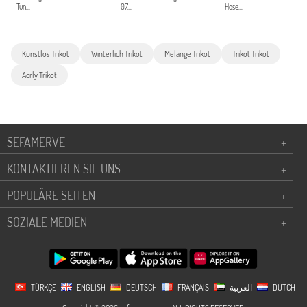
Tun...
07...
Hose...
Kunstlos Trikot
Winterlich Trikot
Melange Trikot
Trikot Trikot
Acrly Trikot
SEFAMERVE
+
KONTAKTIEREN SIE UNS
+
POPULÄRE SEITEN
+
SOZIALE MEDIEN
+
TÜRKÇE
ENGLISH
DEUTSCH
FRANÇAIS
العربية
DUTCH