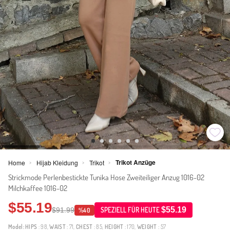
Trikot Anzüge
Home
Hijab Kleidung
Trikot
>
>
>
Strickmode Perlenbestickte Tunika Hose Zweiteiliger Anzug 1016-02
Milchkaffee 1016-02
$55.19
$55.19
$91.99
SPEZIELL FÜR HEUTE
%40
Model:
HIPS
: 98,
WAIST
: 71,
CHEST
: 85,
HEIGHT
: 170,
WEIGHT
: 57