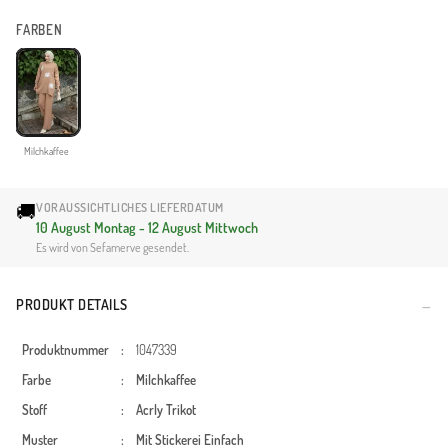
FARBEN
Milchkaffee
🚚
VORAUSSICHTLICHES LIEFERDATUM
10 August Montag - 12 August Mittwoch
Es wird von Sefamerve gesendet.
PRODUKT DETAILS
Produktnummer
:
1047339
Farbe
:
Milchkaffee
Stoff
:
Acrly
Trikot
Muster
:
Mit Stickerei
Einfach