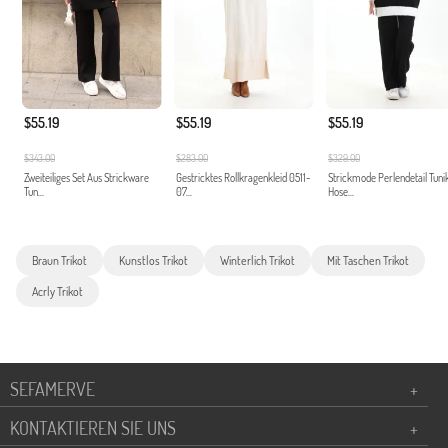
$55.19
$55.19
$55.19
$343.00
$283.00
$329.00
Zweiteiliges Set Aus Strickware
Gestricktes Rollkragenkleid 0511-
Strickmode Perlendetail Tuni
Tun...
07...
Hose...
Braun Trikot
Kunstlos Trikot
Winterlich Trikot
Mit Taschen Trikot
Acrly Trikot
SEFAMERVE
+
KONTAKTIEREN SIE UNS
+