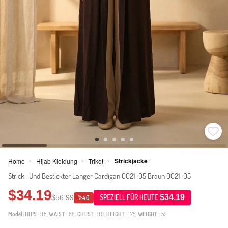
Strickjacke
Home
Hijab Kleidung
Trikot
>
>
>
Strick- Und Bestickter Langer Cardigan 0021-05 Braun 0021-05
$34.19
$34.19
$56.99
SPEZIELL FÜR HEUTE
%40
Model:
HIPS
: 98,
WAIST
: 66,
CHEST
: 90,
HEIGHT
: 175,
WEIGHT
: 59