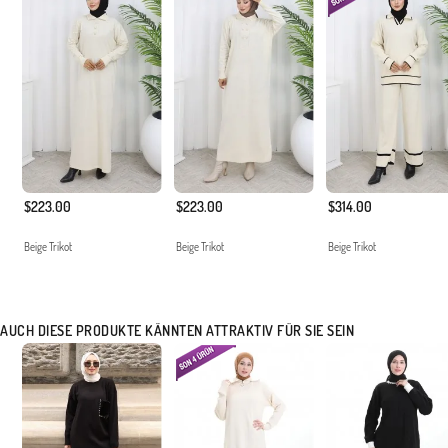
$223.00
$223.00
$314.00
Beige Trikot
Beige Trikot
Beige Trikot
AUCH DIESE PRODUKTE KÄNNTEN ATTRAKTIV FÜR SIE SEIN