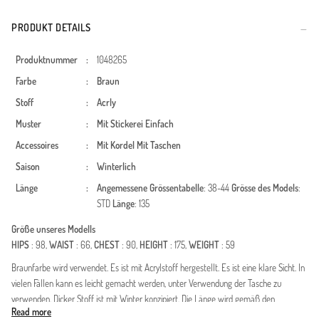
PRODUKT DETAILS
Produktnummer
:
1048265
Farbe
:
Braun
Stoff
:
Acrly
Muster
:
Mit Stickerei
Einfach
Accessoires
:
Mit Kordel
Mit Taschen
Saison
:
Winterlich
Länge
:
Angemessene Grössentabelle
: 38-44
Grösse des Models
:
STD
Länge
: 135
Größe unseres Modells
HIPS
: 98,
WAIST
: 66,
CHEST
: 90,
HEIGHT
: 175,
WEIGHT
: 59
Braunfarbe wird verwendet. Es ist mit Acrylstoff hergestellt. Es ist eine klare Sicht. In
vielen Fällen kann es leicht gemacht werden, unter Verwendung der Tasche zu
verwenden. Dicker Stoff ist mit Winter konzipiert. Die Länge wird gemäß den
Read more
Standardgrößen angepasst.