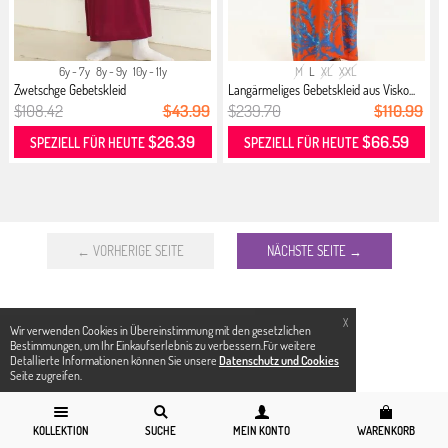
6y - 7y
8y - 9y
10y - 11y
M
L
XL
XXL
Zwetschge Gebetskleid
Langärmeliges Gebetskleid aus Visko...
$108.42
$43.99
$239.70
$110.99
$26.39
$66.59
SPEZIELL FÜR HEUTE
SPEZIELL FÜR HEUTE
← VORHERIGE SEITE
NÄCHSTE SEITE →
X
Wir verwenden Cookies in Übereinstimmung mit den gesetzlichen
Bestimmungen, um Ihr Einkaufserlebnis zu verbessern.Für weitere
Detallierte Informationen können Sie unsere
Datenschutz und Cookies
Seite zugreifen.
KOLLEKTION
SUCHE
MEIN KONTO
WARENKORB