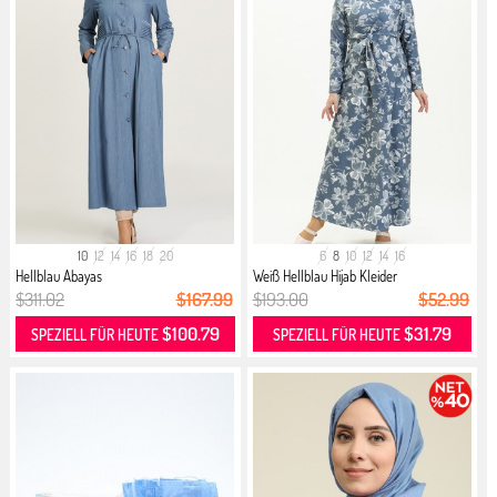
10
12
14
16
18
20
6
8
10
12
14
16
Hellblau Abayas
Weiß Hellblau Hijab Kleider
$311.02
$167.99
$193.00
$52.99
$100.79
$31.79
SPEZIELL FÜR HEUTE
SPEZIELL FÜR HEUTE