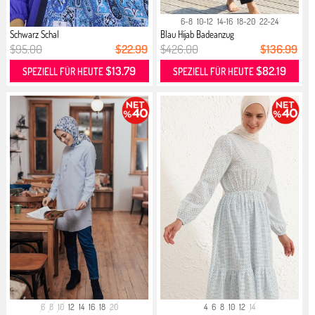
6-8
10-12
14-16
18-20
22-24
Schwarz Schal
Blau Hijab Badeanzug
$95.00
$22.99
$426.00
$136.99
$13.79
$82.19
SPEZIELL FÜR HEUTE
SPEZIELL FÜR HEUTE
6
8
10
12
14
16
18
20
4
6
8
10
12
14