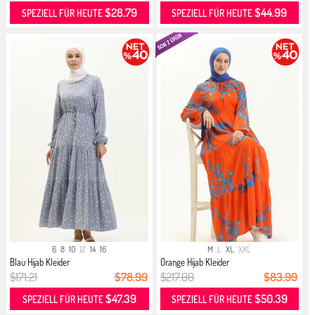
$28.79
$44.99
SPEZIELL FÜR HEUTE
SPEZIELL FÜR HEUTE
6
8
10
12
14
16
M
L
XL
XXL
Blau Hijab Kleider
Orange Hijab Kleider
$171.21
$78.99
$217.00
$83.99
$47.39
$50.39
SPEZIELL FÜR HEUTE
SPEZIELL FÜR HEUTE