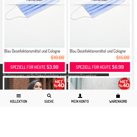
Blau Desinfektionsmittel und Cologne
Blau Desinfektionsmittel und Cologne
$10.00
$15.00
$3.99
$6.99
SPEZIELL FÜR HEUTE
SPEZIELL FÜR HEUTE
X
Wir verwenden Cookies in Übereinstimmung mit den gesetzlichen
Bestimmungen, um Ihr Einkaufserlebnis zu verbessern.Für weitere
Detallierte Informationen können Sie unsere
Datenschutz und Cookies
Seite zugreifen.
KOLLEKTION
SUCHE
MEIN KONTO
WARENKORB