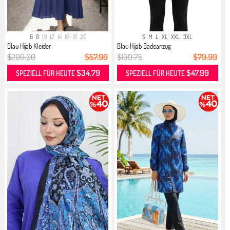
6
8
10
12
14
16
18
20
S
M
L
XL
XXL
3XL
Blau Hijab Kleider
Blau Hijab Badeanzug
$200.00
$57.99
$199.75
$79.99
$34.79
$47.99
SPEZIELL FÜR HEUTE
SPEZIELL FÜR HEUTE