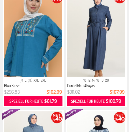
M
L
XL
XXL
3XL
10
12
14
16
18
20
Blau Bluse
Dunkelblau Abayas
$256.83
$102.99
$311.02
$167.99
$61.79
$100.79
SPEZIELL FÜR HEUTE
SPEZIELL FÜR HEUTE