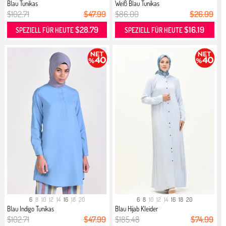
Blau Tunikas
Weiß Blau Tunikas
$102.71
$47.99
$86.00
$26.99
$28.79
$16.19
SPEZIELL FÜR HEUTE
SPEZIELL FÜR HEUTE
6
8
10
12
14
16
18
20
6
8
10
12
14
16
18
20
Blau Indigo Tunikas
Blau Hijab Kleider
$102.71
$47.99
$185.48
$74.99