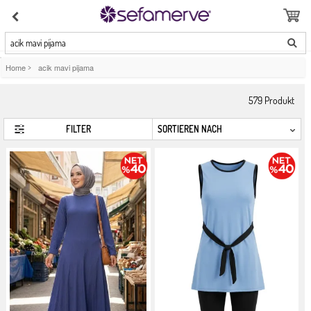
acik mavi pijama
Home
>
acik mavi pijama
579
Produkt
FILTER