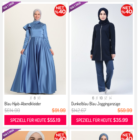
6
8
10
6
8
10
12
14
Blau Hijab-Abendkleider
Dunkelblau Blau Jogginganzüge
$614.00
$91.99
$142.67
$59.99
$55.19
$35.99
SPEZIELL FÜR HEUTE
SPEZIELL FÜR HEUTE