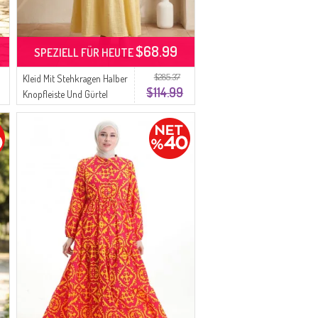
$68.99
SPEZIELL FÜR HEUTE
$285.37
Kleid Mit Stehkragen Halber
$114.99
Knopfleiste Und Gürtel
0302-06 Gelb