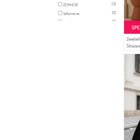
(3)
ZEMHERİ
(2)
Sefamerve
(2)
BUTİK SUDE
SPE
(1)
Tubanur Özdemir
(1)
Zweiteil
Bwest
Strassv
(1)
Bürün
Reißver
(1)
Çıkrıkçı
0335-0
(1)
ECESUN