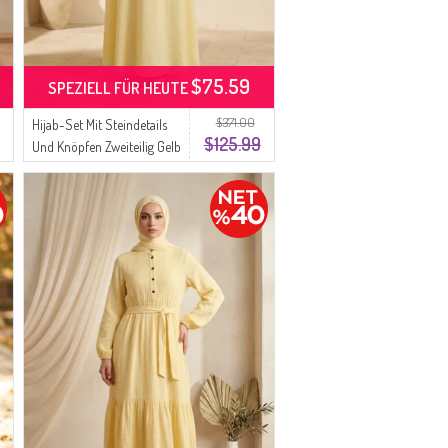
$75.59
SPEZIELL FÜR HEUTE
$371.00
Hijab-Set Mit Steindetails
$125.99
Und Knöpfen Zweiteilig Gelb
0329-01