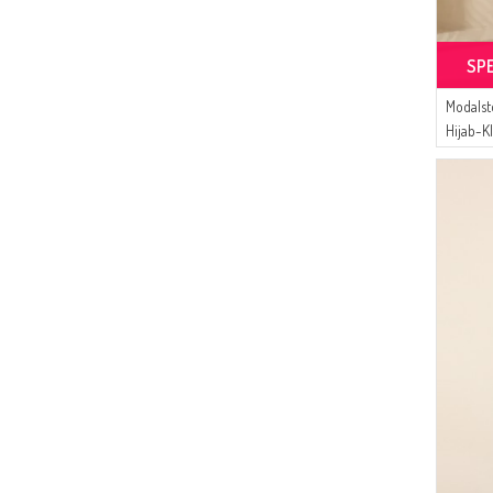
SP
Modalst
Hijab-Kl
Modell 