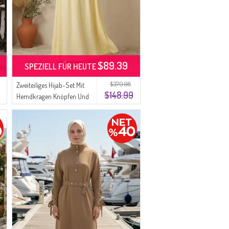
$89.39
SPEZIELL FÜR HEUTE
$370.98
Zweiteiliges Hijab-Set Mit
$148.99
Hemdkragen Knöpfen Und
Gürtel Farbe: Gelb Modell
0330-05