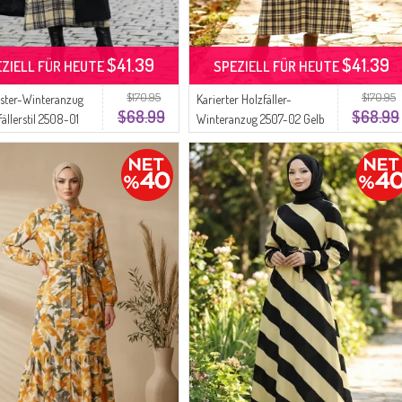
$41.39
$41.39
EZIELL FÜR HEUTE
SPEZIELL FÜR HEUTE
$170.95
$170.95
ster-Winteranzug
Karierter Holzfäller-
$68.99
$68.99
ällerstil 2508-01
Winteranzug 2507-02 Gelb