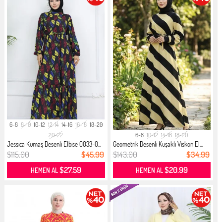
6-8
8-10
10-12
12-14
14-16
16-18
18-20
20-22
6-8
10-12
14-16
18-20
Jessica Kumaş Desenli Elbise 0033-0...
Geometrik Desenli Kuşaklı Viskon El...
$115.00
$45.99
$143.00
$34.99
$27.59
$20.99
HEMEN AL
HEMEN AL