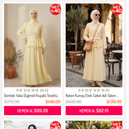
8-10
12-14
16-18
20-22
6-8
10-12
14-16
18-20
Gömlek Yaka Düğmeli Kuşaklı Tesettü...
Keten Kumaş Etek Ceket ikili Takım ...
$370.98
$148.99
$400.00
$136.99
$89.39
$82.19
HEMEN AL
HEMEN AL