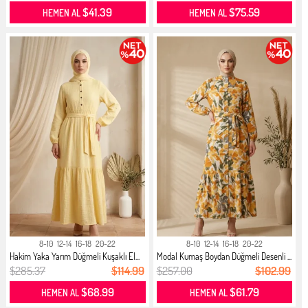
$41.39
$75.59
HEMEN AL
HEMEN AL
8-10
12-14
16-18
20-22
8-10
12-14
16-18
20-22
Hakim Yaka Yarım Düğmeli Kuşaklı El...
Modal Kumaş Boydan Düğmeli Desenli ...
$285.37
$114.99
$257.00
$102.99
$68.99
$61.79
HEMEN AL
HEMEN AL