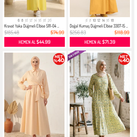
6
8
10
12
14
16
18
20
6
8
10
12
14
16
18
Kravat Yaka Düğmeli Elbise 5111-04 ...
Doğal Kumaş Düğmeli Elbise 3307-15 ...
$185.48
$74.99
$256.83
$118.99
$44.99
$71.39
HEMEN AL
HEMEN AL