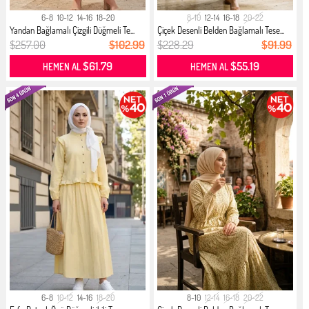
6-8
10-12
14-16
18-20
8-10
12-14
16-18
20-22
Yandan Bağlamalı Çizgili Düğmeli Te...
Çiçek Desenli Belden Bağlamalı Tese...
$257.00
$102.99
$228.29
$91.99
$61.79
$55.19
HEMEN AL
HEMEN AL
6-8
10-12
14-16
18-20
8-10
12-14
16-18
20-22