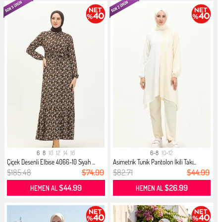
6
8
10
12
14
16
6-8
10-12
Çiçek Desenli Elbise 4066-10 Siyah ...
Asimetrik Tunik Pantolon İkili Takı...
$185.48
$74.99
$82.71
$44.99
$44.99
$26.99
HEMEN AL
HEMEN AL