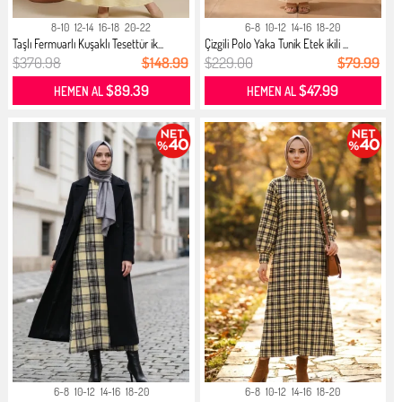
8-10
12-14
16-18
20-22
6-8
10-12
14-16
18-20
Taşlı Fermuarlı Kuşaklı Tesettür ik...
Çizgili Polo Yaka Tunik Etek ikili ...
$370.98
$148.99
$229.00
$79.99
$89.39
$47.99
HEMEN AL
HEMEN AL
6-8
10-12
14-16
18-20
6-8
10-12
14-16
18-20