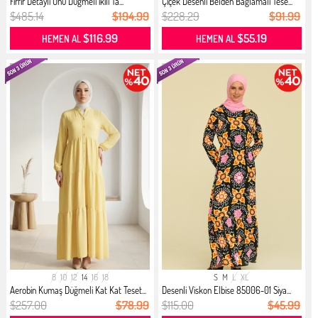
Fırfır Detaylı Önü Düğmeli ikili Ta...
Çiçek Desenli Belden Bağlamalı Tese...
$485.14
$194.99
$228.29
$91.99
$116.99
$55.19
HEMEN AL
HEMEN AL
8
10
12
14
16
18
S
M
L
XL
Aerobin Kumaş Düğmeli Kat Kat Teset...
Desenli Viskon Elbise 85006-01 Siya...
$257.00
$78.99
$115.00
$45.99