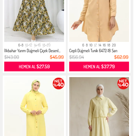
6-8
10-12
14-16
18-20
6
8
10
12
14
16
18
20
İlkbahar Yarım Düğmeli Çiçek Desenl...
Cepli Düğmeli Tunik 6472-18 Sarı
$143.00
$45.99
$156.94
$62.99
$27.59
$37.79
HEMEN AL
HEMEN AL