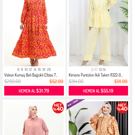
6
8
10
12
14
16
18
20
8-10
12-14
Viskon Kumaş Beli Bağcıklı Elbise 7...
Kimono Pantolon İkili Takım 11322-0...
$200.00
$52.99
$314.00
$91.99
$31.79
$55.19
HEMEN AL
HEMEN AL