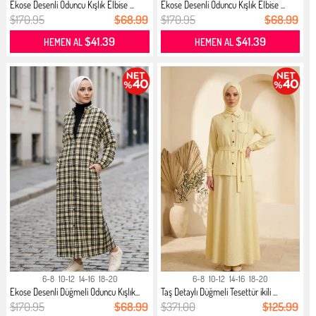
Ekose Desenli Oduncu Kışlık Elbise ...
Ekose Desenli Oduncu Kışlık Elbise ...
$170.95
$68.99
$170.95
$68.99
$41.39
$41.39
HEMEN AL
HEMEN AL
6-8
10-12
14-16
18-20
6-8
10-12
14-16
18-20
Ekose Desenli Düğmeli Oduncu Kışlık...
Taş Detaylı Düğmeli Tesettür ikili ...
$170.95
$68.99
$371.00
$125.99