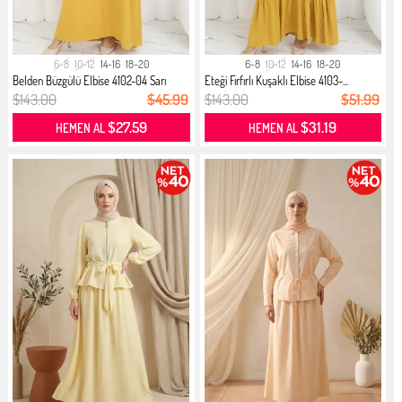
6-8
10-12
14-16
18-20
6-8
10-12
14-16
18-20
Belden Büzgülü Elbise 4102-04 Sarı
Eteği Fırfırlı Kuşaklı Elbise 4103-...
$143.00
$45.99
$143.00
$51.99
$27.59
$31.19
HEMEN AL
HEMEN AL