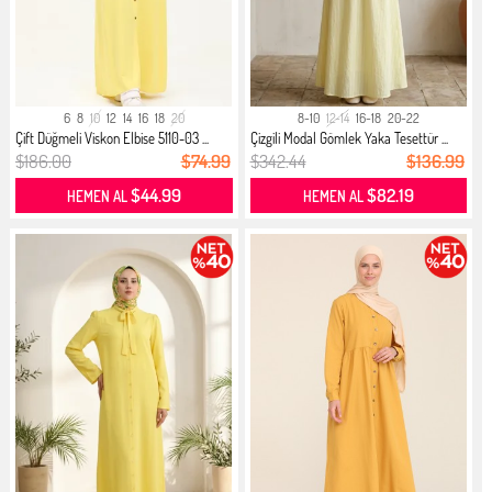
6
8
10
12
14
16
18
20
8-10
12-14
16-18
20-22
Çift Düğmeli Viskon Elbise 5110-03 ...
Çizgili Modal Gömlek Yaka Tesettür ...
$186.00
$74.99
$342.44
$136.99
$44.99
$82.19
HEMEN AL
HEMEN AL