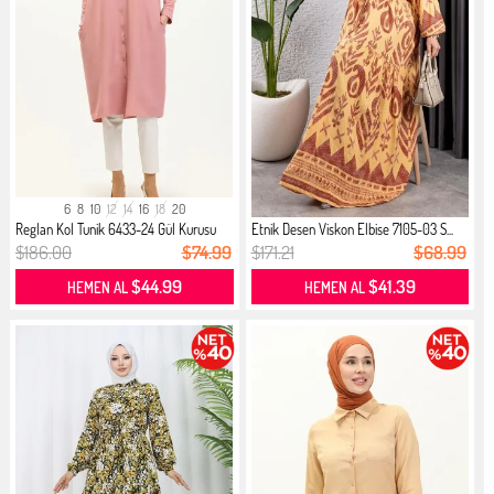
6
8
10
12
14
16
18
20
Reglan Kol Tunik 6433-24 Gül Kurusu
Etnik Desen Viskon Elbise 7105-03 S...
$186.00
$74.99
$171.21
$68.99
$44.99
$41.39
HEMEN AL
HEMEN AL