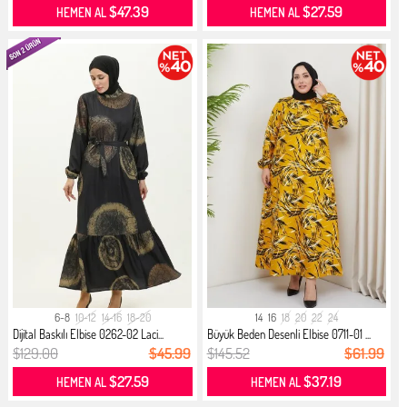
$47.39
$27.59
HEMEN AL
HEMEN AL
6-8
10-12
14-16
18-20
14
16
18
20
22
24
Dijital Baskılı Elbise 0262-02 Laci...
Büyük Beden Desenli Elbise 0711-01 ...
$129.00
$45.99
$145.52
$61.99
$27.59
$37.19
HEMEN AL
HEMEN AL