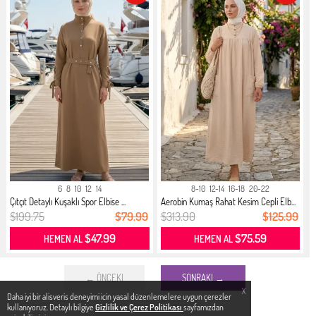
6
8
10
12
14
8-10
12-14
16-18
20-22
Çıtçıt Detaylı Kuşaklı Spor Elbise ...
Aerobin Kumaş Rahat Kesim Cepli Elb...
$199.75
$79.99
$313.90
$125.99
$47.99
$75.59
HEMEN AL
HEMEN AL
← ÖNCEKI
SONRAKI →
X
Daha iyi bir alisveris deneyimi icin yasal düzenlemelere uygun çerezler
kullanıyoruz. Detaylı bilgiye
Gizlilik ve Çerez Politikası
sayfamızdan