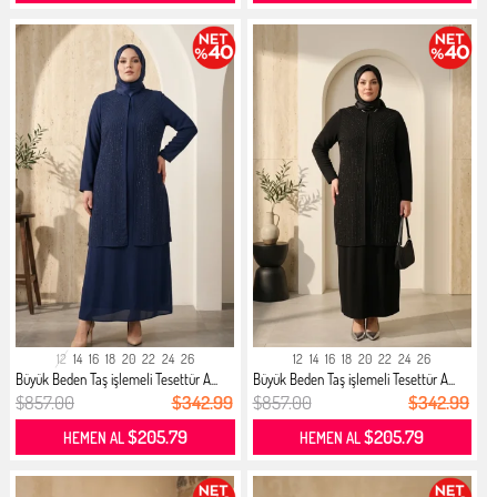
12
14
16
18
20
22
24
26
12
14
16
18
20
22
24
26
Büyük Beden Taş işlemeli Tesettür A...
Büyük Beden Taş işlemeli Tesettür A...
$857.00
$342.99
$857.00
$342.99
$205.79
$205.79
HEMEN AL
HEMEN AL