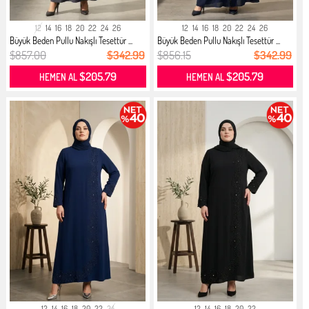
12
14
16
18
20
22
24
26
12
14
16
18
20
22
24
26
Büyük Beden Pullu Nakışlı Tesettür ...
Büyük Beden Pullu Nakışlı Tesettür ...
$857.00
$342.99
$856.15
$342.99
$205.79
$205.79
HEMEN AL
HEMEN AL
12
14
16
18
20
22
24
12
14
16
18
20
22