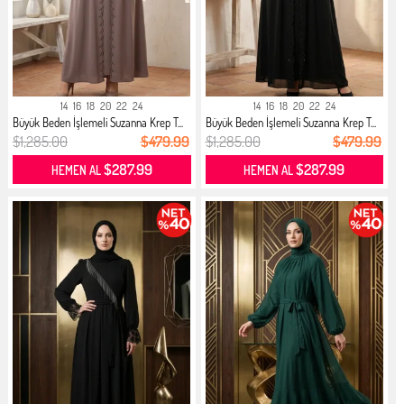
14
16
18
20
22
24
14
16
18
20
22
24
Büyük Beden İşlemeli Suzanna Krep T...
Büyük Beden İşlemeli Suzanna Krep T...
$1,285.00
$479.99
$1,285.00
$479.99
$287.99
$287.99
HEMEN AL
HEMEN AL