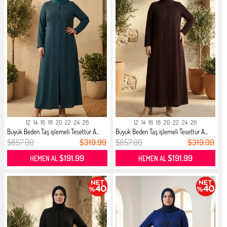
12
14
16
18
20
22
24
26
12
14
16
18
20
22
24
26
Büyük Beden Taş işlemeli Tesettür A...
Büyük Beden Taş işlemeli Tesettür A...
$857.00
$319.99
$857.00
$319.99
$191.99
$191.99
HEMEN AL
HEMEN AL