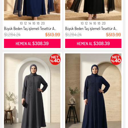
10
12
14
16
18
20
10
12
14
16
18
20
Büyük Beden Taş işlemeli Tesettür A...
Büyük Beden Taş işlemeli Tesettür A...
$1,284.24
$513.99
$1,284.24
$513.99
$308.39
$308.39
HEMEN AL
HEMEN AL