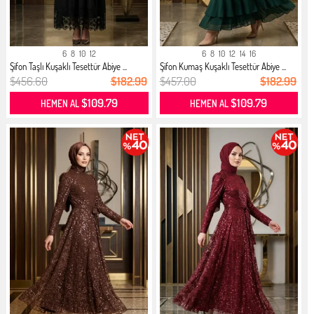
6
8
10
12
6
8
10
12
14
16
Şifon Taşlı Kuşaklı Tesettür Abiye ...
Şifon Kumaş Kuşaklı Tesettür Abiye ...
$456.60
$182.99
$457.00
$182.99
$109.79
$109.79
HEMEN AL
HEMEN AL