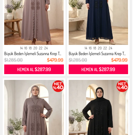
14
16
18
20
22
24
14
16
18
20
22
24
Büyük Beden İşlemeli Suzanna Krep T...
Büyük Beden İşlemeli Suzanna Krep T...
$1,285.00
$479.99
$1,285.00
$479.99
$287.99
$287.99
HEMEN AL
HEMEN AL