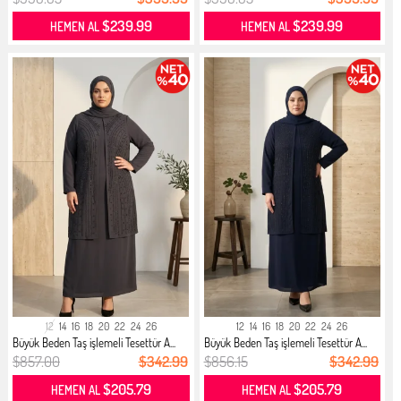
$239.99
$239.99
HEMEN AL
HEMEN AL
12
14
16
18
20
22
24
26
12
14
16
18
20
22
24
26
Büyük Beden Taş işlemeli Tesettür A...
Büyük Beden Taş işlemeli Tesettür A...
$857.00
$342.99
$856.15
$342.99
$205.79
$205.79
HEMEN AL
HEMEN AL