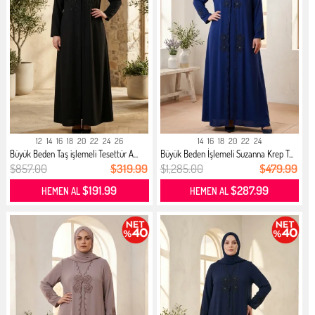
12
14
16
18
20
22
24
26
14
16
18
20
22
24
Büyük Beden Taş işlemeli Tesettür A...
Büyük Beden İşlemeli Suzanna Krep T...
$857.00
$319.99
$1,285.00
$479.99
$191.99
$287.99
HEMEN AL
HEMEN AL