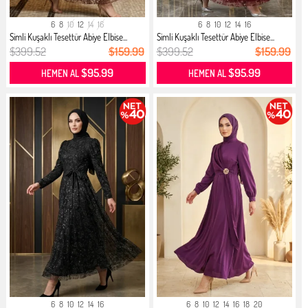
6
8
10
12
14
16
6
8
10
12
14
16
Simli Kuşaklı Tesettür Abiye Elbise...
Simli Kuşaklı Tesettür Abiye Elbise...
$399.52
$159.99
$399.52
$159.99
$95.99
$95.99
HEMEN AL
HEMEN AL
6
8
10
12
14
16
6
8
10
12
14
16
18
20