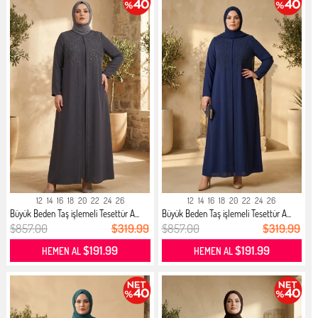
12
14
16
18
20
22
24
26
12
14
16
18
20
22
24
26
Büyük Beden Taş işlemeli Tesettür A...
Büyük Beden Taş işlemeli Tesettür A...
$857.00
$319.99
$857.00
$319.99
$191.99
$191.99
HEMEN AL
HEMEN AL