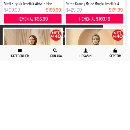
Simli Kuşaklı Tesettür Abiye Elbise...
Saten Kumaş Belde Broşlu Tesettür A...
$400.00
$159.99
$429.00
$171.99
$95.99
$103.19
HEMEN AL
HEMEN AL
X
Daha iyi bir alisveris deneyimi icin yasal düzenlemelere uygun çerezler
kullanıyoruz. Detaylı bilgiye
Gizlilik ve Çerez Politikası
sayfamızdan
erişebilirsiniz.
KATEGORILER
ÜRÜN ARA
HESABIM
SEPETIM
6
8
10
12
14
16
18
20
6
8
10
12
14
16
18
20
Saten Kumaş Belde Broşlu Tesettür A...
Saten Kumaş Belde Broşlu Tesettür A...
$429.00
$171.99
$429.00
$171.99