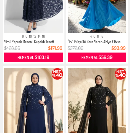
6
8
10
12
14
16
4
6
8
10
Simli Yaprak Desenli Kuşaklı Tesett...
Önü Büzgülü Zara Saten Abiye Elbise...
$428.06
$171.99
$272.00
$93.99
$103.19
$56.39
HEMEN AL
HEMEN AL