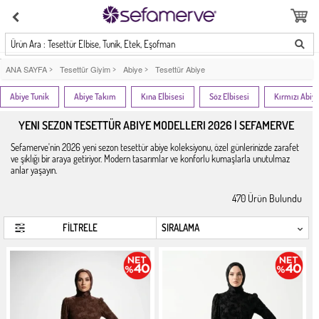
Ürün Ara : Tesettür Elbise, Tunik, Etek, Eşofman
ANA SAYFA
>
Tesettür Giyim
>
Abiye
>
Tesettür Abiye
Abiye Tunik
Abiye Takım
Kına Elbisesi
Söz Elbisesi
Kırmızı Abiy
YENI SEZON TESETTÜR ABIYE MODELLERI 2026 | SEFAMERVE
Sefamerve'nin 2026 yeni sezon tesettür abiye koleksiyonu, özel günlerinizde zarafet
ve şıklığı bir araya getiriyor. Modern tasarımlar ve konforlu kumaşlarla unutulmaz
anlar yaşayın.
470
Ürün Bulundu
FİLTRELE