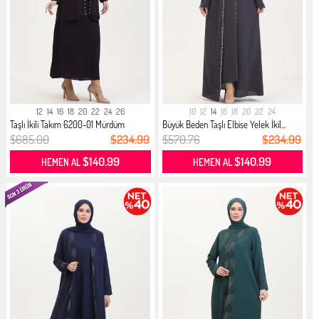
12
14
16
18
20
22
24
26
10
12
14
16
18
20
22
24
Taşlı İkili Takım 6200-01 Mürdüm
Büyük Beden Taşlı Elbise Yelek İkil...
$685.00
$234.99
$570.76
$234.99
$140.99
$140.99
HEMEN AL
HEMEN AL