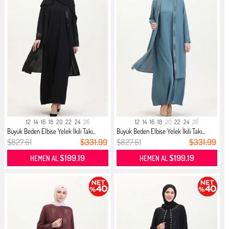
12
14
16
18
20
22
24
26
12
14
16
18
20
22
24
26
Büyük Beden Elbise Yelek İkili Takı...
Büyük Beden Elbise Yelek İkili Takı...
$827.61
$331.99
$827.61
$331.99
$199.19
$199.19
HEMEN AL
HEMEN AL