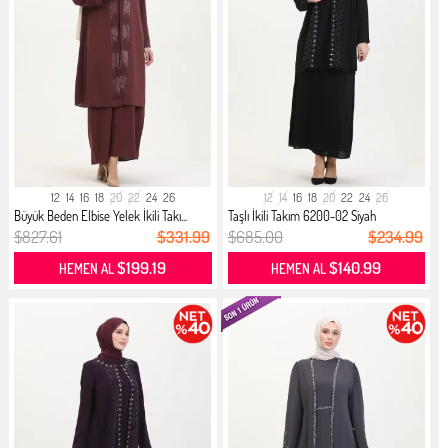
12
14
16
18
20
22
24
26
12
14
16
18
20
22
24
26
Büyük Beden Elbise Yelek İkili Takı...
Taşlı İkili Takım 6200-02 Siyah
$827.61
$331.99
$685.00
$234.99
$199.19
$140.99
HEMEN AL
HEMEN AL