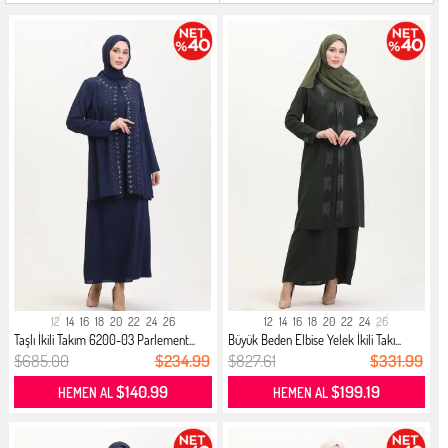
12
14
16
18
20
22
24
26
12
14
16
18
20
22
24
26
Taşlı İkili Takım 6200-03 Parlement...
Büyük Beden Elbise Yelek İkili Takı...
$685.00
$234.99
$827.61
$331.99
$140.99
$199.19
HEMEN AL
HEMEN AL