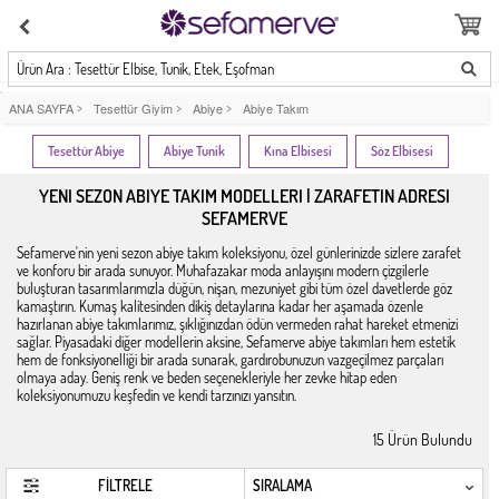
Ürün Ara : Tesettür Elbise, Tunik, Etek, Eşofman
ANA SAYFA
>
Tesettür Giyim
>
Abiye
>
Abiye Takım
Tesettür Abiye
Abiye Tunik
Kına Elbisesi
Söz Elbisesi
YENI SEZON ABIYE TAKIM MODELLERI | ZARAFETIN ADRESI
SEFAMERVE
Sefamerve'nin yeni sezon abiye takım koleksiyonu, özel günlerinizde sizlere zarafet
ve konforu bir arada sunuyor. Muhafazakar moda anlayışını modern çizgilerle
buluşturan tasarımlarımızla düğün, nişan, mezuniyet gibi tüm özel davetlerde göz
kamaştırın. Kumaş kalitesinden dikiş detaylarına kadar her aşamada özenle
hazırlanan abiye takımlarımız, şıklığınızdan ödün vermeden rahat hareket etmenizi
sağlar. Piyasadaki diğer modellerin aksine, Sefamerve abiye takımları hem estetik
hem de fonksiyonelliği bir arada sunarak, gardırobunuzun vazgeçilmez parçaları
olmaya aday. Geniş renk ve beden seçenekleriyle her zevke hitap eden
koleksiyonumuzu keşfedin ve kendi tarzınızı yansıtın.
15
Ürün Bulundu
FİLTRELE