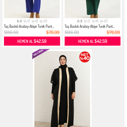
6-8
10-12
14-16
18-20
6-8
10-12
14-16
18-20
Taş Baskılı Araboy Abiye Tunik Pant...
Taş Baskılı Araboy Abiye Tunik Pant...
$186.00
$70.99
$186.00
$70.99
$42.59
$42.59
HEMEN AL
HEMEN AL