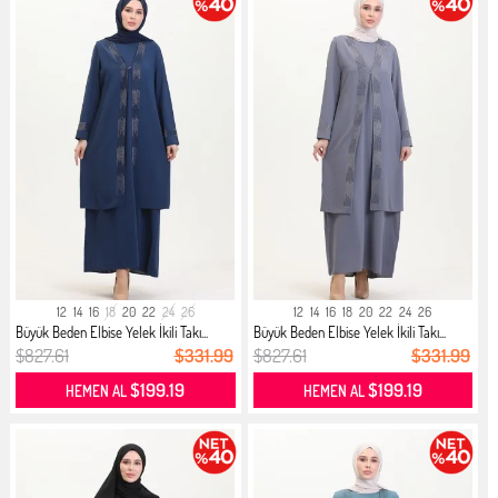
12
14
16
18
20
22
24
26
12
14
16
18
20
22
24
26
Büyük Beden Elbise Yelek İkili Takı...
Büyük Beden Elbise Yelek İkili Takı...
$827.61
$331.99
$827.61
$331.99
$199.19
$199.19
HEMEN AL
HEMEN AL