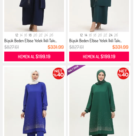
12
14
16
18
20
22
24
26
12
14
16
18
20
22
24
26
Büyük Beden Elbise Yelek İkili Takı...
Büyük Beden Elbise Yelek İkili Takı...
$827.61
$331.99
$827.61
$331.99
$199.19
$199.19
HEMEN AL
HEMEN AL