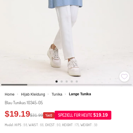
Lange Tunika
Home
Hijab Kleidung
Tunika
>
>
>
Blau Tunikas 10345-05
$19.19
$19.19
$31.99
SPEZIELL FÜR HEUTE
%40
Model:
HIPS
: 98,
WAIST
: 66,
CHEST
: 90,
HEIGHT
: 175,
WEIGHT
: 59