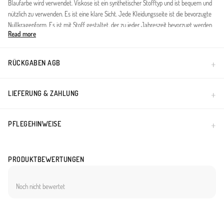
Blaufarbe wird verwendet. Viskose ist ein synthetischer Stofftyp und ist bequem und
nützlich zu verwenden. Es ist eine klare Sicht. Jede Kleidungsseite ist die bevorzugte
Nullkragenform. Es ist mit Stoff gestaltet, der zu jeder Jahreszeit bevorzugt werden
Read more
kann. Die Länge wird gemäß den Standardgrößen angepasst.
Made in Türkiye
RÜCKGABEN AGB
LIEFERUNG & ZAHLUNG
PFLEGEHINWEISE
PRODUKTBEWERTUNGEN
Noch nicht bewertet