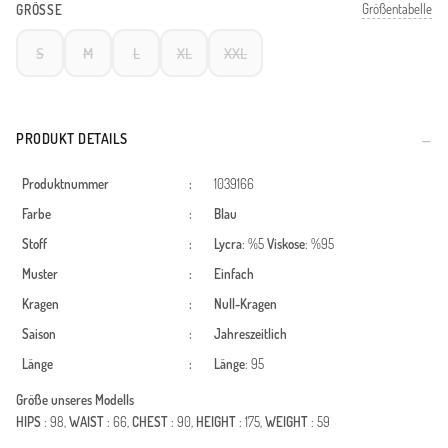
Größentabelle
GRÖSSE
S
M
L
XL
XXL
PRODUKT DETAILS
Produktnummer
:
1039166
Farbe
:
Blau
Stoff
:
Lycra
: %5
Viskose
: %95
Muster
:
Einfach
Kragen
:
Null-Kragen
Saison
:
Jahreszeitlich
Länge
:
Länge
: 95
Größe unseres Modells
HIPS
: 98,
WAIST
: 66,
CHEST
: 90,
HEIGHT
: 175,
WEIGHT
: 59