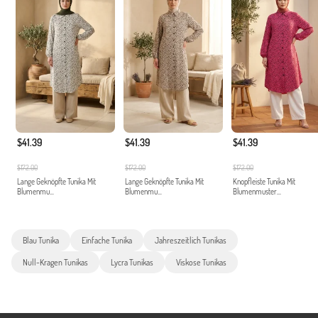
$41.39
$41.39
$41.39
$172.00
$172.00
$172.00
Lange Geknöpfte Tunika Mit
Lange Geknöpfte Tunika Mit
Knopfleiste Tunika Mit
Blumenmu...
Blumenmu...
Blumenmuster...
Blau Tunika
Einfache Tunika
Jahreszeitlich Tunikas
Null-Kragen Tunikas
Lycra Tunikas
Viskose Tunikas