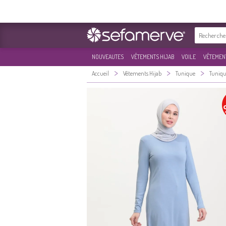
NOUVEAUTES
VÊTEMENTS HIJAB
VOILE
VÊTEMENT
>
>
>
Accueil
Vêtements Hijab
Tunique
Tuniqu