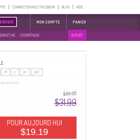
MPTE
CONNECTER AVEC FACEBOOK
BLOG
AIDE
ERCHER
MON COMPTE
PANIER
SON ET VIE
COSMÉTIQUE
OUTLET
LE :
M
L
XL
XXL
able des tailles
$80.00
$31.99
POUR AUJOURD HUI
$19.19