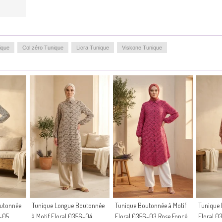
ique
Col zéro Tunique
Licra Tunique
Viskone Tunique
outonnée
Tunique Longue Boutonnée
Tunique Boutonnée à Motif
Tunique 
6-05
à Motif Floral 0356-04
Floral 0356-03 Rose Foncé
Floral 