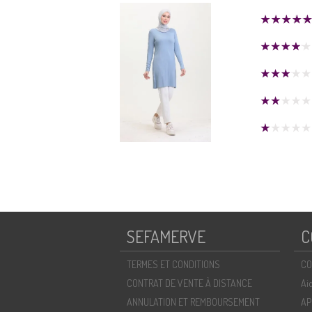
SEFAMERVE
C
TERMES ET CONDITIONS
CO
CONTRAT DE VENTE À DISTANCE
Ai
ANNULATION ET REMBOURSEMENT
AP