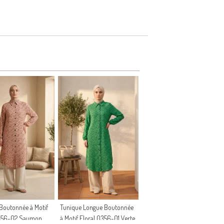
Boutonnée à Motif
Tunique Longue Boutonnée
0356-02 Saumon
à Motif Floral 0356-01 Verte