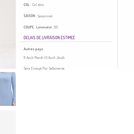
Col zéro
COL :
Saisonnier
SAISON :
Longueur:
95
COUPE :
DELAIS DE LIVRAISON ESTIMEE
Couleur Bleu. Viscose est un type de tissu synthétique et est
pratique à utiliser. Simple. Col Zéro. Saisonnier. Taille
Autres pays
standard.
Made in Türkiye
11 Août Mardi-13 Août Jeudi
TAILLE DU MODEL :
Sera Envoyé Par Sefamerve.
HANCHES
: 98,
TOUR DE TAILLE
: 66,
POITRINE
: 90,
LONGUEUR
: 175,
POIDS
: 59