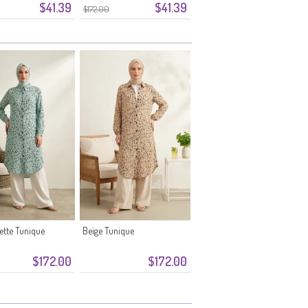
$41.39
$41.39
$172.00
sette Tunique
Beige Tunique
$172.00
$172.00