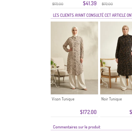
$41.39
Pierre
$172.00
$172.00
LES CLIENTS AYANT CONSULTÉ CET ARTICLE O
Vison Tunique
Noir Tunique
$172.00
$
Commentaires sur le produit