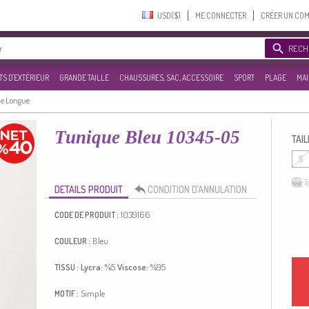
USD($)‎
ME CONNECTER
CRÉER UN CO
RECH
S D'EXTÉRIEUR
GRANDE TAILLE
CHAUSSURES, SAC, ACCESSOIRE
SPORT
PLAGE
MAI
e Longue
Tunique Bleu 10345-05
TAIL
S
T
DETAILS PRODUIT
CONDITION D’ANNULATION
1039166
CODE DE PRODUIT :
Bleu
COULEUR :
Lycra:
%5
Viscose:
%95
TISSU :
Simple
MOTIF :