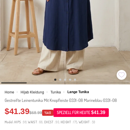
Lange Tunika
Home
Hijab Kleidung
Tunika
>
>
>
Gestreifte Leinentunika Mit Knopfleiste 0331-08 Marineblau 0331-08
$41.39
$41.39
$68.99
SPEZIELL FÜR HEUTE
%40
Model:
HIPS
: 98,
WAIST
: 66,
CHEST
: 90,
HEIGHT
: 175,
WEIGHT
: 59