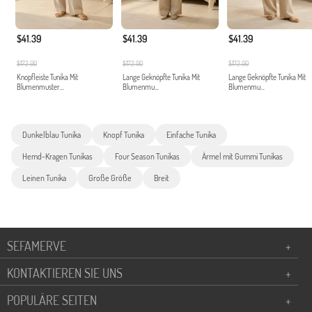
$41.39
$41.39
$41.39
$172.00
$172.00
$172.00
Knopfleiste Tunika Mit
Lange Geknöpfte Tunika Mit
Lange Geknöpfte Tunika Mit
Blumenmuster...
Blumenmu...
Blumenmu...
Dunkelblau Tunika
Knopf Tunika
Einfache Tunika
Hemd-Kragen Tunikas
Four Season Tunikas
Ärmel mit Gummi Tunikas
Leinen Tunika
Große Größe
Breit
SEFAMERVE
+
KONTAKTIEREN SIE UNS
+
POPULÄRE SEITEN
+