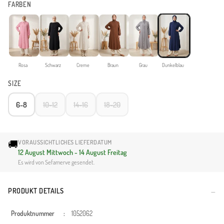
FARBEN
Rosa
Schwarz
Creme
Braun
Grau
Dunkelblau
SIZE
6-8
10-12
14-16
18-20
🚚
VORAUSSICHTLICHES LIEFERDATUM
12 August Mittwoch - 14 August Freitag
Es wird von Sefamerve gesendet.
PRODUKT DETAILS
Produktnummer
:
1052062