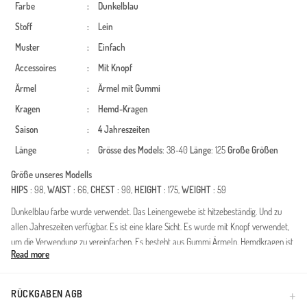
Farbe
:
Dunkelblau
Stoff
:
Lein
Muster
:
Einfach
Accessoires
:
Mit Knopf
Ärmel
:
Ärmel mit Gummi
Kragen
:
Hemd-Kragen
Saison
:
4 Jahreszeiten
Länge
:
Grösse des Models
: 38-40
Länge
: 125
Große Größen
Größe unseres Modells
HIPS
: 98,
WAIST
: 66,
CHEST
: 90,
HEIGHT
: 175,
WEIGHT
: 59
Dunkelblau farbe wurde verwendet. Das Leinengewebe ist hitzebeständig. Und zu
allen Jahreszeiten verfügbar. Es ist eine klare Sicht. Es wurde mit Knopf verwendet,
um die Verwendung zu vereinfachen. Es besteht aus Gummi Ärmeln. Hemdkragen ist
Read more
ein Muss für viele Kombinationen. Es ist für vier Jahreszeiten geeignet. Große Größen
Option ist verfügbar.
Diese gestreifte Leinentunika vereint zeitlose Eleganz mit dem Anspruch an moderne,
RÜCKGABEN AGB
dezente Mode. Das vertikale Streifendesign sorgt für eine optische Streckung der