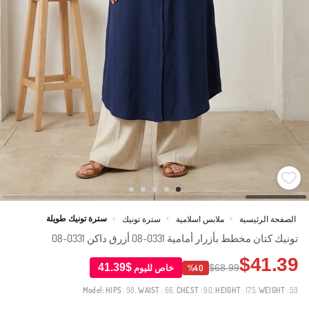
سترة تونيك طويلة
الصفحة الرئيسية
ملابس اسلامية
سترة تونيك
>
>
>
تونيك كتان مخطط بأزرار أمامية 0331-08 أزرق داكن 0331-08
$41.39
$41.39
$68.99
خاص لليوم
%40
Model:
HIPS
: 98,
WAIST
: 66,
CHEST
: 90,
HEIGHT
: 175,
WEIGHT
: 59