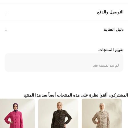
الطبيعي بخصائصه المسامية تدفق الهواء بامتالية، مما يجعله مثاليًا للطقس
الحار وللاستخدام في جميع الفصول دون الشعور بالحرارة.مواصفات القماش:
التوصيل والدفع
مزيج كتان عالي الجودة، ناعم على البشرة ولا يسبب التعرق.القصة: تصميم
مريح وفضفاض يضمن التغطية الكاملة والراحة التامة أثناء الحركة.الاستخدام:
دليل العناية
مناسب جداً لإطلالات العمل الرسمية أو النزهات اليومية بفضل تصميمه
العملي.نصيحة للتنسيق: يمكن تنسيقه مع بنطال قماشي واسع أو جينز لإطلالة
عصرية وراقية.بفضل متانة ألياف الكتان، يحافظ هذا التونيك على جودته وشكله
لفترة طويلة. التصميم الذي يجمع بين الياقة الكلاسيكية والأكمام المزودة بأساور
تقييم المنتجات
يجعل منه قطعة فريدة تجمع بين التقليد والحداثة في آن واحد.
Made in Türkiye
لم يتم تقييمه بعد
المشتركون ألقوا نظرة على هذه المنتجات أيضاً بعد هذا المنتج