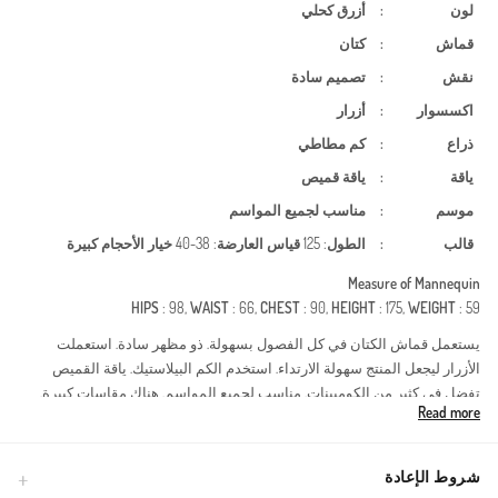
لون
:
أزرق كحلي
قماش
:
كتان
نقش
:
تصميم سادة
اكسسوار
:
أزرار
ذراع
:
كم مطاطي
ياقة
:
ياقة قميص
موسم
:
مناسب لجميع المواسم
قالب
:
الطول
: 125
قياس العارضة
: 38-40
خيار الأحجام كبيرة
Measure of Mannequin
HIPS
: 98,
WAIST
: 66,
CHEST
: 90,
HEIGHT
: 175,
WEIGHT
: 59
يستعمل قماش الكتان في كل الفصول بسهولة. ذو مظهر سادة. استعملت
الأزرار ليجعل المنتج سهولة الارتداء. استخدم الكم البيلاستيك. ياقة القميص
تفضل في كثير من الكومبينات. مناسب لجميع المواسم. هناك مقاسات كبيرة.
Read more
يعد هذا التونيك المخطط المصنوع من الكتان قطعة أساسية في خزانة ملابس
المرأة العصرية التي تبحث عن الأناقة المحتشمة. يتميز بتصميم مخطط طولي
يمنحكِ مظهرًا أكثر طولاً ورشاقة، بينما توفر الأزرار الأمامية الكاملة مرونة في
شروط الإعادة
الارتداء سواء كقطعة علوية مستقلة أو كمعطف خفيف. يضمن قماش الكتان