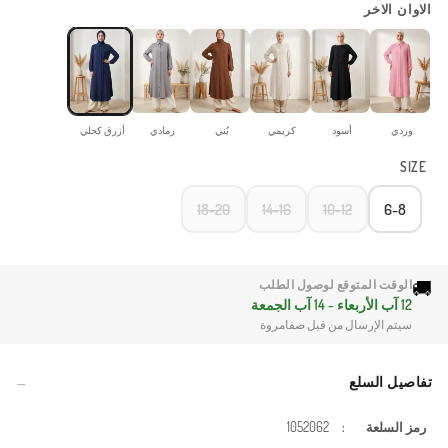
الاوان الاخر
وردي
أسود
كريمي
بُني
رمادي
أزرق كحلي
SIZE
18-20
14-16
10-12
6-8
🚚
الوقت المتوقع لوصول الطلب
12 آب الأربعاء - 14 آب الجمعة
سيتم الإرسال من قبل صفامروة
تفاصيل السلع
رمز السلعة
:
1052062