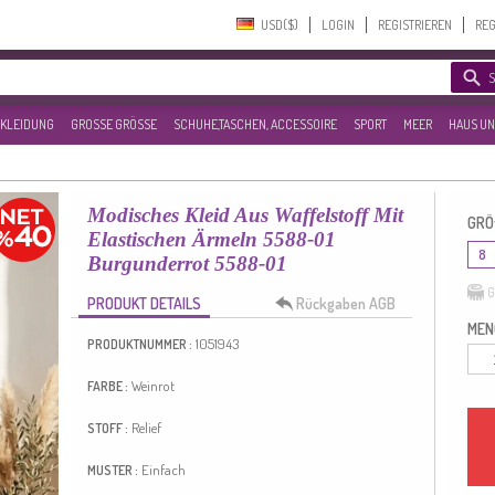
USD($)‎
LOGIN
REGISTRIEREN
REG
KLEIDUNG
GROSSE GRÖSSE
SCHUHE,TASCHEN, ACCESSOIRE
SPORT
MEER
HAUS UN
Modisches Kleid Aus Waffelstoff Mit
GRÖ
Elastischen Ärmeln 5588-01
8
Burgunderrot 5588-01
G
PRODUKT DETAILS
Rückgaben AGB
MEN
1051943
PRODUKTNUMMER :
Weinrot
FARBE :
Relief
STOFF :
Einfach
MUSTER :