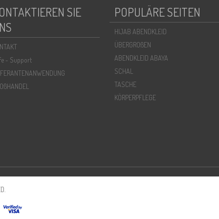
ONTAKTIEREN SIE
POPULÄRE SEITEN
NS
HIJAB ABENDKLEID
ÜBERGROßEN
NTAKT
ABENDKLEID ABAYA
lfe - Support
SCHAL
EFERANTENANWENDUNG
TASCHE
OßHANDEL
KÖRPERPFLEGE
D.