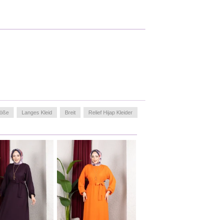
öße
Langes Kleid
Breit
Relief Hijap Kleider