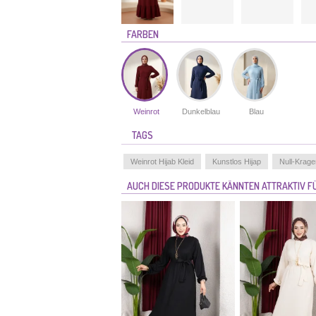
FARBEN
Weinrot
Dunkelblau
Blau
TAGS
Weinrot Hijab Kleid
Kunstlos Hijap
Null-Krage
AUCH DIESE PRODUKTE KÄNNTEN ATTRAKTIV FÜ