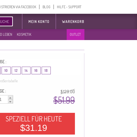
ISTRIEREN VIA FACEBOOK
BLOG
HILFE - SUPPORT
SUCHE
MEIN KONTO
WARENKORB
D LEBEN
KOSMETIK
OUTLET
ßE :
10
12
14
16
18
rößentabelle
GE :
$129.00
$51.99
SPEZIELL FÜR HEUTE
$31.19