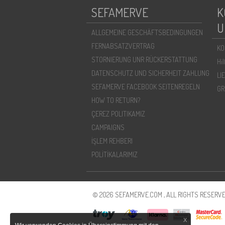
SEFAMERVE
K
U
ALLGEMEINE GESCHÄFTSBEDINGUNGEN
FERNABSATZVERTRAG
KO
STORNIERUNG UNR RÜCKERSTATTUNG
Hi
DATENSCHUTZ UND SICHERHEIT ZAHLUNG
LI
SEFAMERVE FACEBOOK SEITENREGELN
GR
HOW TO RETURN?
ÇEREZ POLITIKAMIZ
CAMPAIGNS
İŞLEM REHBERI
POLİTİKALARIMIZ
© 2026 SEFAMERVE.COM , ALL RIGHTS RESERVE
X