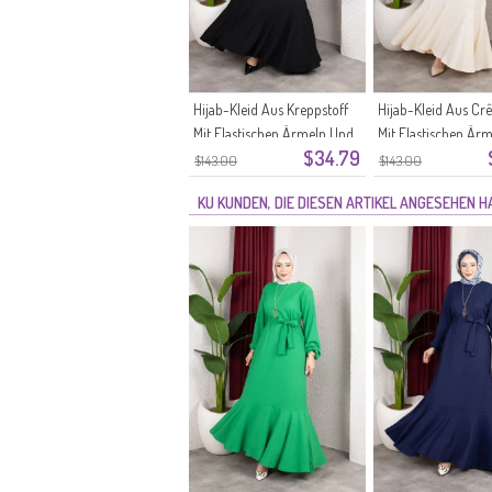
Hijab-Kleid Aus Kreppstoff
Hijab-Kleid Aus Cr
Mit Elastischen Ärmeln Und
Mit Elastischen Är
$34.79
Gürtel Farbe: Schwarz
Gürtel Farbe: Ecru 
$143.00
$143.00
Modell 0911-11
0911-10
KU KUNDEN, DIE DIESEN ARTIKEL ANGESEHEN 