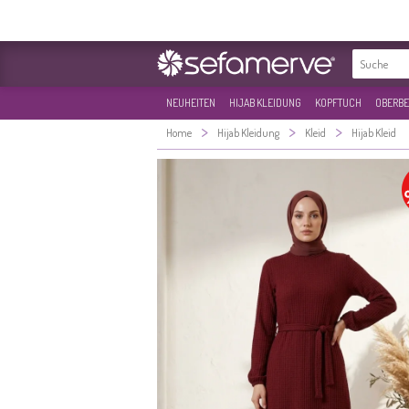
NEUHEITEN
HIJAB KLEIDUNG
KOPFTUCH
OBERBE
>
>
>
Home
Hijab Kleidung
Kleid
Hijab Kleid