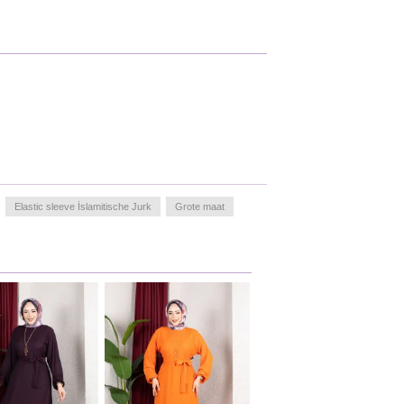
Elastic sleeve İslamitische Jurk
Grote maat