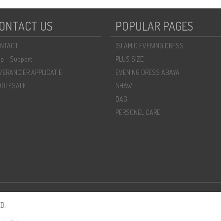
ONTACT US
POPULAR PAGES
NTACT
ISLAMIC EVENING DRESS
lp - Support
PLUS SIZE
VERANCIER APPLICATIE
EVENING DRESS ABAYA
OLESALE
SHAWL
BAG
PERSONEL CARE
D.