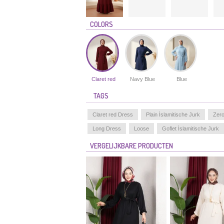
COLORS
Claret red
Navy Blue
Blue
TAGS
Claret red Dress
Plain İslamitische Jurk
Zero
Long Dress
Loose
Goflet İslamitische Jurk
VERGELIJKBARE PRODUCTEN