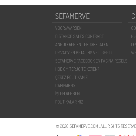
SEFAMERVE
C
VOORWAARDEN
CO
DISTANCE SALES CONTRACT
He
ANNULEREN EN TERUGBETALEN
LE
PRIVACY EN BETALING VEILIGHEID
WH
SEFAMERVE FACEBOOK EN PAGINA REGELS
HOE OM TERUG TE KEREN?
ÇEREZ POLITIKAMIZ
CAMPAIGNS
İŞLEM REHBERI
POLİTİKALARIMIZ
© 2026 SEFAMERVE.COM , ALL RIGHTS RESERVE