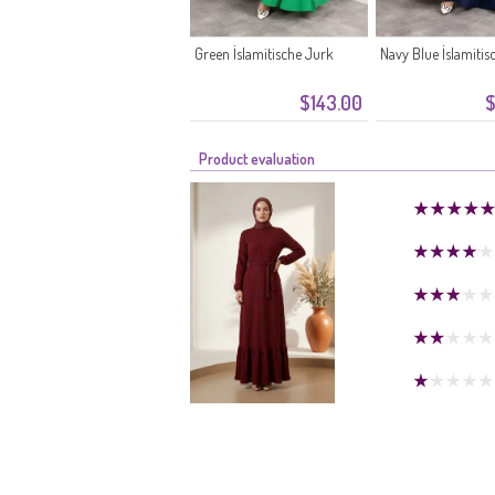
Green İslamitische Jurk
Navy Blue İslamitis
$143.00
$
Product evaluation