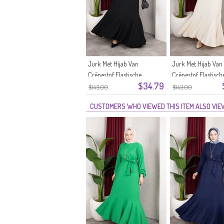
Jurk Met Hijab Van
Jurk Met Hijab Van
Crêpestof Elastische
Crêpestof Elastisch
$34.79
Mouwen En Ceintuur 0911-11
Mouwen En Ceintuu
$143.00
$143.00
Zwart
10 Ecru
CUSTOMERS WHO VIEWED THIS ITEM ALSO VI