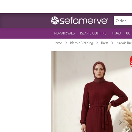
NEW ARRIVALS
ISLAMIC CLOTHING
HIJAB
OUT
>
>
>
Home
Islamic Clothing
Dress
Islamic Dre