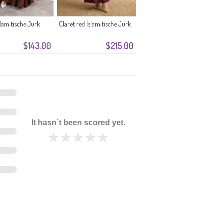
lamitische Jurk
Claret red İslamitische Jurk
$143.00
$215.00
It hasn`t been scored yet.