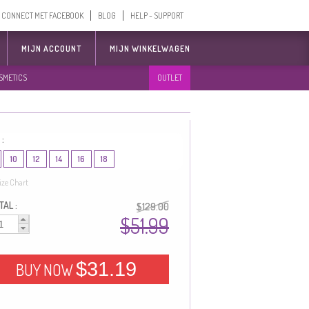
CONNECT MET FACEBOOK
BLOG
HELP - SUPPORT
MIJN ACCOUNT
MIJN WINKELWAGEN
SMETICS
OUTLET
 :
10
12
14
16
18
ize Chart
AL :
$129.00
$51.99
$31.19
BUY NOW