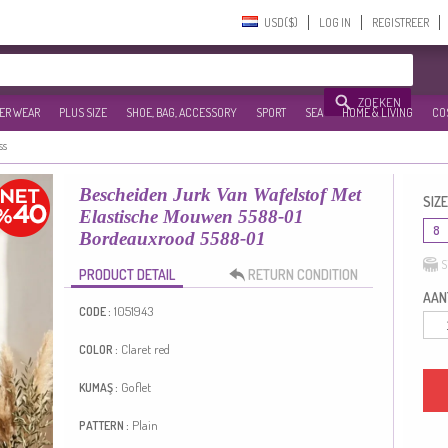
USD($)‎
LOG IN
REGISTREER
ZOEKEN
ER WEAR
PLUS SIZE
SHOE, BAG, ACCESSORY
SPORT
SEA
HOME & LIVING
CO
ss
Bescheiden Jurk Van Wafelstof Met
SIZE
Elastische Mouwen 5588-01
8
Bordeauxrood 5588-01
S
PRODUCT DETAIL
RETURN CONDITION
AANT
1051943
CODE :
Claret red
COLOR :
Goflet
KUMAŞ :
Plain
PATTERN :