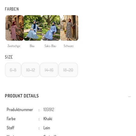
FARBEN
Zwetschge
Blau
Saks-Blau
Schwarz
SIZE
6-8
10-12
14-16
18-20
PRODUKT DETAILS
Produktnummer
:
1051912
Farbe
:
Khaki
Stoff
:
Lein