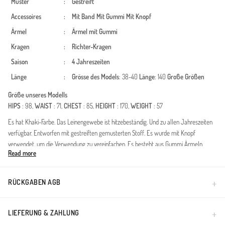
Muster
:
Gestreift
Accessoires
:
Mit Band
Mit Gummi
Mit Knopf
Ärmel
:
Ärmel mit Gummi
Kragen
:
Richter-Kragen
Saison
:
4 Jahreszeiten
Länge
:
Grösse des Models
: 38-40
Länge
: 140
Große Größen
Größe unseres Modells
HIPS
: 98,
WAIST
: 71,
CHEST
: 85,
HEIGHT
: 170,
WEIGHT
: 57
Es hat Khaki-Farbe. Das Leinengewebe ist hitzebeständig. Und zu allen Jahreszeiten
verfügbar. Entworfen mit gestreiften gemusterten Stoff. Es wurde mit Knopf
verwendet, um die Verwendung zu vereinfachen. Es besteht aus Gummi Ärmeln.
Read more
Hergestellt als Richter-Kragen. Es ist für vier Jahreszeiten geeignet. Große Größen
Option ist verfügbar.
Dieses exklusiv entworfene Kleid vereint Eleganz mit Komfort und kombiniert
RÜCKGABEN AGB
bescheidene Mode mit modernen Akzenten. Dank der atmungsaktiven Struktur des
hochwertigen Leinengewebes bietet es zu jeder Jahreszeit ein frisches Tragegefühl.
Die natürliche Textur der Leinenfasern ist besonders hautfreundlich und verspricht den
LIEFERUNG & ZAHLUNG
ganzen Tag über Bequemlichkeit.Design-Details: Das vertikale Streifenmuster sorgt