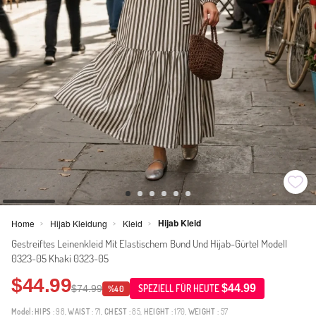
Hijab Kleid
Home
Hijab Kleidung
Kleid
>
>
>
Gestreiftes Leinenkleid Mit Elastischem Bund Und Hijab-Gürtel Modell
0323-05 Khaki 0323-05
$44.99
$44.99
$74.99
SPEZIELL FÜR HEUTE
%40
Model:
HIPS
: 98,
WAIST
: 71,
CHEST
: 85,
HEIGHT
: 170,
WEIGHT
: 57