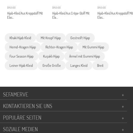
$143.00
$143.00
$143.00
Hijab-Kleid Aus Kreppstoff Mit
Hijab-Kleid Aus Crêpe-Stoff Mit
Hijab-Kleid Aus Kreppstoff Mit
Elas...
Ela...
Elas...
Khaki Hijab Kleid
Mit Knopf Hijap
Gestreift Hijap
Hemd-Kragen Hijap
Richter-Kragen Hijap
Mit Gummi Hijap
Four Season Hijap
Kuşaklı Hijap
Ärmel mit Gummi Hijap
Leiner Hijab Kleid
Große Größe
Langes Kleid
Breit
SEFAMERVE
+
KONTAKTIEREN SIE UNS
+
POPULÄRE SEITEN
+
SOZIALE MEDIEN
+