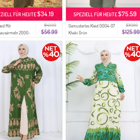
$34.19
$75.59
EZIELL FÜR HEUTE
SPEZIELL FÜR HEUTE
$143.00
$313.90
eid Mit
Gemustertes Kleid 0004-07
$56.99
$125.99
mausärmeln 2000-
Khaki Grün
i