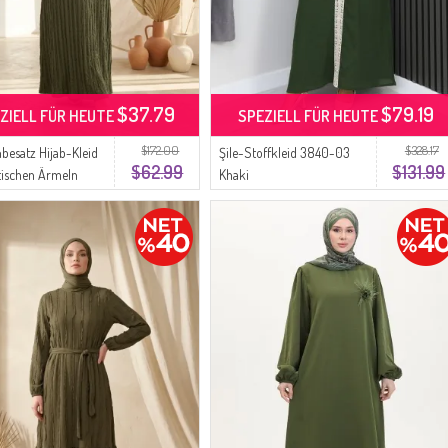
$37.79
$79.19
ZIELL FÜR HEUTE
SPEZIELL FÜR HEUTE
$172.00
$328.17
besatz Hijab-Kleid
Şile-Stoffkleid 3840-03
$62.99
$131.99
stischen Ärmeln
Khaki
6 Khaki