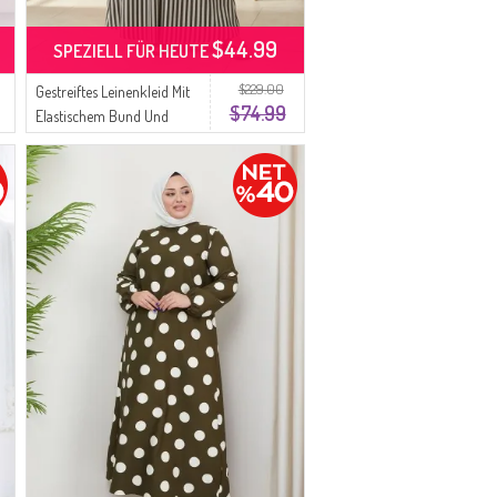
$44.99
SPEZIELL FÜR HEUTE
$229.00
Gestreiftes Leinenkleid Mit
$74.99
Elastischem Bund Und
Seitlichen Bindebändern
Hijab-Stil Modell 0322-06
Khaki