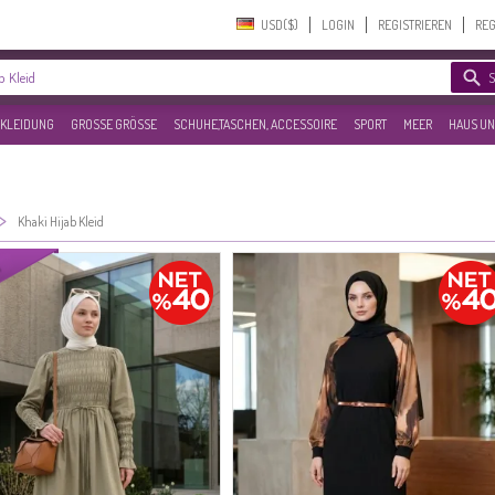
USD($)‎
LOGIN
REGISTRIEREN
REG
KLEIDUNG
GROSSE GRÖSSE
SCHUHE,TASCHEN, ACCESSOIRE
SPORT
MEER
HAUS UN
>
Khaki Hijab Kleid