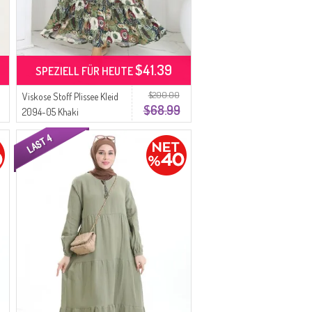
$41.39
SPEZIELL FÜR HEUTE
$200.00
Viskose Stoff Plissee Kleid
$68.99
2094-05 Khaki