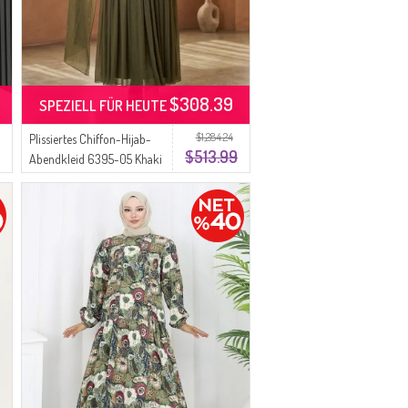
$308.39
SPEZIELL FÜR HEUTE
$1,284.24
Plissiertes Chiffon-Hijab-
$513.99
Abendkleid 6395-05 Khaki