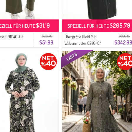
$31.19
$205.79
EZIELL FÜR HEUTE
SPEZIELL FÜR HEUTE
$128.40
$856.15
Hose 991040-03
Übergröße Kleid Mit
$51.99
$342.9
Wabenmuster 6246-04
Khaki