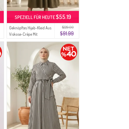
$55.19
SPEZIELL FÜR HEUTE
$229.00
Geknöpftes Hijab-Kleid Aus
$91.99
Viskose-Crêpe Mit
Elastischem Bund Modell
0353-02 Khaki