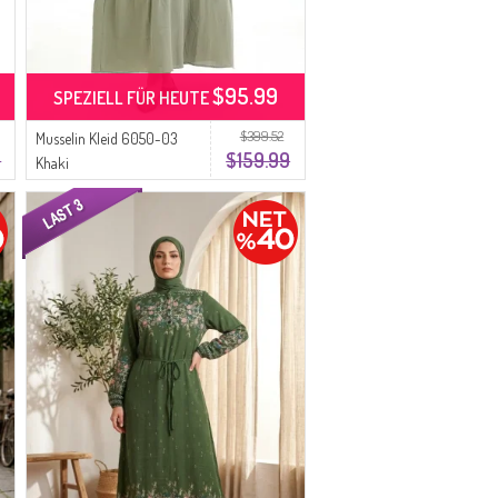
$95.99
SPEZIELL FÜR HEUTE
$399.52
Musselin Kleid 6050-03
9
$159.99
Khaki