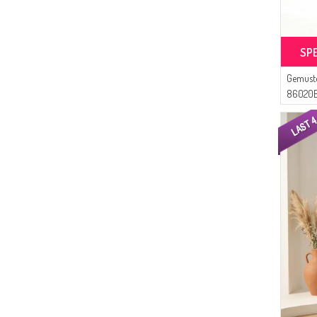
(2)
Livaldi
(2)
Gözde Giyim
(2)
ECESUN
SP
(1)
Sefamerve
Gemuste
86020B