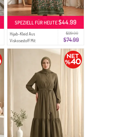
$44.99
SPEZIELL FÜR HEUTE
$229.00
Hijab-Kleid Aus
$74.99
Viskosestoff Mit
Blumenmuster Modell
0339-01 Khaki