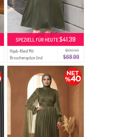
$41.39
SPEZIELL FÜR HEUTE
$200.00
Hijab-Kleid Mit
$68.99
Broschenspitze Und
Rippstrickdetails 0220-02
Khaki