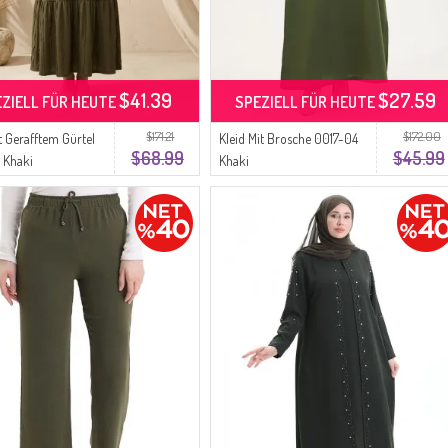
$41.39
$27.59
EZIELL FÜR HEUTE
SPEZIELL FÜR HEUTE
$171.21
$172.00
t Gerafftem Gürtel
Kleid Mit Brosche 0017-04
$68.99
$45.99
 Khaki
Khaki