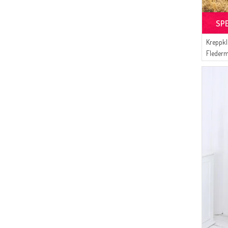
SP
Kreppkl
Fleder
01 Khak