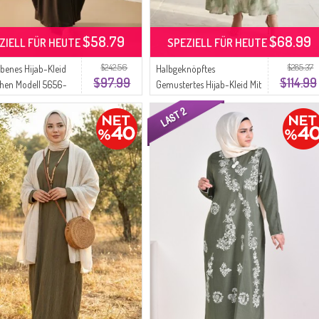
$58.79
$68.99
ZIELL FÜR HEUTE
SPEZIELL FÜR HEUTE
$242.56
$285.37
benes Hijab-Kleid
Halbgeknöpftes
$97.99
$114.99
chen Modell 5656-
Gemustertes Hijab-Kleid Mit
i
Gürtel 2286-01 Khaki