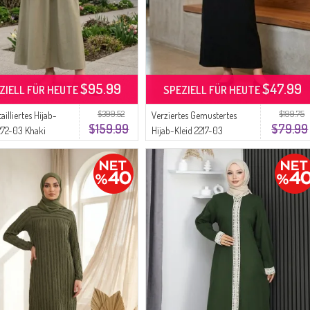
$95.99
$47.99
ZIELL FÜR HEUTE
SPEZIELL FÜR HEUTE
$399.52
$199.75
ailliertes Hijab-
Verziertes Gemustertes
$159.99
$79.99
1272-03 Khaki
Hijab-Kleid 2217-03
Schwarz Khaki