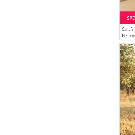
SPE
Sandfar
Mit Tas
07 Khak