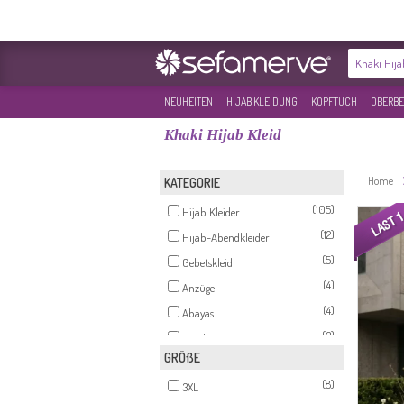
NEUHEITEN
HIJAB KLEIDUNG
KOPFTUCH
OBERBE
Khaki Hijab Kleid
Home
KATEGORIE
(105)
Hijab Kleider
(12)
Hijab-Abendkleider
(5)
Gebetskleid
(4)
Anzüge
(4)
Abayas
(3)
Tunikas
GRÖßE
(2)
Rock
(8)
(1)
3XL
Hose