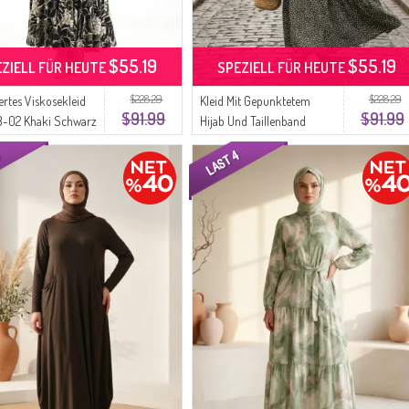
$55.19
$55.19
EZIELL FÜR HEUTE
SPEZIELL FÜR HEUTE
$228.29
$228.29
rtes Viskosekleid
Kleid Mit Gepunktetem
$91.99
$91.99
-02 Khaki Schwarz
Hijab Und Taillenband
0287-01 Khaki