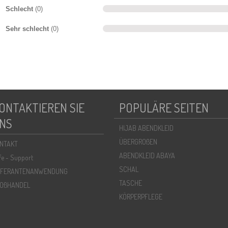
Schlecht
(0)
Sehr schlecht
(0)
ONTAKTIEREN SIE
POPULÄRE SEITEN
NS
HIJAB ABENDKLEID
ÜBERGROßEN
NTAKT
ABENDKLEID ABAYA
lfe - Support
SCHAL
EFERANTENANWENDUNG
TASCHE
OßHANDEL
KÖRPERPFLEGE