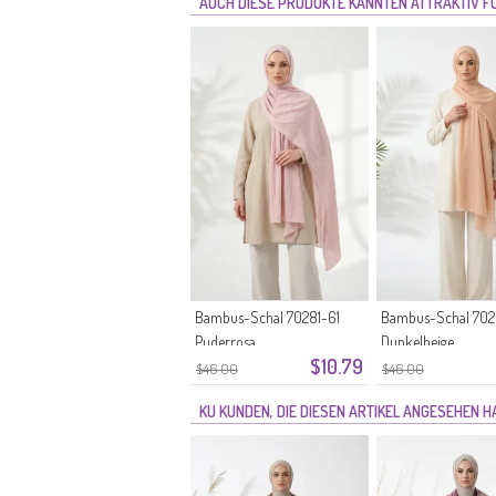
AUCH DIESE PRODUKTE KÄNNTEN ATTRAKTIV FÜ
Bambus-Schal 70281-61
Bambus-Schal 702
Puderrosa
Dunkelbeige
$10.79
$46.00
$46.00
KU KUNDEN, DIE DIESEN ARTIKEL ANGESEHEN 