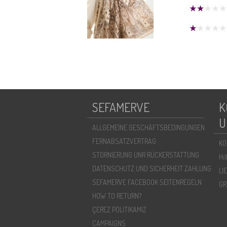
SEFAMERVE
K
U
ALLGEMEINE GESCHÄFTSBEDINGUNGEN
FERNABSATZVERTRAG
KO
STORNIERUNG UNR RÜCKERSTATTUNG
Hi
DATENSCHUTZ UND SICHERHEIT ZAHLUNG
LI
SEFAMERVE FACEBOOK SEITENREGELN
GR
HOW TO RETURN?
ÇEREZ POLITIKAMIZ
CAMPAIGNS