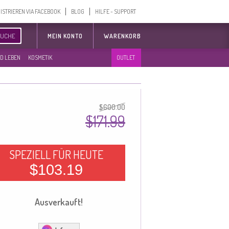
ISTRIEREN VIA FACEBOOK
BLOG
HILFE - SUPPORT
SUCHE
MEIN KONTO
WARENKORB
D LEBEN
KOSMETIK
OUTLET
$600.00
$171.99
SPEZIELL FÜR HEUTE
$103.19
Ausverkauft!