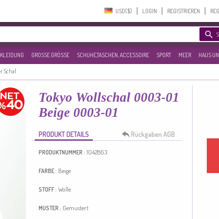
USD($)‎
LOGIN
REGISTRIEREN
REG
KLEIDUNG
GROSSE GRÖSSE
SCHUHE,TASCHEN, ACCESSOIRE
SPORT
MEER
HAUS UN
r Schal
Tokyo Wollschal 0003-01
Beige 0003-01
PRODUKT DETAILS
Rückgaben AGB
1042863
PRODUKTNUMMER :
Beige
FARBE :
Wolle
STOFF :
Gemustert
MUSTER :