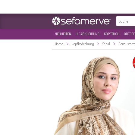
NEUHEITEN
HIJAB KLEIDUNG
KOPFTUCH
OBERBE
>
>
>
Home
kopfbedeckung
Schal
Gemusterte