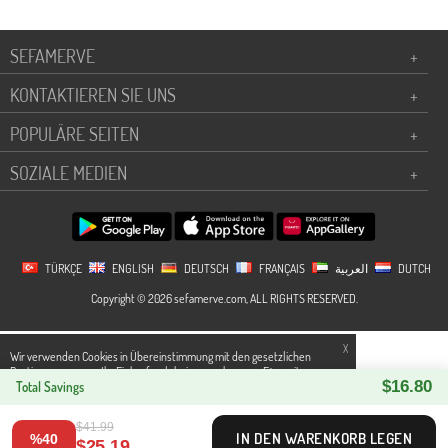
SEFAMERVE
+
KONTAKTIEREN SIE UNS
+
POPULÄRE SEITEN
+
SOZIALE MEDIEN
+
TÜRKÇE
ENGLISH
DEUTSCH
FRANÇAIS
العربية
DUTCH
Copyright © 2026 sefamerve.com, ALL RIGHTS RESERVED.
X
Wir verwenden Cookies in Übereinstimmung mit den gesetzlichen
Bestimmungen, um Ihr Einkaufserlebnis zu verbessern.Für weitere
$16.80
Detallierte Informationen können Sie unsere
Total Savings
Datenschutz und Cookies
Seite zugreifen.
$41.99
IN DEN WARENKORB LEGEN
%40
$25.19