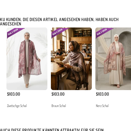
passt sich dem dynamischen Tempo der modernen Frau an.
Made in Türkiye
KU KUNDEN, DIE DIESEN ARTIKEL ANGESEHEN HABEN, HABEN AUCH
ANGESEHEN
$103.00
$103.00
$103.00
Zwetschge Schal
Braun Schal
Nerz Schal
AUCH DIESE PRODUKTE KÄNNTEN ATTRAKTIV FÜR SIE SEIN