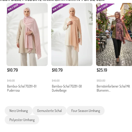
$10.79
$10.79
$25.19
$46.00
$46.00
$103.00
Bambus-Schal 70281-61
Bambus-Schal 70281-58
Bernsteinfarbener Schal Mit
Puderrosa
Dunkelbeige
Blumenm...
Nerz Umhang
Gemusterte Schal
Four Season Umhang
Polyester Umhang