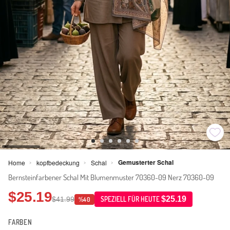
Gemusterter Schal
Home
kopfbedeckung
Schal
>
>
>
Bernsteinfarbener Schal Mit Blumenmuster 70360-09 Nerz 70360-09
$25.19
$25.19
$41.99
SPEZIELL FÜR HEUTE
%40
FARBEN