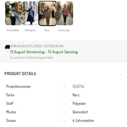
Dunkelblau
Silbergrau
Nerz
Zwetschge
🚚
VORAUSSICHTLICHES LIEFERDATUM
13 August Donnerstag - 15 August Samstag
Es wird von Sefamerve gesendet.
PRODUKT DETAILS
Produktnummer
:
1050754
Farbe
:
Nerz
Stoff
:
Polyester
Muster
:
Gemustert
Saison
:
4 Jahreszeiten