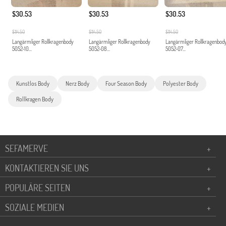
$30.53
$30.53
$30.53
$114.50
$114.50
$114.50
Langärmliger Rollkragenbody
Langärmliger Rollkragenbody
Langärmliger Rollkragenbod
5052-10...
5052-08...
5052-07...
Kunstlos Body
Nerz Body
Four Season Body
Polyester Body
Rollkragen Body
SEFAMERVE
+
KONTAKTIEREN SIE UNS
+
POPULÄRE SEITEN
+
SOZIALE MEDIEN
+