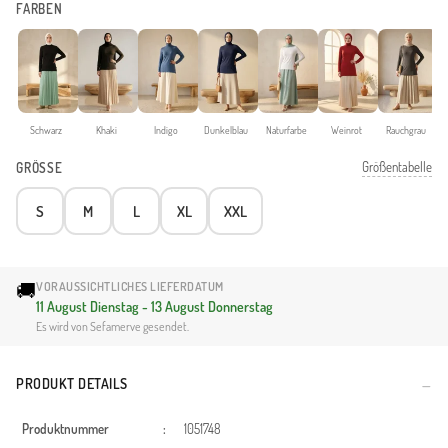
FARBEN
Schwarz
Khaki
Indigo
Dunkelblau
Naturfarbe
Weinrot
Rauchgrau
Größentabelle
GRÖSSE
S
M
L
XL
XXL
🚚
VORAUSSICHTLICHES LIEFERDATUM
11 August Dienstag - 13 August Donnerstag
Es wird von Sefamerve gesendet.
PRODUKT DETAILS
Produktnummer
:
1051748