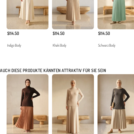
$114.50
$114.50
$114.50
Indigo Body
Khaki Body
Schwarz Body
AUCH DIESE PRODUKTE KÄNNTEN ATTRAKTIV FÜR SIE SEIN