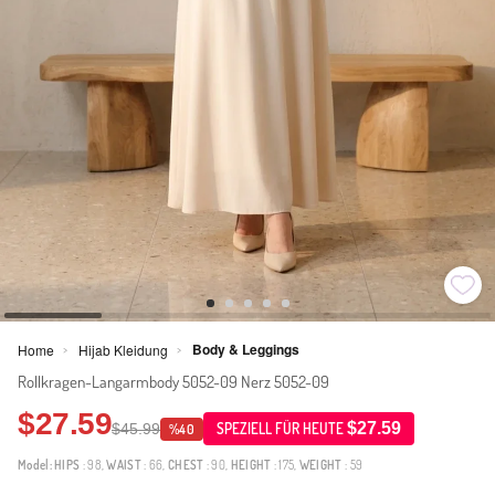
Body & Leggings
Home
Hijab Kleidung
>
>
Rollkragen-Langarmbody 5052-09 Nerz 5052-09
$27.59
$27.59
$45.99
SPEZIELL FÜR HEUTE
%40
Model:
HIPS
: 98,
WAIST
: 66,
CHEST
: 90,
HEIGHT
: 175,
WEIGHT
: 59