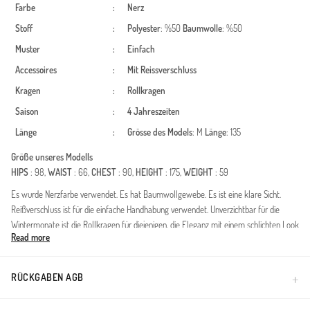
Farbe
:
Nerz
Stoff
:
Polyester
: %50
Baumwolle
: %50
Muster
:
Einfach
Accessoires
:
Mit Reissverschluss
Kragen
:
Rollkragen
Saison
:
4 Jahreszeiten
Länge
:
Grösse des Models
: M
Länge
: 135
Größe unseres Modells
HIPS
: 98,
WAIST
: 66,
CHEST
: 90,
HEIGHT
: 175,
WEIGHT
: 59
Es wurde Nerzfarbe verwendet. Es hat Baumwollgewebe. Es ist eine klare Sicht.
Reißverschluss ist für die einfache Handhabung verwendet. Unverzichtbar für die
Wintermonate ist die Rollkragen für diejenigen, die Eleganz mit einem schlichten Look
Read more
suchen. Es ist für vier Jahreszeiten geeignet. Die Länge wird gemäß den
Standardgrößen angepasst.
RÜCKGABEN AGB
Made in Türkiye