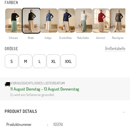
FARBEN
Schwarz
Khaki
Indigo
Dunkelblau
Naturfarbe
Weinrot
Rauchgrau
Größentabelle
GRÖSSE
S
M
L
XL
XXL
🚚
VORAUSSICHTLICHES LIEFERDATUM
11 August Dienstag - 13 August Donnerstag
Es wird von Sefamerve gesendet.
PRODUKT DETAILS
Produktnummer
:
1051741