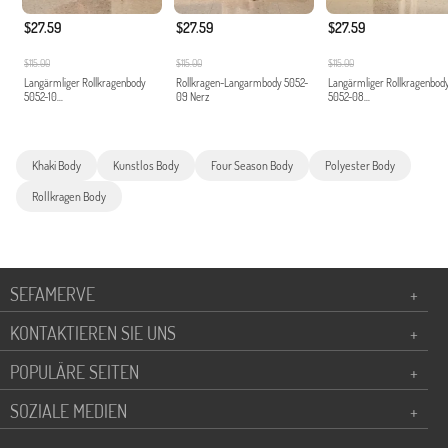
$27.59
$27.59
$27.59
$115.00
$115.00
$115.00
Langärmliger Rollkragenbody
Rollkragen-Langarmbody 5052-
Langärmliger Rollkragenbod
5052-10...
09 Nerz
5052-08...
Khaki Body
Kunstlos Body
Four Season Body
Polyester Body
Rollkragen Body
SEFAMERVE
+
KONTAKTIEREN SIE UNS
+
POPULÄRE SEITEN
+
SOZIALE MEDIEN
+