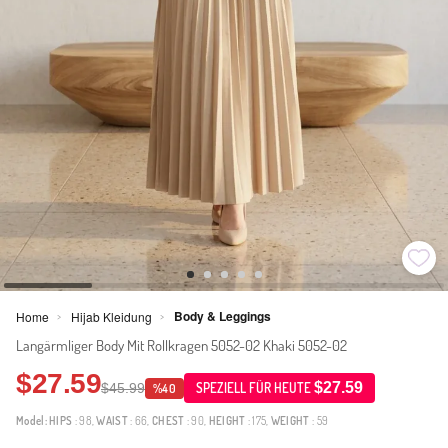
Body & Leggings
Home
Hijab Kleidung
>
>
Langärmliger Body Mit Rollkragen 5052-02 Khaki 5052-02
$27.59
$27.59
$45.99
SPEZIELL FÜR HEUTE
%40
Model:
HIPS
: 98,
WAIST
: 66,
CHEST
: 90,
HEIGHT
: 175,
WEIGHT
: 59