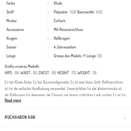
Farbe
:
Khaki
Stoff
:
Polyester
: %50
Baumwolle
: %50
Muster
:
Einfach
Accessoires
:
Mit Reissverschluss
Kragen
:
Rollkragen
Saison
:
4 Jahreszeiten
Länge
:
Grösse des Models
: M
Länge
: 135
Größe unseres Modells
HIPS
: 98,
WAIST
: 66,
CHEST
: 90,
HEIGHT
: 175,
WEIGHT
: 59
Es hat Khaki-Farbe. Es hat Baumwollgewebe. Es ist eine klare Sicht. Reißverschluss
ist für die einfache Handhabung verwendet. Unverzichtbar für die Wintermonate ist
die Rollkragen für diejenigen, die Eleganz mit einem schlichten Look suchen. Es ist für
Read more
vier Jahreszeiten geeignet. Die Länge wird gemäß den Standardgrößen angepasst.
Made in Türkiye
RÜCKGABEN AGB