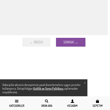
← ÖNCEKI
SONRAKI →
X
Daha iyi bir alisveris deneyimi icin yasal düzenlemelere uygun çerezler
kullanıyoruz. Detaylı bilgiye
Gizlilik ve Çerez Politikası
sayfamızdan
erişebilirsiniz.
KATEGORILER
ÜRÜN ARA
HESABIM
SEPETIM