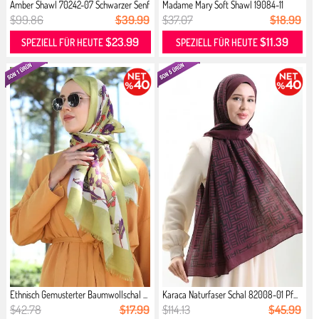
Amber Shawl 70242-07 Schwarzer Senf
Madame Mary Soft Shawl 19084-11
Dun...
$99.86
$39.99
$37.07
$18.99
$23.99
$11.39
SPEZIELL FÜR HEUTE
SPEZIELL FÜR HEUTE
Ethnisch Gemusterter Baumwollschal ...
Karaca Naturfaser Schal 82008-01 Pf...
$42.78
$17.99
$114.13
$45.99