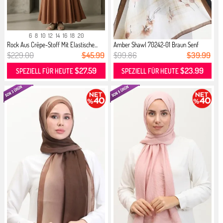
6
8
10
12
14
16
18
20
Rock Aus Crêpe-Stoff Mit Elastische...
Amber Shawl 70242-01 Braun Senf
$229.00
$45.99
$99.86
$39.99
$27.59
$23.99
SPEZIELL FÜR HEUTE
SPEZIELL FÜR HEUTE