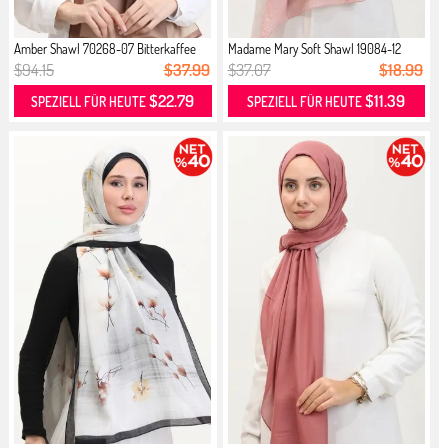
Amber Shawl 70268-07 Bitterkaffee
Madame Mary Soft Shawl 19084-12
Puder
$94.15
$37.99
$37.07
$18.99
$22.79
$11.39
SPEZIELL FÜR HEUTE
SPEZIELL FÜR HEUTE