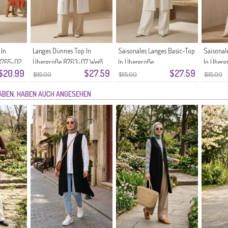
 In
Langes Dünnes Top In
Saisonales Langes Basic-Top
Saisonal
8765-02
Übergröße 8763-07 Weiß
In Übergröße
In Überg
$20.99
$27.59
$27.59
Umstandsweste 8747-04
Umstand
$115.00
$115.00
$115.00
Weiß
Beige
HABEN, HABEN AUCH ANGESEHEN