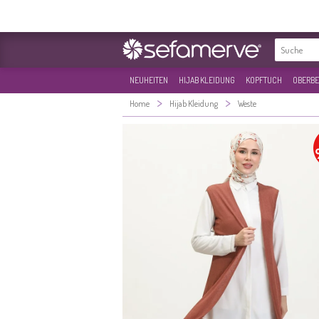
NEUHEITEN
HIJAB KLEIDUNG
KOPFTUCH
OBERBE
>
>
Home
Hijab Kleidung
Weste