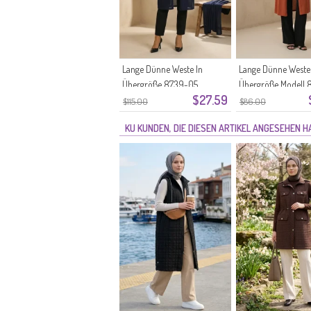
Lange Dünne Weste In
Lange Dünne Weste
Übergröße 8739-05
Übergröße Modell 
$27.59
Marineblau
Dunkelterracotta
$115.00
$86.00
KU KUNDEN, DIE DIESEN ARTIKEL ANGESEHEN 