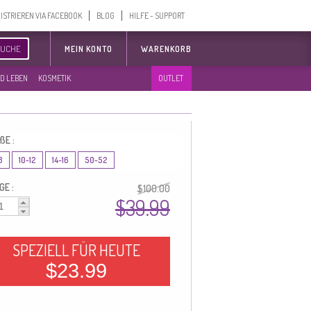
ISTRIEREN VIA FACEBOOK
BLOG
HILFE - SUPPORT
SUCHE
MEIN KONTO
WARENKORB
D LEBEN
KOSMETIK
OUTLET
ßE :
8
10-12
14-16
50-52
GE :
$100.00
$39.99
SPEZIELL FÜR HEUTE
$23.99