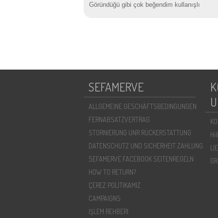
Göründüğü gibi çok beğendim kullanışlı
SEFAMERVE
K
U
ALLGEMEINE GESCHÄFTSBEDINGUNGEN
FERNABSATZVERTRAG
KO
STORNIERUNG UNR RÜCKERSTATTUNG
Hi
DATENSCHUTZ UND SICHERHEIT ZAHLUNG
LI
SEFAMERVE FACEBOOK SEITENREGELN
GR
HOW TO RETURN?
ÇEREZ POLITIKAMIZ
CAMPAIGNS
İŞLEM REHBERI