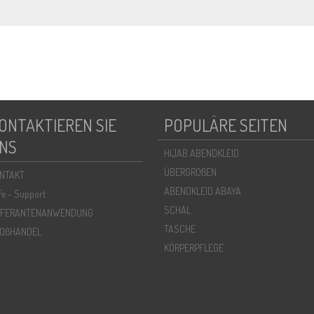
ONTAKTIEREN SIE
POPULÄRE SEITEN
NS
HIJAB ABENDKLEID
ÜBERGROßEN
NTAKT
ABENDKLEID ABAYA
lfe - Support
SCHAL
EFERANTENANWENDUNG
TASCHE
OßHANDEL
KÖRPERPFLEGE