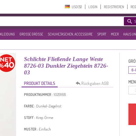
USD($)‎
LOGIN
REGISTRIEREN
REG
KLEIDUNG
GROSSE GRÖSSE
SCHUHE,TASCHEN, ACCESSOIRE
SPORT
MEER
HAUS UN
Schlichte Fließende Lange Weste
GRÖ
8726-03 Dunkler Ziegelstein 8726-
6-
03
MEN
PRODUKT DETAILS
Rückgaben AGB
1029168
PRODUKTNUMMER :
Dunkel-Ziegelrot
FARBE :
Krep Örme
STOFF :
Einfach
MUSTER :