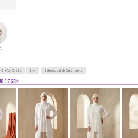
Sommer. Im Winter lässt sie sich hervorragend über
Tuniken oder feinem Strick
tragen.Kombinationsmöglichkeiten: Tragen Sie sie mit
Jeans für einen lässigen Freizeit-Look oder mit Stoffhosen
und hohen Schuhen für ein professionelles Büro-
Outfit.Diese Weste vereint moderne und klassische Linien
und spricht Frauen jeden Alters an. Ein langlebiges
Kleidungsstück, das durch Qualität und Stil überzeugt.
Made in Türkiye
ß
GRÖßE UNSERES MODELLS :
HIPS
: 98,
WAIST
: 66,
CHEST
: 90,
HEIGHT
: 175,
Große Größe
Breit
Jahreszeitlich Strickjacke
WEIGHT
: 59
R SIE SEIN