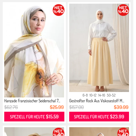
6-8
10-12
14-16
50-52
Hanzade Französischer Seidenschal 7...
Gestreifter Rock Aus Viskosestoff M...
$62.76
$25.99
$157.00
$39.99
$15.59
$23.99
SPEZIELL FÜR HEUTE
SPEZIELL FÜR HEUTE