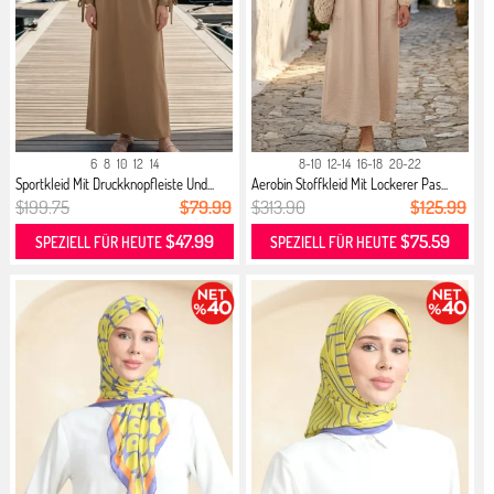
6
8
10
12
14
8-10
12-14
16-18
20-22
Sportkleid Mit Druckknopfleiste Und...
Aerobin Stoffkleid Mit Lockerer Pas...
$199.75
$79.99
$313.90
$125.99
$47.99
$75.59
SPEZIELL FÜR HEUTE
SPEZIELL FÜR HEUTE