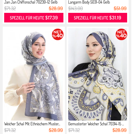
Jan Jan Chiffonschal 70239-12 Gelb
Langarm Body 5031-04 Gelb
$71.32
$28.99
$143.00
$51.99
$17.39
$31.19
SPEZIELL FÜR HEUTE
SPEZIELL FÜR HEUTE
Weicher Schal Mit Ethnischem Muster...
Gemusterter Weicher Schal 70314-15 ...
$71.32
$28.99
$71.32
$28.99