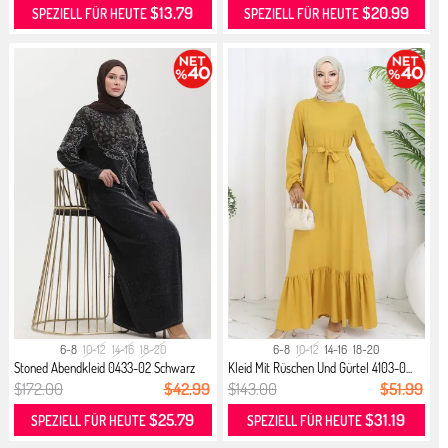
$13.79
$20.99
SPEZIELL FÜR HEUTE
SPEZIELL FÜR HEUTE
6-8
10-12
14-16
18-20
6-8
10-12
14-16
18-20
Stoned Abendkleid 0433-02 Schwarz
Kleid Mit Rüschen Und Gürtel 4103-0...
Gelb
$172.00
$42.99
$143.00
$51.99
$25.79
$31.19
SPEZIELL FÜR HEUTE
SPEZIELL FÜR HEUTE