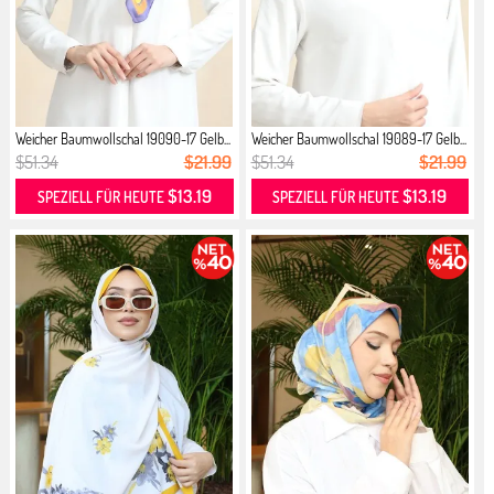
Weicher Baumwollschal 19090-17 Gelb...
Weicher Baumwollschal 19089-17 Gelb...
$51.34
$21.99
$51.34
$21.99
$13.19
$13.19
SPEZIELL FÜR HEUTE
SPEZIELL FÜR HEUTE