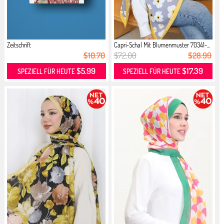
Zeitschrift
Capri-Schal Mit Blumenmuster 70341-...
$10.70
$72.00
$28.99
$5.99
$17.39
SPEZIELL FÜR HEUTE
SPEZIELL FÜR HEUTE