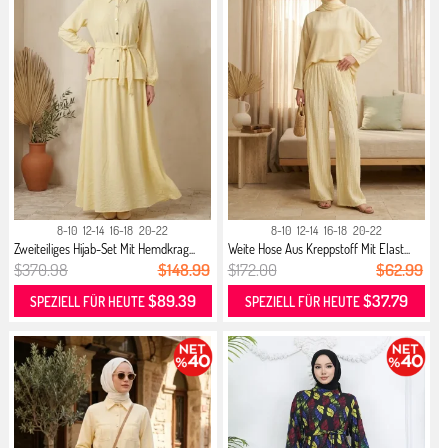
8-10
12-14
16-18
20-22
8-10
12-14
16-18
20-22
Zweiteiliges Hijab-Set Mit Hemdkrag...
Weite Hose Aus Kreppstoff Mit Elast...
$370.98
$148.99
$172.00
$62.99
$89.39
$37.79
SPEZIELL FÜR HEUTE
SPEZIELL FÜR HEUTE