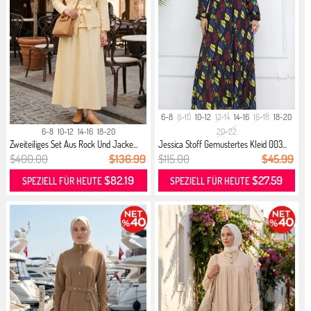
6-8
8-10
10-12
12-14
14-16
16-18
18-20
6-8
10-12
14-16
18-20
20-22
Zweiteiliges Set Aus Rock Und Jacke...
Jessica Stoff Gemustertes Kleid 003...
$400.00
$136.99
$115.00
$45.99
$82.19
$27.59
SPEZIELL FÜR HEUTE
SPEZIELL FÜR HEUTE