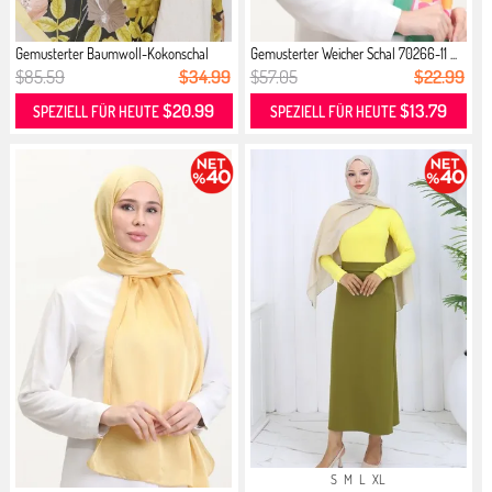
Gemusterter Baumwoll-Kokonschal
Gemusterter Weicher Schal 70266-11 ...
703...
$85.59
$34.99
$57.05
$22.99
$20.99
$13.79
SPEZIELL FÜR HEUTE
SPEZIELL FÜR HEUTE
S
M
L
XL