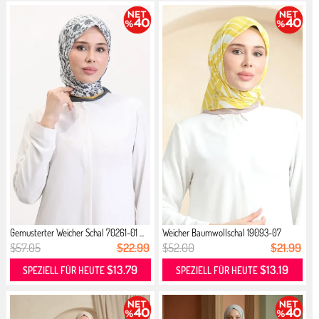
Gemusterter Weicher Schal 70261-01 ...
Weicher Baumwollschal 19093-07
Weiß...
$57.05
$22.99
$52.00
$21.99
$13.79
$13.19
SPEZIELL FÜR HEUTE
SPEZIELL FÜR HEUTE