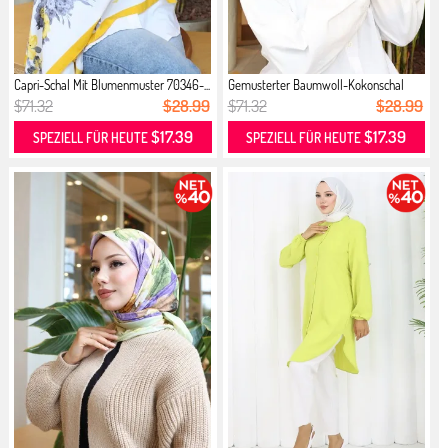
Capri-Schal Mit Blumenmuster 70346-...
Gemusterter Baumwoll-Kokonschal
703...
$71.32
$28.99
$71.32
$28.99
$17.39
$17.39
SPEZIELL FÜR HEUTE
SPEZIELL FÜR HEUTE