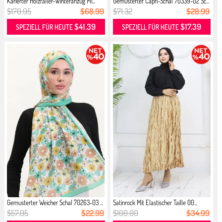
Karierter Holzfäller-Winteranzug Mi...
Gemusterter Capri-Schal 70339-02 Sc...
$170.95
$68.99
$71.32
$28.99
$41.39
$17.39
SPEZIELL FÜR HEUTE
SPEZIELL FÜR HEUTE
Gemusterter Weicher Schal 70263-03 ...
Satinrock Mit Elastischer Taille 00...
$57.05
$22.99
$100.00
$34.99