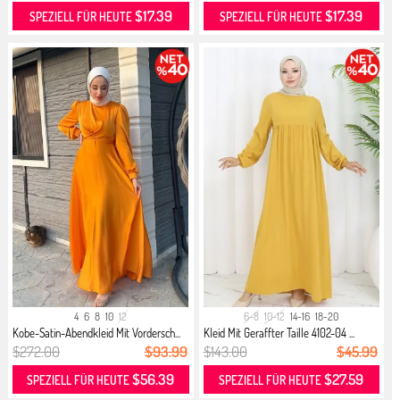
$17.39
$17.39
SPEZIELL FÜR HEUTE
SPEZIELL FÜR HEUTE
4
6
8
10
12
6-8
10-12
14-16
18-20
Kobe-Satin-Abendkleid Mit Vordersch...
Kleid Mit Geraffter Taille 4102-04 ...
$272.00
$93.99
$143.00
$45.99
$56.39
$27.59
SPEZIELL FÜR HEUTE
SPEZIELL FÜR HEUTE