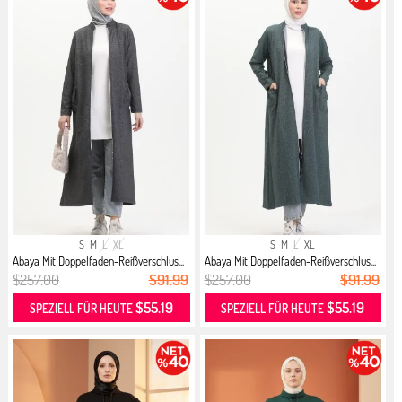
S
M
L
XL
S
M
L
XL
Abaya Mit Doppelfaden-Reißverschlus...
Abaya Mit Doppelfaden-Reißverschlus...
$257.00
$91.99
$257.00
$91.99
$55.19
$55.19
SPEZIELL FÜR HEUTE
SPEZIELL FÜR HEUTE