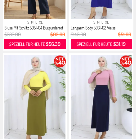
S
M
L
XL
S
M
L
XL
Bluse Mit Schlitz 5051-04 Burgunderrot
Langarm Body 5031-02 Weiss
$233.99
$93.99
$143.00
$51.99
$56.39
$31.19
SPEZIELL FÜR HEUTE
SPEZIELL FÜR HEUTE