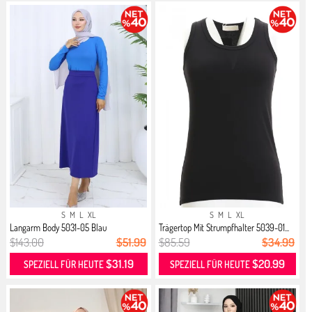
S
M
L
XL
S
M
L
XL
Langarm Body 5031-05 Blau
Trägertop Mit Strumpfhalter 5039-01...
$143.00
$51.99
$85.59
$34.99
$31.19
$20.99
SPEZIELL FÜR HEUTE
SPEZIELL FÜR HEUTE