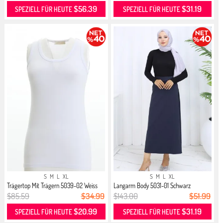
$56.39
$31.19
SPEZIELL FÜR HEUTE
SPEZIELL FÜR HEUTE
S
M
L
XL
S
M
L
XL
Trägertop Mit Trägern 5039-02 Weiss
Langarm Body 5031-01 Schwarz
$85.59
$34.99
$143.00
$51.99
$20.99
$31.19
SPEZIELL FÜR HEUTE
SPEZIELL FÜR HEUTE