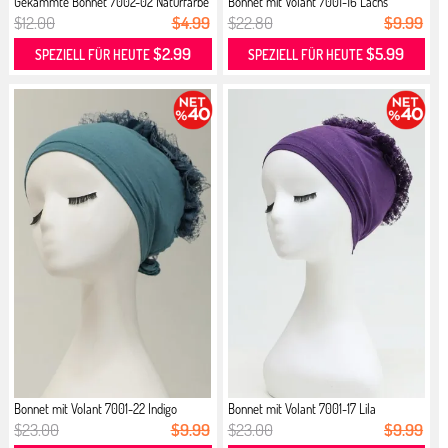
Gekämmte Bonnet 7002-02 Naturfarbe
Bonnet mit Volant 7001-16 Lachs
$12.00
$4.99
$22.80
$9.99
$2.99
$5.99
SPEZIELL FÜR HEUTE
SPEZIELL FÜR HEUTE
Bonnet mit Volant 7001-22 Indigo
Bonnet mit Volant 7001-17 Lila
$23.00
$9.99
$23.00
$9.99