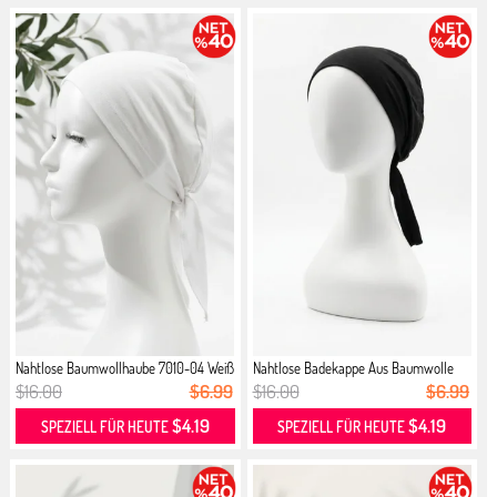
Nahtlose Baumwollhaube 7010-04 Weiß
Nahtlose Badekappe Aus Baumwolle
70...
$16.00
$6.99
$16.00
$6.99
$4.19
$4.19
SPEZIELL FÜR HEUTE
SPEZIELL FÜR HEUTE