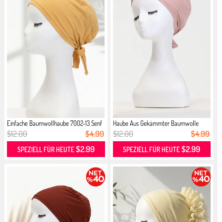
Einfache Baumwollhaube 7002-13 Senf
Haube Aus Gekämmter Baumwolle
7002-...
$12.00
$4.99
$12.00
$4.99
$2.99
$2.99
SPEZIELL FÜR HEUTE
SPEZIELL FÜR HEUTE