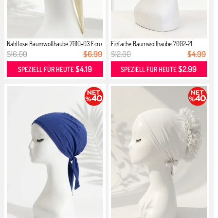
Nahtlose Baumwollhaube 7010-03 Ecru
Einfache Baumwollhaube 7002-21
Braun
$16.00
$6.99
$12.00
$4.99
$4.19
$2.99
SPEZIELL FÜR HEUTE
SPEZIELL FÜR HEUTE