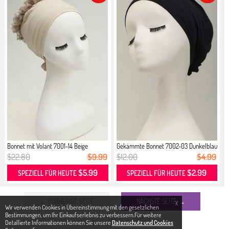
Bonnet mit Volant 7001-14 Beige
Gekämmte Bonnet 7002-03 Dunkelblau
$22.80
$9.99
$12.00
$4.99
$5.99
$2.99
SPEZIELL FÜR HEUTE
SPEZIELL FÜR HEUTE
← VORHERIGE SEITE
NÄCHSTE SEITE →
X
Wir verwenden Cookies in Übereinstimmung mit den gesetzlichen
Bestimmungen, um Ihr Einkaufserlebnis zu verbessern.Für weitere
Detallierte Informationen können Sie unsere
Datenschutz und Cookies