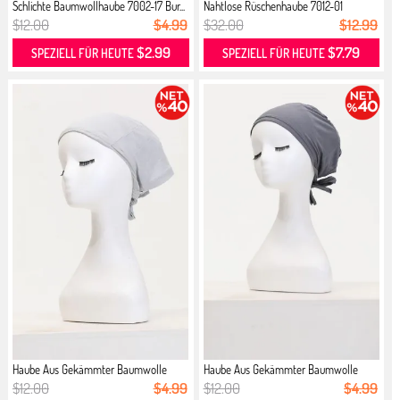
Schlichte Baumwollhaube 7002-17 Bur...
Nahtlose Rüschenhaube 7012-01
Schwarz
$12.00
$4.99
$32.00
$12.99
$2.99
$7.79
SPEZIELL FÜR HEUTE
SPEZIELL FÜR HEUTE
Haube Aus Gekämmter Baumwolle
Haube Aus Gekämmter Baumwolle
7002-...
7002-...
$12.00
$4.99
$12.00
$4.99