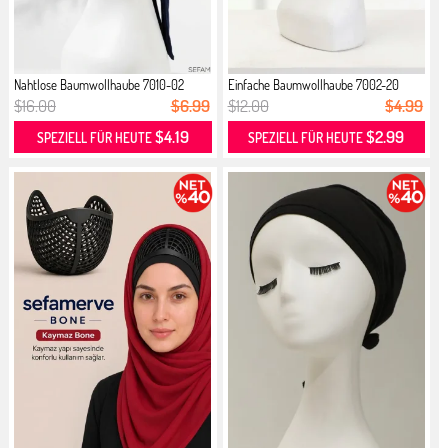
Nahtlose Baumwollhaube 7010-02
Einfache Baumwollhaube 7002-20
Mari...
Flieder
$16.00
$6.99
$12.00
$4.99
$4.19
$2.99
SPEZIELL FÜR HEUTE
SPEZIELL FÜR HEUTE