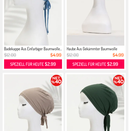
Badekappe Aus Einfarbiger Baumwolle...
Haube Aus Gekämmter Baumwolle
7002-...
$12.00
$4.99
$12.00
$4.99
$2.99
$2.99
SPEZIELL FÜR HEUTE
SPEZIELL FÜR HEUTE