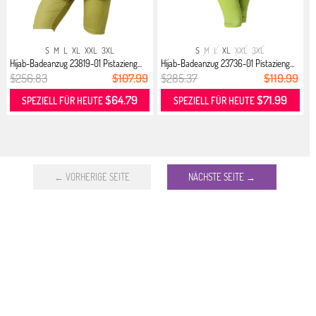
S
M
L
XL
XXL
3XL
S
M
L
XL
XXL
3XL
Hijab-Badeanzug 23819-01 Pistazieng...
Hijab-Badeanzug 23736-01 Pistazieng...
$256.83
$107.99
$285.37
$119.99
$64.79
$71.99
SPEZIELL FÜR HEUTE
SPEZIELL FÜR HEUTE
← VORHERIGE SEITE
NÄCHSTE SEITE →