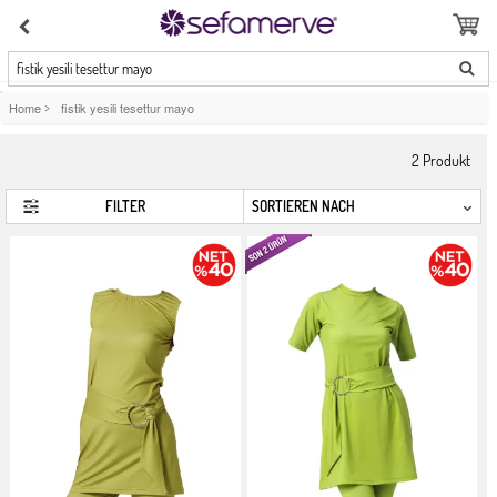
fistik yesili tesettur mayo
Home
>
fistik yesili tesettur mayo
2
Produkt
FILTER