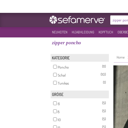
NEUHEITEN
HIJAB KLEIDUNG
KOPFTUCH
OBERBE
zipper poncho
Home
KATEGORIE
(11)
Poncho
(10)
Schal
(1)
Tunikas
GRÖßE
(5)
6
(5)
8
(5)
10
(5)
12