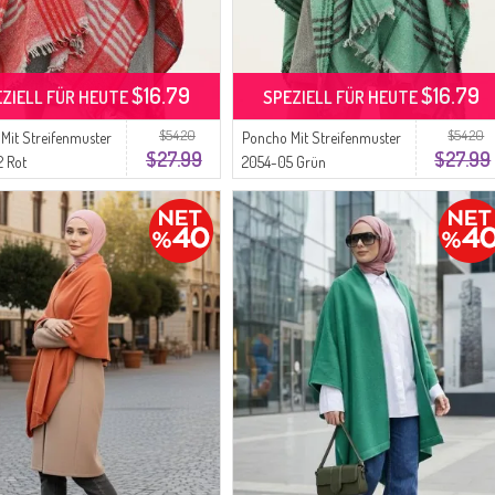
$16.79
$16.79
EZIELL FÜR HEUTE
SPEZIELL FÜR HEUTE
$54.20
$54.20
Mit Streifenmuster
Poncho Mit Streifenmuster
$27.99
$27.99
2 Rot
2054-05 Grün