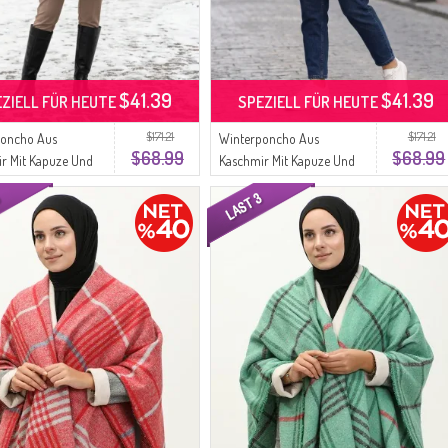
$41.39
$41.39
EZIELL FÜR HEUTE
SPEZIELL FÜR HEUTE
$171.21
$171.21
poncho Aus
Winterponcho Aus
$68.99
$68.99
r Mit Kapuze Und
Kaschmir Mit Kapuze Und
schluss 0241-04
Reißverschluss 0241-03
z
Nerz