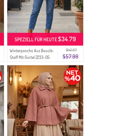
$34.79
SPEZIELL FÜR HEUTE
$142.67
Winterponcho Aus Bouclé-
$57.99
Stoff Mit Gürtel 2233-05
Grün