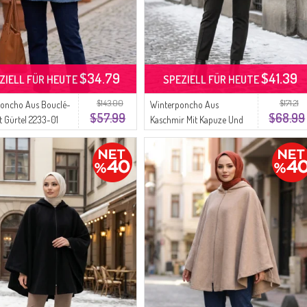
$34.79
$41.39
ZIELL FÜR HEUTE
SPEZIELL FÜR HEUTE
$143.00
$171.21
oncho Aus Bouclé-
Winterponcho Aus
$57.99
$68.99
it Gürtel 2233-01
Kaschmir Mit Kapuze Und
Reißverschluss 0241-01
Khaki