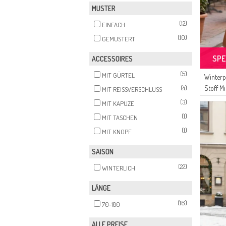
MUSTER
(1)
BEIGE-ROSE
(12)
EINFACH
(1)
KHAKI
(10)
GEMUSTERT
(1)
NERZ
SPE
ACCESSOIRES
(5)
MIT GÜRTEL
Winterp
(4)
Stoff M
MIT REISSVERSCHLUSS
Indigo
(3)
MIT KAPUZE
(1)
MIT TASCHEN
(1)
MIT KNOPF
SAISON
(22)
WINTERLICH
LÄNGE
(16)
70-180
ALLE PREISE