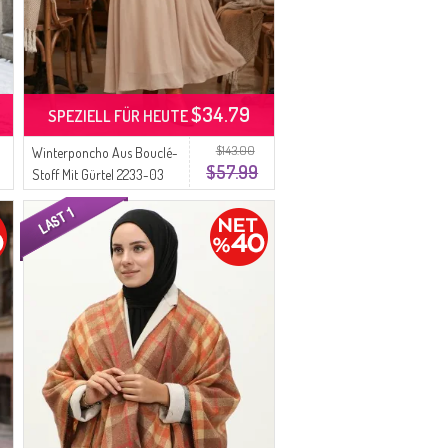
$34.79
SPEZIELL FÜR HEUTE
$143.00
Winterponcho Aus Bouclé-
$57.99
Stoff Mit Gürtel 2233-03
Rose Pink