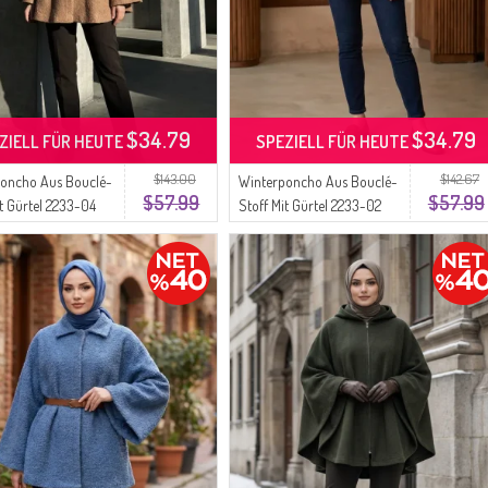
$34.79
$34.79
ZIELL FÜR HEUTE
SPEZIELL FÜR HEUTE
$143.00
$142.67
oncho Aus Bouclé-
Winterponcho Aus Bouclé-
$57.99
$57.99
it Gürtel 2233-04
Stoff Mit Gürtel 2233-02
ffee
Terrakotta