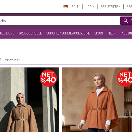
USD($)‎
LOGIN
REGISTRIEREN
REG
KLEIDUNG
GROSSE GRÖSSE
SCHUHE,TASCHEN, ACCESSOIRE
SPORT
MEER
HAUS UN
>
zipper poncho