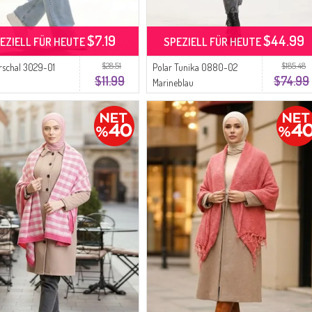
$7.19
$44.99
EZIELL FÜR HEUTE
SPEZIELL FÜR HEUTE
$28.51
$185.48
rschal 3029-01
Polar Tunika 0880-02
$11.99
$74.99
Marineblau