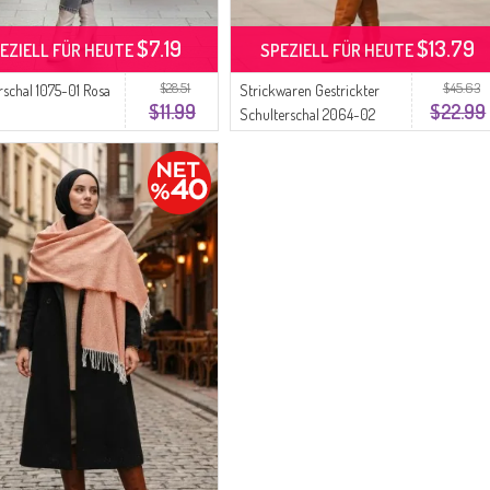
$7.19
$13.79
EZIELL FÜR HEUTE
SPEZIELL FÜR HEUTE
$28.51
$45.63
rschal 1075-01 Rosa
Strickwaren Gestrickter
$11.99
$22.99
Schulterschal 2064-02
Granatapfelblume