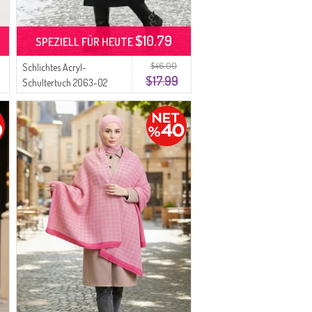
$10.79
SPEZIELL FÜR HEUTE
$46.00
Schlichtes Acryl-
$17.99
Schultertuch 2063-02
Saks