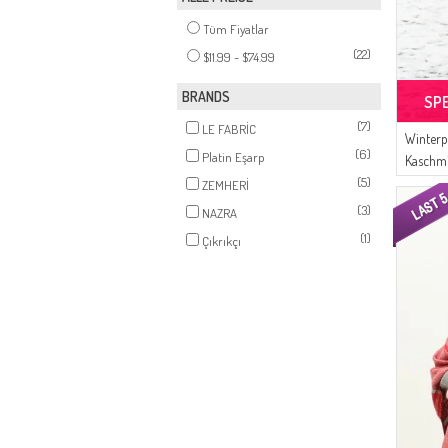
Tüm Fiyatlar
(22)
$11.99 - $74.99
BRANDS
SP
(7)
LE FABRİC
Winter
(6)
Platin Eşarp
Kaschmi
(5)
Reißver
ZEMHERİ
Schwar
(3)
NAZRA
(1)
Çıkrıkçı