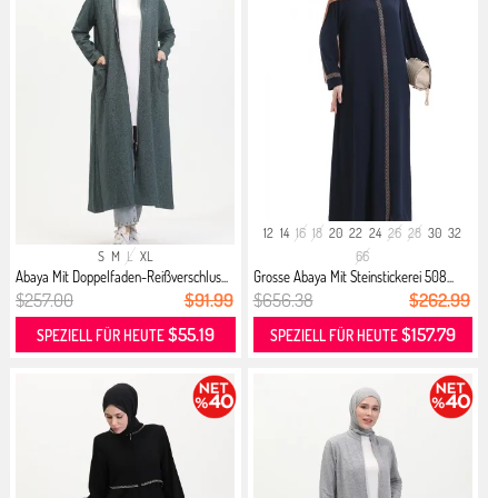
12
14
16
18
20
22
24
26
28
30
32
S
M
L
XL
66
Abaya Mit Doppelfaden-Reißverschlus...
Grosse Abaya Mit Steinstickerei 508...
$257.00
$91.99
$656.38
$262.99
$55.19
$157.79
SPEZIELL FÜR HEUTE
SPEZIELL FÜR HEUTE