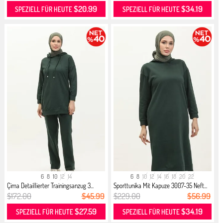
$20.99
$34.19
SPEZIELL FÜR HEUTE
SPEZIELL FÜR HEUTE
6
8
10
12
14
6
8
10
12
14
16
18
20
22
Çima Detaillierter Trainingsanzug 3...
Sporttunika Mit Kapuze 3007-35 Neft...
$172.00
$45.99
$229.00
$56.99
$27.59
$34.19
SPEZIELL FÜR HEUTE
SPEZIELL FÜR HEUTE