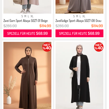
S
M
L
XL
S
M
L
XL
Zwei Garn Sport Abaya 5027-01 Beige
Zweifädige Sport-Abaya 5027-08 Grau
$286.00
$114.99
$286.00
$114.99
$68.99
$68.99
SPEZIELL FÜR HEUTE
SPEZIELL FÜR HEUTE