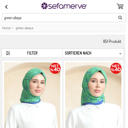
green abaya
Home
>
green abaya
851
Produkt
FILTER