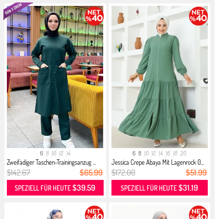
6
8
10
12
14
6
8
10
12
14
16
18
20
Zweifädiger Taschen-Trainingsanzug ...
Jessica Crepe Abaya Mit Lagenrock 0...
$142.67
$65.99
$172.00
$51.99
$39.59
$31.19
SPEZIELL FÜR HEUTE
SPEZIELL FÜR HEUTE