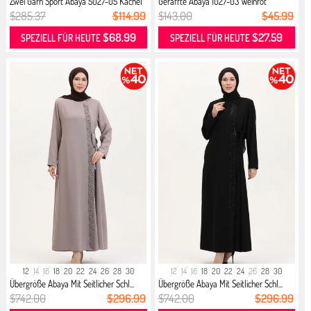
Zwei Garn Sport Abaya 5027-05 Kachel
Geraffte Abaya 1027-03 Weinrot
$285.37
$114.99
$143.00
$45.99
$68.99
$27.59
SPEZIELL FÜR HEUTE
SPEZIELL FÜR HEUTE
12
14
16
18
20
22
24
26
28
30
12
14
16
18
20
22
24
26
28
30
Übergröße Abaya Mit Seitlicher Schl...
Übergröße Abaya Mit Seitlicher Schl...
$742.00
$296.99
$742.00
$296.99