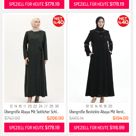
$178.19
$178.19
SPEZIELL FÜR HEUTE
SPEZIELL FÜR HEUTE
12
14
16
18
20
22
24
26
28
30
10
12
14
16
18
20
Übergröße Abaya Mit Seitlicher Schl...
Übergröße Bestickte Abaya Mit Verst...
$742.00
$296.99
$485.14
$194.99
$178.19
$116.99
SPEZIELL FÜR HEUTE
SPEZIELL FÜR HEUTE