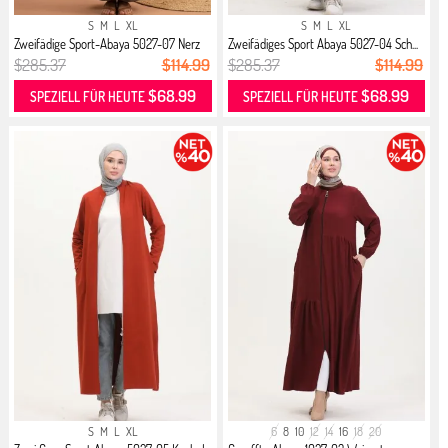
S
M
L
XL
S
M
L
XL
Zweifädige Sport-Abaya 5027-07 Nerz
Zweifädiges Sport Abaya 5027-04 Sch...
$285.37
$114.99
$285.37
$114.99
$68.99
$68.99
SPEZIELL FÜR HEUTE
SPEZIELL FÜR HEUTE
S
M
L
XL
6
8
10
12
14
16
18
20