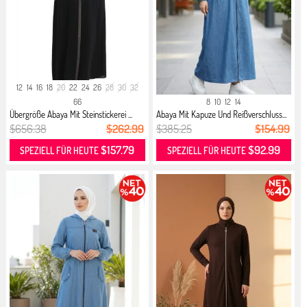
12
14
16
18
20
22
24
26
28
30
32
66
8
10
12
14
Übergröße Abaya Mit Steinstickerei ...
Abaya Mit Kapuze Und Reißverschluss...
$656.38
$262.99
$385.25
$154.99
$157.79
$92.99
SPEZIELL FÜR HEUTE
SPEZIELL FÜR HEUTE