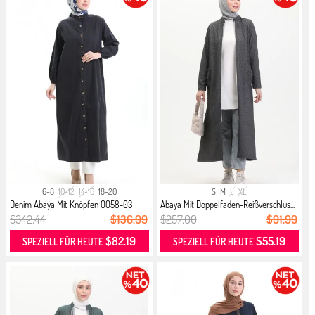
6-8
10-12
14-16
18-20
S
M
L
XL
Denim Abaya Mit Knöpfen 0058-03
Abaya Mit Doppelfaden-Reißverschlus...
Sch...
$342.44
$136.99
$257.00
$91.99
$82.19
$55.19
SPEZIELL FÜR HEUTE
SPEZIELL FÜR HEUTE