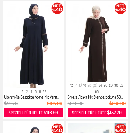
12
14
16
18
20
22
24
26
28
30
32
10
12
14
16
18
20
66
Übergröße Bestickte Abaya Mit Verst...
Grosse Abaya Mit Steinbestickung 50...
$485.14
$194.99
$656.38
$262.99
$116.99
$157.79
SPEZIELL FÜR HEUTE
SPEZIELL FÜR HEUTE