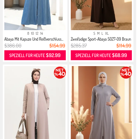
8
10
12
14
S
M
L
XL
Abaya Mit Kapuze Und Reißverschluss...
Zweifädige Sport-Abaya 5027-09 Braun
$386.00
$154.99
$285.37
$114.99
$92.99
$68.99
SPEZIELL FÜR HEUTE
SPEZIELL FÜR HEUTE