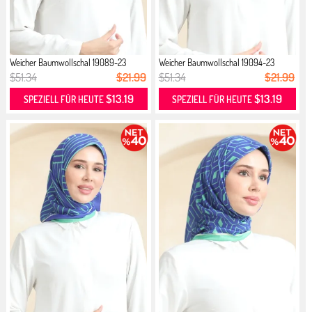
Weicher Baumwollschal 19089-23
Weicher Baumwollschal 19094-23
Gree...
Gree...
$51.34
$21.99
$51.34
$21.99
$13.19
$13.19
SPEZIELL FÜR HEUTE
SPEZIELL FÜR HEUTE