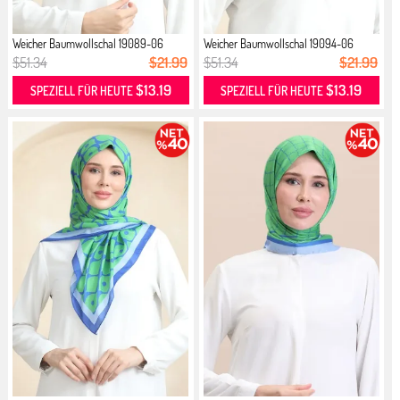
Weicher Baumwollschal 19089-06
Weicher Baumwollschal 19094-06
Saks...
Saks...
$51.34
$21.99
$51.34
$21.99
$13.19
$13.19
SPEZIELL FÜR HEUTE
SPEZIELL FÜR HEUTE