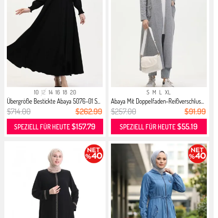
10
12
14
16
18
20
S
M
L
XL
Übergröße Bestickte Abaya 5076-01 S...
Abaya Mit Doppelfaden-Reißverschlus...
$714.00
$262.99
$257.00
$91.99
$157.79
$55.19
SPEZIELL FÜR HEUTE
SPEZIELL FÜR HEUTE