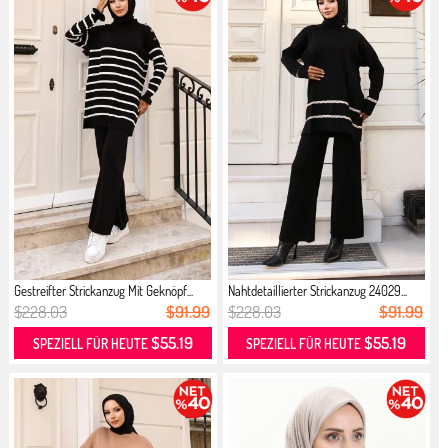
Gestreifter Strickanzug Mit Geknöpf...
Nahtdetaillierter Strickanzug 24029...
$228.03
$91.99
$228.03
$91.99
$55.19
$55.19
SPEZIELL FÜR HEUTE
SPEZIELL FÜR HEUTE