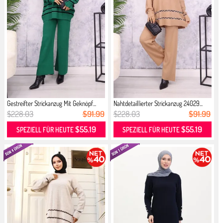
Gestreifter Strickanzug Mit Geknöpf...
Nahtdetaillierter Strickanzug 24029...
$228.03
$91.99
$228.03
$91.99
$55.19
$55.19
SPEZIELL FÜR HEUTE
SPEZIELL FÜR HEUTE