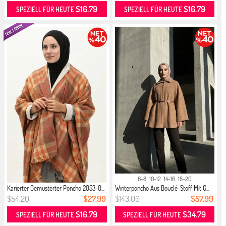
$16.79
$16.79
SPEZIELL FÜR HEUTE
SPEZIELL FÜR HEUTE
6-8
10-12
14-16
18-20
Karierter Gemusterter Poncho 2053-0...
Winterponcho Aus Bouclé-Stoff Mit G...
$54.20
$27.99
$143.00
$57.99
$16.79
$34.79
SPEZIELL FÜR HEUTE
SPEZIELL FÜR HEUTE