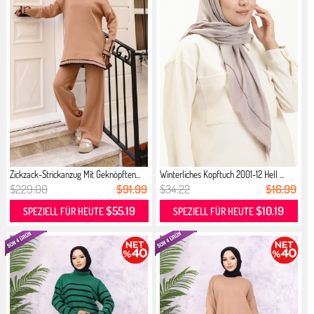
Zickzack-Strickanzug Mit Geknöpften...
Winterliches Kopftuch 2001-12 Hell ...
$229.00
$91.99
$34.22
$16.99
$55.19
$10.19
SPEZIELL FÜR HEUTE
SPEZIELL FÜR HEUTE