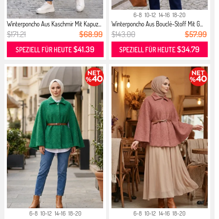
6-8
10-12
14-16
18-20
Winterponcho Aus Kaschmir Mit Kapuz...
Winterponcho Aus Bouclé-Stoff Mit G...
$171.21
$68.99
$143.00
$57.99
$41.39
$34.79
SPEZIELL FÜR HEUTE
SPEZIELL FÜR HEUTE
6-8
10-12
14-16
18-20
6-8
10-12
14-16
18-20