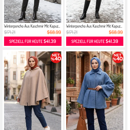
Winterponcho Aus Kaschmir Mit Kapuz...
Winterponcho Aus Kaschmir Mit Kapuz...
$171.21
$68.99
$171.21
$68.99
$41.39
$41.39
SPEZIELL FÜR HEUTE
SPEZIELL FÜR HEUTE