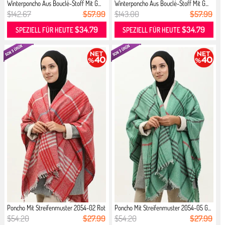
Winterponcho Aus Bouclé-Stoff Mit G...
Winterponcho Aus Bouclé-Stoff Mit G...
$142.67
$57.99
$143.00
$57.99
$34.79
$34.79
SPEZIELL FÜR HEUTE
SPEZIELL FÜR HEUTE
Poncho Mit Streifenmuster 2054-02 Rot
Poncho Mit Streifenmuster 2054-05 G...
$54.20
$27.99
$54.20
$27.99