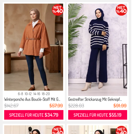
6-8
10-12
14-16
18-20
Winterponcho Aus Bouclé-Stoff Mit G...
Gestreifter Strickanzug Mit Geknöpf...
$142.67
$57.99
$228.03
$91.99
$34.79
$55.19
SPEZIELL FÜR HEUTE
SPEZIELL FÜR HEUTE