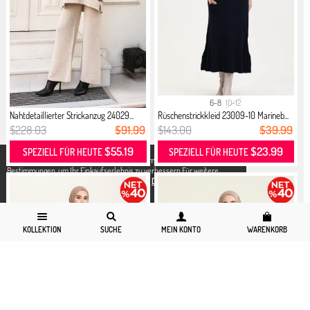
6-8
10-12
Nahtdetaillierter Strickanzug 24029...
Rüschenstrickkleid 23009-10 Marineb...
$228.03
$91.99
$143.00
$39.99
$55.19
$23.99
SPEZIELL FÜR HEUTE
SPEZIELL FÜR HEUTE
X
Wir verwenden Cookies in Übereinstimmung mit den gesetzlichen
Bestimmungen, um Ihr Einkaufserlebnis zu verbessern.Für weitere
Detallierte Informationen können Sie unsere
Datenschutz und Cookies
Seite zugreifen.
KOLLEKTION
SUCHE
MEIN KONTO
WARENKORB