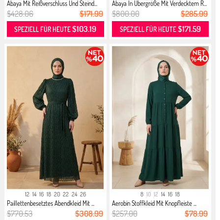
Abaya Mit Reißverschluss Und Steind...
Abaya In Übergröße Mit Verdecktem R...
$428.06
$171.99
$800.00
$285.99
$103.19
$171.59
SPEZIELL FÜR HEUTE
SPEZIELL FÜR HEUTE
12
14
16
18
20
22
24
26
8
10
12
14
16
18
Paillettenbesetztes Abendkleid Mit ...
Aerobin Stoffkleid Mit Knopfleiste ...
$770.53
$308.99
$257.00
$78.99