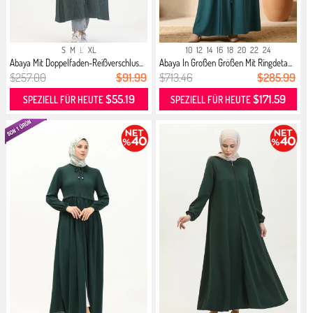
S
M
L
XL
10
12
14
16
18
20
22
24
Abaya Mit Doppelfaden-Reißverschlus...
Abaya In Großen Größen Mit Ringdeta...
$257.00
$91.99
$713.46
$285.99
$55.19
$171.59
SPEZIELL FÜR HEUTE
SPEZIELL FÜR HEUTE