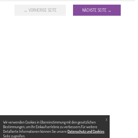
← VORHERIGE SEITE
NÄCHSTE SEITE →
X
Wir verwenden Cookies in Übereinstimmung mit den gesetzlichen
Bestimmungen, um Ihr Einkaufserlebnis zu verbessern.Für weitere
Detallierte Informationen können Sie unsere
Datenschutz und Cookies
Seite zugreifen.