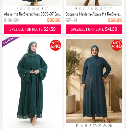
6
8
10
12
14
16
18
20
6
8
10
12
14
16
18
20
22
Abaya mit Reißverschluss 0569-07 Sm...
Doppelte Mevlana-Abaya Mit Reißvers...
$100.00
$35.99
$171.21
$68.99
$21.59
$41.39
SPEZIELL FÜR HEUTE
SPEZIELL FÜR HEUTE
12
14
16
18
20
22
24
26